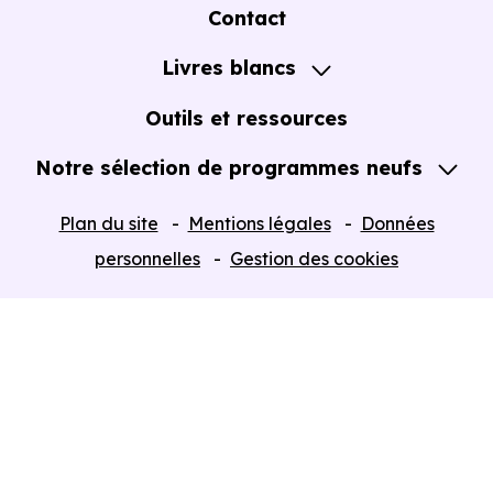
A propos
Contact
Notre Accompagnement
Livres blancs
Notre Expertise
Guide de l'Achat immobilier neuf en VEFA
Outils et ressources
Notre sélection de programmes neufs
Tous nos Programmes neufs
Plan du site
Mentions légales
Données
Programmes neufs Dispositif Jeanbrun
personnelles
Gestion des cookies
Retour