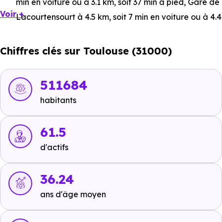
min en voiture ou à 3.1 km, soit 37 min à pied
,
Gare de
Voir +
Lacourtensourt
à 4.5 km, soit 7 min en voiture ou à 4.4
km, soit 53 min à pied
,
Gare de Route de Launaguet
à 1.3 km, soit 3 min en voiture ou à 1.2 km, soit 15 min à
Chiffres clés sur Toulouse (31000)
pied
.
Bus :
Ligne 377 - Ligne 41 : Barrière de Paris
à 713 m,
511684
soit 2 min en voiture ou à 353 m, soit 4 min à pied
,
habitants
Ligne 15 - Ligne 29 - Ligne 352 - Ligne 372 - Ligne 377
: Charlas
à 598 m, soit 1 min en voiture ou à 577 m, soit
61.5
7 min à pied
.
d'actifs
Tramway :
Ligne 1 - Ligne 2 : Ancely
à 4.2 km, soit 5
min en voiture ou à 4.8 km, soit 58 min à pied
,
Ligne 1
36.24
- Ligne 2 : Arènes Romaines
à 4.7 km, soit 6 min en
ans d'âge moyen
voiture ou à 4.8 km, soit 58 min à pied
,
Ligne 1 :
Servanty Airbus
à 4.6 km, soit 6 min en voiture ou à