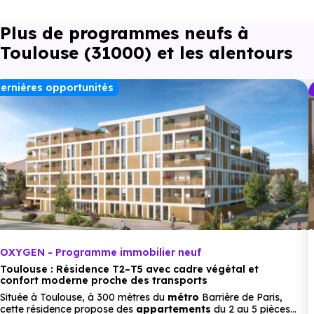
km, soit 3 min en voiture ou à 1.4 km, soit 17 min à
Plus de programmes neufs à
pied
.
Toulouse (31000) et les alentours
Collège :
Collège Jean-Pierre Vernant
à 3.5 km, soit 5 min
ernières opportunités
en voiture ou à 3.3 km, soit 40 min à pied
.
Lycée :
Lycée professionnel privé Skhole d'art
à 2.2 km,
soit 4 min en voiture ou à 2.2 km, soit 26 min à
pied
.
Supérieur :
Toulouse Business School Tbs
à 1.7 km, soit 3 min
OXYGEN - Programme immobilier neuf
en voiture ou à 1.6 km, soit 19 min à pied
.
Toulouse : Résidence T2–T5 avec cadre végétal et
confort moderne proche des transports
Située à Toulouse, à 300 mètres du
métro
Barrière de Paris,
cette résidence propose des
appartements
du 2 au 5 pièces,