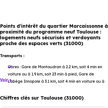
Points d'intérêt du quartier Marcaissonne à
proximité du programme neuf Toulouse :
logements neufs sécurisés et verdoyants
proche des espaces verts (31000)
Transports :
Gares :
Gare de Montaudran
à 2.2 km, soit 4 min en
voiture ou à 1.9 km, soit 23 min à pied
,
Gare de
Voir +
Labège Innopole
à 3.1 km, soit 4 min en voiture ou à
3.1 km, soit 38 min à pied
,
Gare de Saint-Agne
à 6.7
km, soit 7 min en voiture ou à 5 km, soit 1h 00 min à
Chiffres clés sur Toulouse (31000)
pied
.