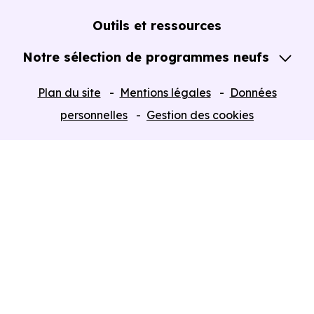
Notre Expertise
Guide de l'Achat immobilier neuf en VEFA
Outils et ressources
Notre sélection de programmes neufs
Tous nos Programmes neufs
Plan du site
Mentions légales
Données
Programmes neufs Dispositif Jeanbrun
personnelles
Gestion des cookies
Retour