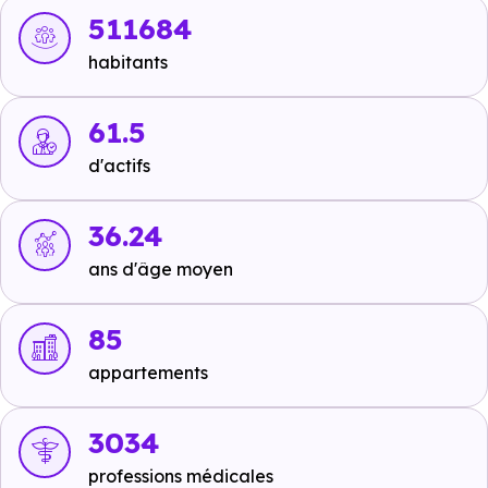
Bus :
Ligne L9 - Ligne 357 - Ligne 386 : Montaudran-
511684
La Rivière
à 72 m, soit 0 min en voiture ou à 72 m, soit
habitants
1 min à pied
,
Ligne 386 : Montaudran - Toulouse
à 81
m, soit 0 min en voiture ou à 81 m, soit 1 min à pied
.
61.5
Tramway :
Ligne 1 - Ligne 2 : Palais de Justice
à 5.8
d'actifs
km, soit 9 min en voiture ou à 5.1 km, soit 1h 01 min à
pied
,
Ligne 1 - Ligne 2 : Île du Ramier
à 6.7 km, soit 11
36.24
min en voiture ou à 5.4 km, soit 1h 05 min à pied
,
ans d'âge moyen
Ligne 1 - Ligne 2 : Fer à Cheval
à 6.7 km, soit 11 min en
voiture ou à 5.8 km, soit 1h 10 min à pied
.
85
Métro :
non disponible
.
appartements
RER :
non disponible
.
3034
Autoroutes :
A61 - Montaudran Sortie 18
à 5.3 km, soit
professions médicales
5 min en voiture ou à 348 m, soit 4 min à pied
,
A620 -