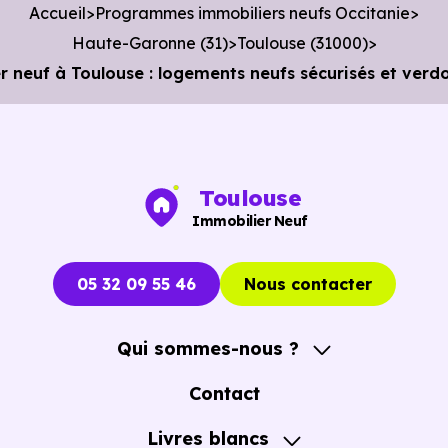
Accueil
Programmes immobiliers neufs Occitanie
6 min en voiture ou à 4.3 km, soit 52 min à pied
.
Haute-Garonne (31)
Toulouse (31000)
euf à Toulouse : logements neufs sécurisés et verdo
Toulouse
Immobilier Neuf
05 32 09 55 46
Nous contacter
Qui sommes-nous ?
A propos
Contact
Notre Accompagnement
Livres blancs