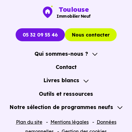
Toulouse
Immobilier Neuf
05 32 09 55 46
Nous contacter
Qui sommes-nous ?
A propos
Contact
Notre Accompagnement
Livres blancs
Notre Expertise
Guide de l'Achat immobilier neuf en VEFA
Outils et ressources
Notre sélection de programmes neufs
Tous nos Programmes neufs
Plan du site
Mentions légales
Données
Programmes neufs Dispositif Jeanbrun
personnelles
Gestion des cookies