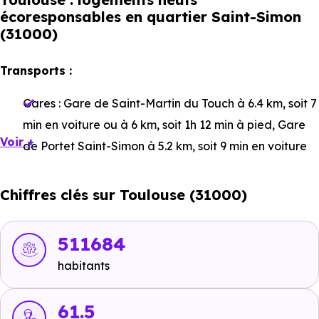
écoresponsables en quartier Saint-Simon
(31000)
Transports :
Gares :
Gare de Saint-Martin du Touch
à 6.4 km, soit 7
min en voiture ou à 6 km, soit 1h 12 min à pied
,
Gare
Voir +
de Portet Saint-Simon
à 5.2 km, soit 9 min en voiture
ou à 5.3 km, soit 1h 04 min à pied
,
Gare de Lardenne
à 5.9 km, soit 9 min en voiture ou à 5.5 km, soit 1h 06
Chiffres clés sur Toulouse (31000)
min à pied
.
Bus :
Ligne 48 - Ligne L11 : Tucaut
à 90 m, soit 0 min
511684
en voiture ou à 93 m, soit 1 min à pied
,
Ligne 48 :
habitants
Ecarts
à 282 m, soit 0 min en voiture ou à 282 m, soit 3
min à pied
.
61.5