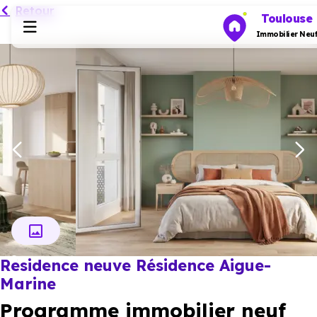
Retour
Toulouse
Immobilier Neu
Programmes neufs
Habiter
Investir
Actualités
Résidence neuve Résidence Aigue-
Ressources
Marine
Programme immobilier neuf
Financer