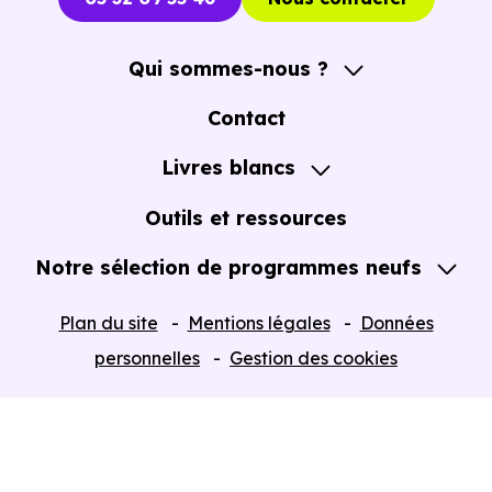
Qui sommes-nous ?
A propos
Contact
Notre Accompagnement
Livres blancs
Notre Expertise
Guide de l'Achat immobilier neuf en VEFA
Outils et ressources
Notre sélection de programmes neufs
Tous nos Programmes neufs
Plan du site
Mentions légales
Données
Programmes neufs Dispositif Jeanbrun
personnelles
Gestion des cookies
Retour