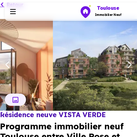
Retour
Toulouse
Immobilier Neuf
Programmes neufs
Habiter
Investir
Actualités
Résidence neuve VISTA VERDE
Ressources
Programme immobilier neuf
Financer
Toulouse entre Ville Rose et