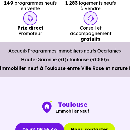
149
programmes neufs
1 283
logements neufs
en vente
à vendre
Services :
Prix direct
Conseil et
Police :
Commissariat de police de Toulouse - Secteur
Promoteur
accompagnement
gratuits
Ouest
à 3.5 km, soit 6 min en voiture ou à 2.8 km, soi
34 min à pied
.
Accueil
Programmes immobiliers neufs Occitanie
Poste :
La Poste Ancely
à 1.4 km, soit 2 min en voitur
Haute-Garonne (31)
Toulouse (31000)
ou à 1.3 km, soit 15 min à pied
.
mobilier neuf à Toulouse entre Ville Rose et nature
Bibliothèque :
Bibliothèque Saint-Cyprien
à 3.4 km
soit 7 min en voiture ou à 2.6 km, soit 32 min à pied
.
Toulouse
Immobilier Neuf
05 32 09 55 46
Nous contacter