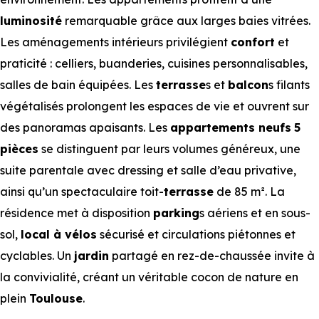
luminosité
remarquable grâce aux larges baies vitrées.
Les aménagements intérieurs privilégient
confort
et
praticité : celliers, buanderies, cuisines personnalisables,
salles de bain équipées. Les
terrasse
s et
balcon
s filants
végétalisés prolongent les espaces de vie et ouvrent sur
des panoramas apaisants. Les
appartements neufs
5
pièces
se distinguent par leurs volumes généreux, une
suite parentale avec dressing et salle d’eau privative,
ainsi qu’un spectaculaire toit-
terrasse
de 85 m². La
résidence met à disposition
parking
s aériens et en sous-
sol,
local à vélos
sécurisé et circulations piétonnes et
cyclables. Un
jardin
partagé en rez-de-chaussée invite à
la convivialité, créant un véritable cocon de nature en
plein
Toulouse
.