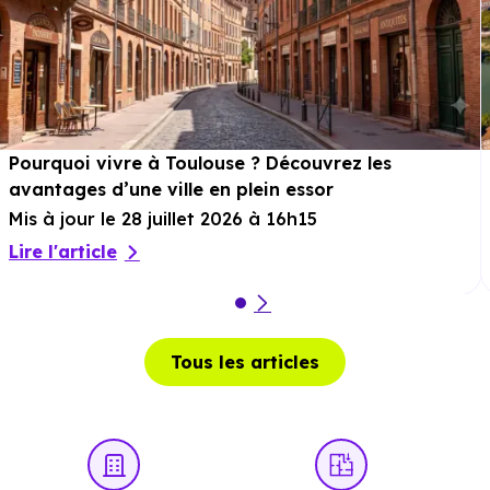
Parcs :
Jardin du Soleil d'Or
à 3.5 km, soit 5 min en
voiture ou à 1.6 km, soit 19 min à pied
.
Sport :
Espace Job
à 3.3 km, soit 5 min en voiture ou à
1.8 km, soit 22 min à pied
.
Pourquoi vivre à Toulouse ? Découvrez les
Cinéma :
La Forêt Electrique
à 1.8 km, soit 3 min en
avantages d’une ville en plein essor
voiture ou à 1.8 km, soit 21 min à pied
.
Mis à jour le 28 juillet 2026 à 16h15
Théâtre :
Le Ring Théâtre 2 l'Acte
à 3.2 km, soit 5 min
Lire l'article
en voiture ou à 2.4 km, soit 29 min à pied
.
Musée :
Les Abattoirs, Musée d'Art Moderne et
Contemporain
à 3.6 km, soit 6 min en voiture ou à 2.6
Tous les articles
km, soit 31 min à pied
.
Restaurant :
Au Pois Gourmand
à 526 m, soit 1 min en
voiture ou à 528 m, soit 6 min à pied
.