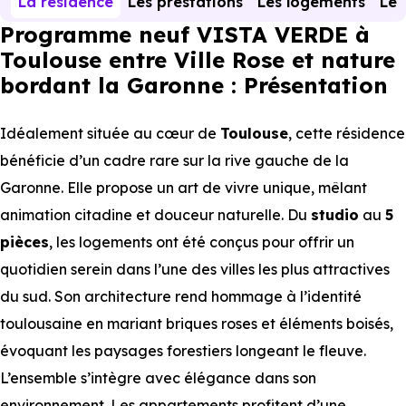
La résidence
Les prestations
Les logements
Le 
Programme neuf VISTA VERDE à
Toulouse entre Ville Rose et nature
bordant la Garonne : Présentation
Idéalement située au cœur de
Toulouse
, cette résidence
bénéficie d’un cadre rare sur la rive gauche de la
Garonne. Elle propose un art de vivre unique, mêlant
animation citadine et douceur naturelle. Du
studio
au
5
pièces
, les logements ont été conçus pour offrir un
quotidien serein dans l’une des villes les plus attractives
du sud. Son architecture rend hommage à l’identité
toulousaine en mariant briques roses et éléments boisés,
évoquant les paysages forestiers longeant le fleuve.
L’ensemble s’intègre avec élégance dans son
environnement. Les appartements profitent d’une