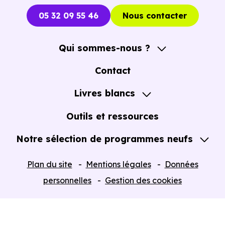
05 32 09 55 46
Nous contacter
Qui sommes-nous ?
A propos
Contact
Notre Accompagnement
Livres blancs
Notre Expertise
Guide de l'Achat immobilier neuf en VEFA
Outils et ressources
Notre sélection de programmes neufs
Tous nos Programmes neufs
Plan du site
Mentions légales
Données
Programmes neufs Dispositif Jeanbrun
personnelles
Gestion des cookies
Retour