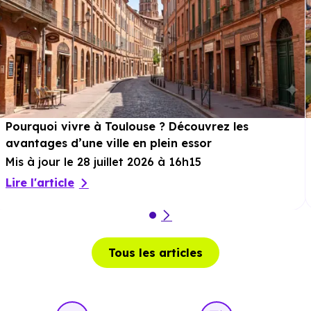
m, soit 1 min en voiture ou à 457 m, soit 5 min à pied
.
Cinéma :
Le Moulin de Roques
à 6.5 km, soit 8 min en
voiture ou à 5.2 km, soit 1h 02 min à pied
.
Théâtre :
Théâtre municipal Muret
à 7.7 km, soit 11 min
en voiture ou à 6.5 km, soit 1h 18 min à pied
.
Pourquoi vivre à Toulouse ? Découvrez les
Musée :
Musée des Transports et des Communications
avantages d’une ville en plein essor
à 16.1 km, soit 15 min en voiture ou à 13.8 km, soit 2h
Mis à jour le 28 juillet 2026 à 16h15
46 min à pied
.
Lire l'article
Restaurant :
Chez Sidonie
à 490 m, soit 1 min en
voiture ou à 490 m, soit 6 min à pied
.
Tous les articles
Services :