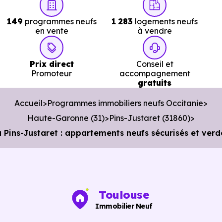
Police :
Gendarmerie - Brigade de Portet-sur
149
programmes neufs
1 283
logements neufs
Garonne
à 7.6 km, soit 9 min en voiture ou à 5.9 km,
en vente
à vendre
soit 1h 11 min à pied
.
Poste :
La Poste Pins Justaret
à 253 m, soit 1 min e
Prix direct
Conseil et
voiture ou à 253 m, soit 3 min à pied
.
Promoteur
accompagnement
gratuits
Bibliothèque :
Médiathèque Municipale
à 1.4 km, soi
Accueil
Programmes immobiliers neufs Occitanie
3 min en voiture ou à 1.1 km, soit 13 min à pied
.
Haute-Garonne (31)
Pins-Justaret (31860)
ins-Justaret : appartements neufs sécurisés et ver
Toulouse
Immobilier Neuf