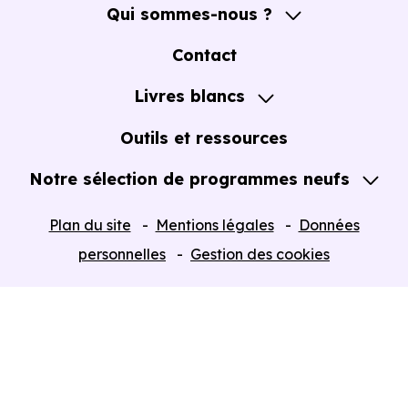
Qui sommes-nous ?
A propos
Contact
Notre Accompagnement
Livres blancs
Notre Expertise
Guide de l'Achat immobilier neuf en VEFA
Outils et ressources
Notre sélection de programmes neufs
Tous nos Programmes neufs
Plan du site
Mentions légales
Données
Programmes neufs Dispositif Jeanbrun
personnelles
Gestion des cookies
Retour