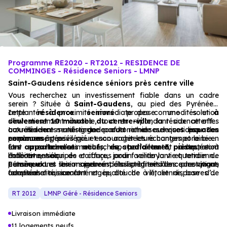
Programme RE2020 - RT2012 - RESIDENCE DE
COMMINGES - Résidence Seniors - LMNP
Saint-Gaudens résidence séniors près centre ville
Vous recherchez un investissement fiable dans un cadre
serein ? Située à
Saint-Gaudens
, au pied des Pyrénées,
cette
Implantée à proximité immédiate des commodités et
résidence
seniors
propose une solution
à
d’investissement durable, tout en répondant aux attentes
seulement 10 minutes du centre-ville
, la résidence offre
actuelles en matière de confort et de services pour les
aux résidents une grande autonomie au quotidien. Son
La résidence se distingue par la richesse de ses
espaces
personnes âgées.
emplacement privilégié et son architecture contemporaine en
communs
, pensés pour encourager les échanges et le bien-
font une adresse recherchée, parfaitement adaptée à
être : salle d’animation, espace détente, restauration
Les
appartements neufs
, du
studio au 3 pièces
, sont
l’habitat senior.
collective, salon de coiffure, jardin verdoyant et terrain de
entièrement équipés et conçus pour faciliter la vie quotidienne.
pétanque. Les seniors peuvent ainsi profiter d’un cadre vivant,
Lumineux
Pensée dans les moindres détails, la résidence conjugue
et bien agencés, ils intègrent des prestations
convivial et rassurant.
adaptées : cuisine aménagée, douche à l’italienne, barres de
fonctionnalité, confort et qualité de vie, et dispose d’un
relevage, sol PVC, volets roulants électriques. La plupart des
parking
dédié pour le stationnement des véhicules. Une
logements bénéficient également d’un
opportunité d’investissement sereine, au service du bien-être
espace extérieur
RT 2012
LMNP Géré - Résidence Seniors
privatif
des seniors.
, idéal pour profiter de l’air libre.
Livraison immédiate
11 logements neufs