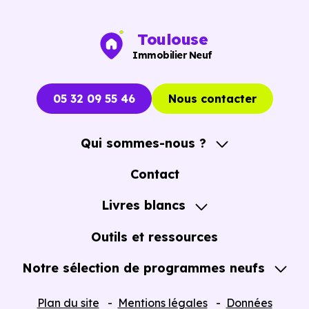
Saint-Gaudens (31800)
et ses spécificités. Ils vou
aident à décrypter les projets, à comparer les
Toulouse
programmes et à identifier les biens qui correspondent
Immobilier Neuf
réellement à votre projet, qu’il s’agisse d’une résidence
principale ou d’un investissement.
05 32 09 55 46
Nous contacter
Un choix pertinent aujourd’hui… et demain
Qui sommes-nous ?
A propos
Contact
Dans un marché immobilier où la performance
Notre Accompagnement
énergétique devient un critère de plus en plus
Livres blancs
Notre Expertise
déterminant, acheter un logement neuf conforme à la
Guide de l'Achat immobilier neuf en VEFA
Outils et ressources
RE2020,
et anticipant les évolutions futures, constitue un
véritable avantage.
Notre sélection de programmes neufs
Cela permet non seulement de bénéficier d’un meilleur
Tous nos Programmes neufs
Plan du site
Mentions légales
Données