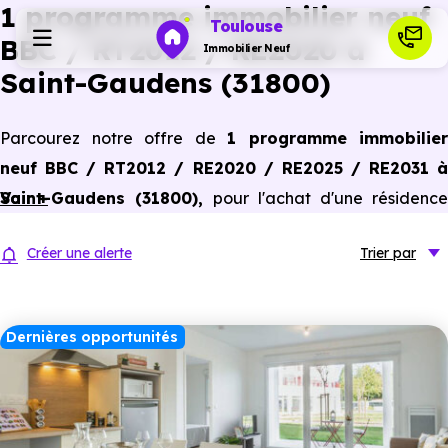
1 programme immobilier neuf
Toulouse
BBC / RT2012 / RE2020 à
Immobilier Neuf
Saint-Gaudens (31800)
Programmes neufs
Parcourez notre offre de
1 programme immobilier
neuf BBC / RT2012 / RE2020 / RE2025 / RE2031 à
Habiter
Saint-Gaudens (31800)
Voir +
,
pour l'achat d'une résidence
principale ou un investissement locatif, conforme aux
Investir
Créer une alerte
Trier
par
dernières normes de performances énergétiques, pour un
gain d'économies dans le neuf.
Actualités
Dernières opportunités
Ressources
Financer