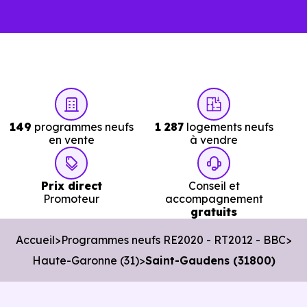
…
Un projet immobilier qui se construit aussi
à l’échelle locale
Acheter un bien immobilier à
Saint-Gaudens (31800)
n
149
programmes neufs
1 287
logements neufs
se résume pas à choisir un programme. C’est aussi
en vente
à vendre
comprendre les quartiers, les dynamiques locales et les
opportunités du marché. Tous les logements neufs ne se
Prix direct
Conseil et
Promoteur
accompagnement
valent pas, et les différences entre les programmes
gratuits
peuvent être significatives, notamment en matière de
Accueil
Programmes neufs RE2020 - RT2012 - BBC
performance et de conception.
Haute-Garonne (31)
Saint-Gaudens (31800)
C’est pour cela que l’accompagnement local est essentiel.
Nos conseillers Immobilier Neuf Toulouse
connaissen