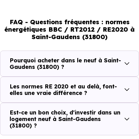
environnemental et le confort thermique. À terme, ces
normes vont continuer à transformer le marché
immobilier, en valorisant les biens les plus performants.
FAQ - Questions fréquentes : normes
énergétiques BBC / RT2012 / RE2020 à
En résumé :
Saint-Gaudens (31800)
Normes énergétiques de
Avantages au quotidien
Pourquoi acheter dans le neuf à Saint-
l’immobilier neuf
Gaudens (31800) ?
Isolations thermiques
Les normes RE 2020 et au delà, font-
et phoniques
elles une vraie différence ?
Confort en toute
saison
Est-ce un bon choix, d'investir dans un
logement neuf à Saint-Gaudens
Économies
(31800) ?
mensuelles sur les
BBC, RT2012, RE2020
factures