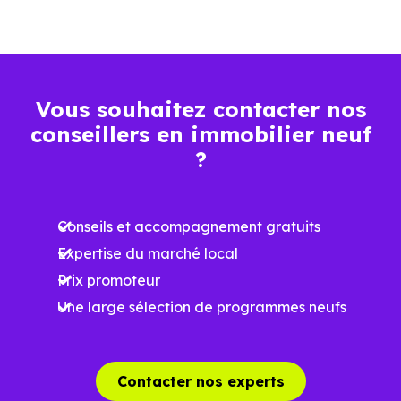
Plus grande
luminosité
Espaces ouverts
Vous souhaitez contacter nos
…
conseillers en immobilier neuf
?
Meilleures exigences
à la construction
Conseils et accompagnement gratuits
Performances
Expertise du marché local
énergétiques
Prix promoteur
améliorées
RE2025 et RE2031
Une large sélection de programmes neufs
Impact
environnemental
réduit
Contacter nos experts