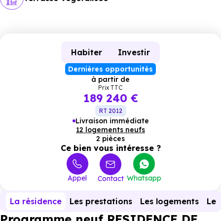
Habiter
Investir
Dernières opportunités
à partir de
Prix TTC
189 240 €
RT 2012
Livraison immédiate
12 logements neufs
2 pièces
Ce bien vous intéresse ?
Appel
Whatsapp
Contact
La résidence
Les prestations
Les logements
Le 
Programme neuf RESIDENCE DE