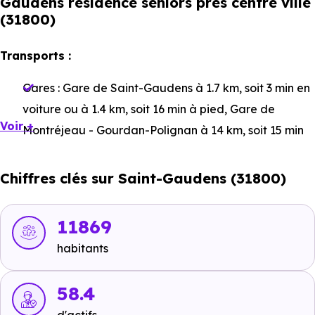
Gaudens résidence séniors près centre ville
(31800)
Transports :
Gares :
Gare de Saint-Gaudens
à 1.7 km, soit 3 min en
voiture ou à 1.4 km, soit 16 min à pied
,
Gare de
Voir +
Montréjeau - Gourdan-Polignan
à 14 km, soit 15 min
en voiture ou à 13.2 km, soit 2h 37 min à pied
,
Gare de
Lestelle-de-Saint-Martory
à 17.1 km, soit 19 min en
Chiffres clés sur Saint-Gaudens (31800)
voiture ou à 16.9 km, soit 3h 22 min à pied
.
Bus :
Ligne 394 : Saint-Gaudens - Lavoisier
à 101 m,
11869
soit 0 min en voiture ou à 101 m, soit 1 min à pied
,
habitants
Arrêt Bus
à 291 m, soit 1 min en voiture ou à 291 m, soit
3 min à pied
.
58.4
Tramway :
non disponible
.