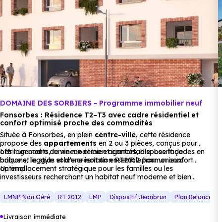
min en voiture ou à 782 m, soit 9 min à pied
.
Supérieur :
Cfa agricole Piémont Pyrénées
à 2 km, soit 3 min
en voiture ou à 2 km, soit 24 min à pied
.
Commerces :
DOMAINE DES SORBIERS - Programme immobilier neuf
Fonsorbes : Résidence T2–T3 avec cadre résidentiel et
Supermarché :
Lidl
à 2.4 km, soit 4 min en voiture ou à
confort optimisé proche des commodités
Située à Fonsorbes, en plein
centre-ville
, cette résidence
2.2 km, soit 27 min à pied
.
propose des
appartements
en 2 ou 3 pièces, conçus pour
offrir un cadre de vie moderne et confortable. Les façades en
Les logements, lumineux et bien agencés, disposent de
Supérette :
Carrefour Express Valentine
à 1.9 km, soit
brique et le style sobre créent un ensemble harmonieux.
balcons, loggias et d’une isolation RT2012 pour un confort
optimal.
Un emplacement stratégique pour les familles ou les
4 min en voiture ou à 1.9 km, soit 23 min à pied
.
investisseurs recherchant un habitat neuf moderne et bien
desservi.
Boulangerie :
Maison Albinet
à 754 m, soit 2 min en
LMNP Non Géré
RT 2012
LMP
Dispositif Jeanbrun
Plan Relance L
voiture ou à 743 m, soit 9 min à pied
.
Livraison immédiate