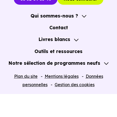
Qui sommes-nous ?
A propos
Contact
Notre Accompagnement
Livres blancs
Notre Expertise
Guide de l'Achat immobilier neuf en VEFA
Outils et ressources
Notre sélection de programmes neufs
Tous nos Programmes neufs
Plan du site
Mentions légales
Données
Programmes neufs Dispositif Jeanbrun
personnelles
Gestion des cookies
Retour