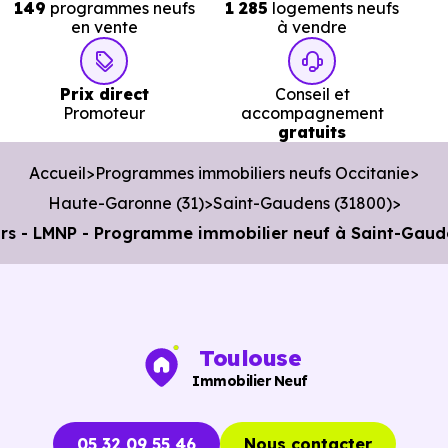
149
programmes neufs
1 285
logements neufs
en vente
à vendre
Poste :
La Poste Valentine
à 1.7 km, soit 3 min e
voiture ou à 1.7 km, soit 20 min à pied
.
Prix direct
Conseil et
Bibliothèque :
Médiathèque départementale annexe
Promoteur
accompagnement
à 1.6 km, soit 3 min en voiture ou à 1.5 km, soit 18 min à
gratuits
pied
.
Accueil
Programmes immobiliers neufs Occitanie
Haute-Garonne (31)
Saint-Gaudens (31800)
- LMNP - Programme immobilier neuf à Saint-Gaudens
Toulouse
Immobilier Neuf
05 32 09 55 46
Nous contacter