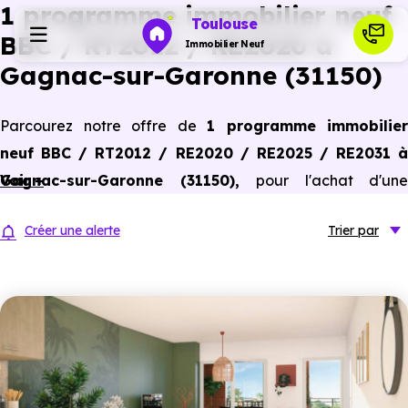
1 programme immobilier neuf
Toulouse
BBC / RT2012 / RE2020 à
Immobilier Neuf
Gagnac-sur-Garonne (31150)
Programmes neufs
Parcourez notre offre de
1 programme immobilier
neuf BBC / RT2012 / RE2020 / RE2025 / RE2031 à
Habiter
Gagnac-sur-Garonne (31150)
Voir +
,
pour l'achat d'une
résidence principale ou un investissement locatif,
Investir
Créer une alerte
Trier
par
conforme aux dernières normes de performances
énergétiques, pour un gain d'économies dans le neuf.
Actualités
Ressources
Financer