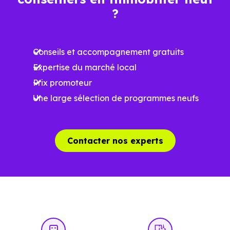
?
Meilleures exigences
à la construction
Conseils et accompagnement gratuits
Performances
Expertise du marché local
énergétiques
Prix promoteur
améliorées
RE2025 et RE2031
Une large sélection de programmes neufs
Impact
environnemental
réduit
Contacter nos experts
…
Un projet immobilier qui se construit aussi
à l’échelle locale