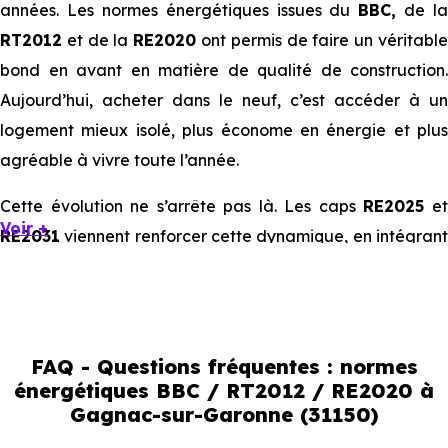
années. Les normes énergétiques issues du
BBC,
de la
RT2012
et de la
RE2020
ont permis de faire un véritabl
bond en avant en matière de qualité de construction.
Aujourd’hui, acheter dans le neuf, c’est accéder à un
logement mieux isolé, plus économe en énergie et plus
agréable à vivre toute l’année.
Cette évolution ne s’arrête pas là. Les caps
RE2025
e
Voir +
RE2031
viennent renforcer cette dynamique, en intégrant
des exigences encore plus poussées sur l’impact
environnemental et le confort thermique. À terme, ces
normes vont continuer à transformer le marché
immobilier, en valorisant les biens les plus performants.
FAQ - Questions fréquentes : normes
énergétiques BBC / RT2012 / RE2020 à
En résumé :
Gagnac-sur-Garonne (31150)