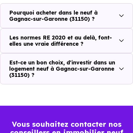
Normes énergétiques de
Avantages au quotidien
Pourquoi acheter dans le neuf à
l’immobilier neuf
Gagnac-sur-Garonne (31150) ?
Isolations thermiques
Les normes RE 2020 et au delà, font-
et phoniques
elles une vraie différence ?
Confort en toute
saison
Est-ce un bon choix, d'investir dans un
logement neuf à Gagnac-sur-Garonne
Économies
(31150) ?
mensuelles sur les
BBC, RT2012, RE2020
factures
Plus grande
luminosité
Espaces ouverts
Vous souhaitez contacter nos
…
conseillers en immobilier neuf