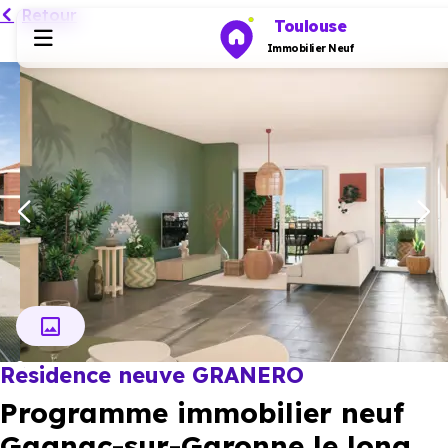
Retour
Toulouse
Immobilier Neuf
Programmes neufs
Habiter
Investir
Actualités
Résidence neuve GRANERO
Ressources
Programme immobilier neuf
Financer
Gagnac-sur-Garonne le long