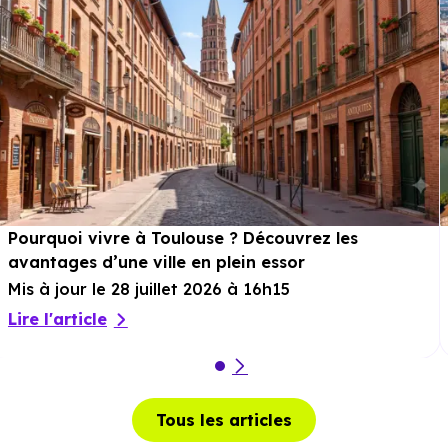
0 min en voiture ou à 110 m, soit 1 min à pied
.
Cinéma :
Kinepolis Fenouillet
à 5 km, soit 7 min en
voiture ou à 4.3 km, soit 52 min à pied
.
Théâtre :
Le Ring Théâtre 2 l'Acte
à 13.9 km, soit 15
min en voiture ou à 10.4 km, soit 2h 04 min à pied
.
Musée :
Les Abattoirs, Musée d'Art Moderne et
Contemporain
à 13.9 km, soit 18 min en voiture ou à
Pourquoi vivre à Toulouse ? Découvrez les
13.2 km, soit 2h 39 min à pied
.
avantages d’une ville en plein essor
Restaurant :
Chez le Belge une Fois
à 2.3 km, soit 3 min
Mis à jour le 28 juillet 2026 à 16h15
en voiture ou à 2 km, soit 25 min à pied
.
Lire l'article
Services :
Tous les articles
Police :
Gendarmerie - Brigade de Fenouillet
à 3.5 km,