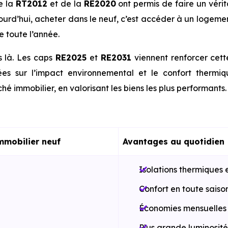
e la
RT2012
et de la
RE2020
ont permis de faire un véri
jourd’hui, acheter dans le neuf, c’est accéder à un logeme
e toute l’année.
s là. Les caps
RE2025
et
RE2031
viennent renforcer cet
es sur l’impact environnemental et le confort thermi
hé immobilier, en valorisant les biens les plus performants.
mmobilier neuf
Avantages au quotidien
Isolations thermiques 
Confort en toute saiso
Économies mensuelles s
Plus grande luminosité