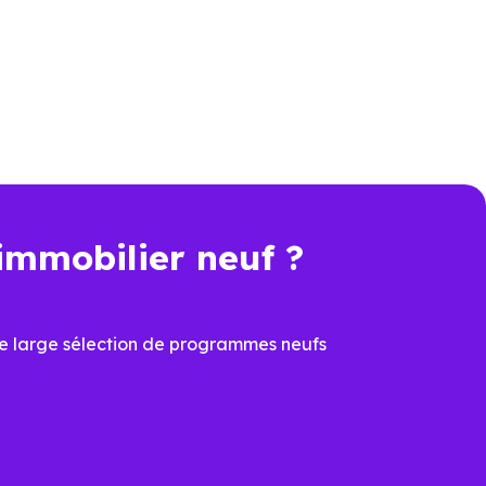
 performance et de conception.
er Neuf Toulouse
connaissent
à comparer les programmes et à
e résidence principale ou d’un
immobilier neuf ?
n plus déterminant, acheter un
véritable avantage.
e large sélection de programmes neufs
 de sécuriser la valeur du bien
urs, cette dimension devient un