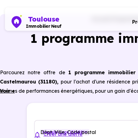
Toulouse
Accueil
Programme
P
Immobilier Neuf
1 programme imm
Parcourez notre offre de
1 programme immobilier
Castelmaurou (31180)
,
pour l'achat d'une résidence pr
normes de performances énergétiques, pour un gain d'éco
Voir +
Dépt, Ville, Code postal
Castelmaurou (31180)
Créer une alerte