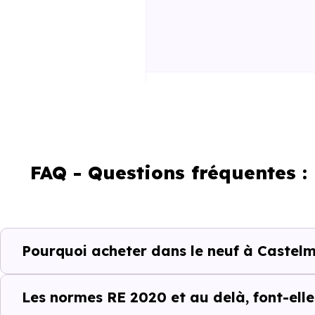
RE2025 et RE2031
FAQ - Questions fréquentes 
Un projet immobili
Pourquoi acheter dans le neuf à Castel
Acheter un bien immobilier à
C
les quartiers, les dynamiques 
Les normes RE 2020 et au delà, font-elle