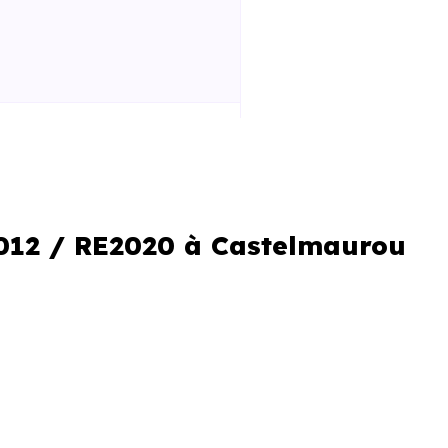
 la construction
iques améliorées
al réduit
2012 / RE2020 à Castelmaurou
le locale
gramme. C’est aussi comprendre
 neufs ne se valent pas, et les