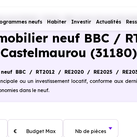
s neufs RE2020 - RT2012 - BBC
Haute-Garonne (31)
Cas
rogrammes neufs
Habiter
Investir
Actualités
Res
obilier neuf BBC / R
Castelmaurou (31180)
 neuf BBC / RT2012 / RE2020 / RE2025 / RE20
incipale ou un investissement locatif, conforme aux dern
nomies dans le neuf.
€
Budget Max
Nb de pièces