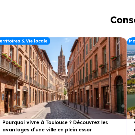
Conse
erritoires & Vie locale
Ma
Pourquoi vivre à Toulouse ? Découvrez les
avantages d’une ville en plein essor