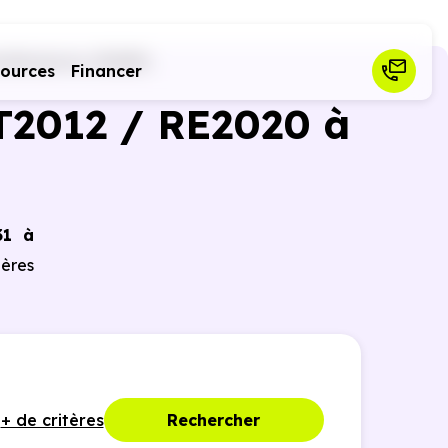
telmaurou (31180)
sources
Financer
T2012 / RE2020 à
31 à
ières
+ de critères
Rechercher