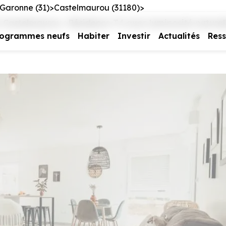
Garonne (31)
Castelmaurou (31180)
stelmaurou : Résidence T4 avec luminosité naturelle
rogrammes neufs
Habiter
Investir
Actualités
Res