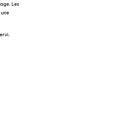
tage. Les
t une
ervi.