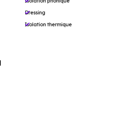
Isolation phonique
Dressing
Isolation thermique
u