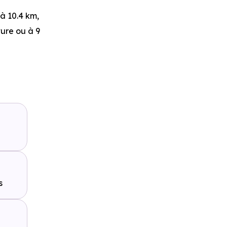
à 10.4 km,
ture ou à 9
à 926 m,
d
,
Ligne 1 :
Blagnac
à
s
de Sortie
oiture ou à