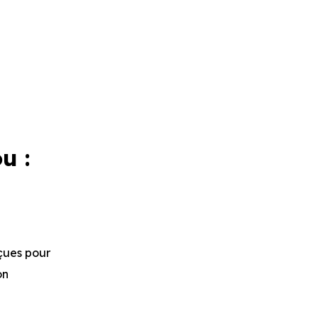
u :
çues pour
on