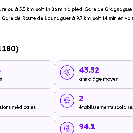
ture ou à 5.5 km, soit 1h 06 min à pied
,
Gare de Gragnague
,
Gare de Route de Launaguet
à 9.7 km, soit 14 min en voi
n voiture ou à 411 m, soit 5 min à pied
,
Ligne 76 : Louradou
1180)
km, soit 20 min en voiture ou à 12.2 km, soit 2h 27 min à pie
5.6 km, soit 3h 07 min à pied
,
Ligne 1 : Pasteur-Mairie de 
4
43.32
min à pied
.
s
ans d'âge moyen
2
sions médicales
établissements scolaire
 en voiture ou à 5 km, soit 60 min à pied
,
A62 - Croix Daura
 09 min à pied
,
A680 - Sortie A68
à 13.5 km, soit 14 min en v
94.1