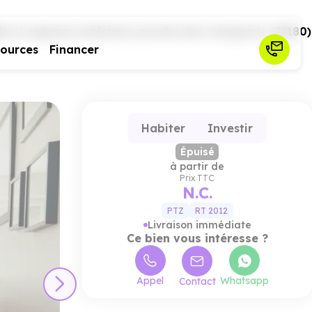
 et espaces extérieurs proche des transports (31180)
sources
Financer
Habiter
Investir
Épuisé
à partir de
Prix TTC
N.C.
PTZ
RT 2012
Livraison immédiate
Ce bien vous intéresse ?
Appel
Whatsapp
Contact