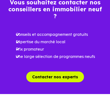
Vous souhaitez contacter nos
Espaces ouverts
conseillers en immobilier neuf
…
?
Meilleures exigences
à la construction
Conseils et accompagnement gratuits
Expertise du marché local
Performances
Prix promoteur
énergétiques
Une large sélection de programmes neufs
améliorées
RE2025 et RE2031
Impact
environnemental
Contacter nos experts
réduit
…