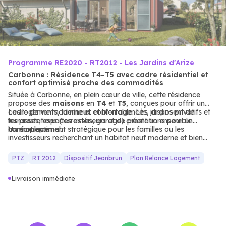
Programme RE2020 - RT2012 - Les Jardins d'Arize
Carbonne : Résidence T4–T5 avec cadre résidentiel et
confort optimisé proche des commodités
Située à Carbonne, en plein cœur de ville, cette résidence
propose des
maisons
en
T4
et
T5
, conçues pour offrir un
cadre de vie moderne et confortable. Les jardins privatifs et
Les logements, lumineux et bien agencés, disposent de
les prestations (terrasses, garage) créent un ensemble
terrasses, espaces extérieurs et de prestations pour un
harmonieux.
confort optimal.
Un emplacement stratégique pour les familles ou les
investisseurs recherchant un habitat neuf moderne et bien
desservi.
PTZ
RT 2012
Dispositif Jeanbrun
Plan Relance Logement
Livraison immédiate