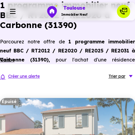
1 programme immobilier neuf
Toulouse
BBC / RT2012 / RE2020 à
Immobilier Neuf
Carbonne (31390)
Programmes neufs
Parcourez notre offre de
1 programme immobilier
neuf BBC / RT2012 / RE2020 / RE2025 / RE2031 à
Habiter
Carbonne (31390)
Voir +
,
pour l'achat d'une résidenc
principale ou un investissement locatif, conforme aux
Investir
Créer une alerte
Trier
par
dernières normes de performances énergétiques, pour un
gain d'économies dans le neuf.
Actualités
Épuisé
Ressources
Financer