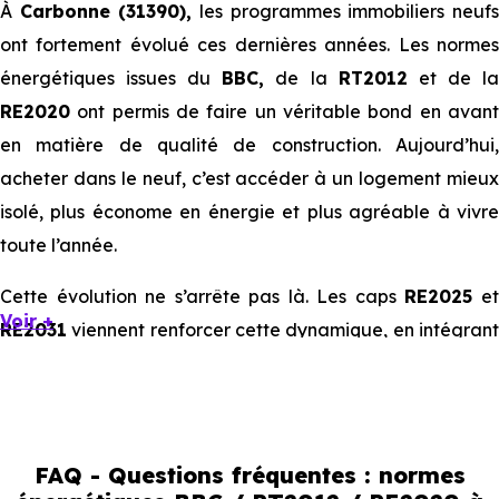
À
Carbonne (31390),
les programmes immobiliers neuf
ont fortement évolué ces dernières années. Les normes
énergétiques issues du
BBC,
de la
RT2012
et de l
RE2020
ont permis de faire un véritable bond en avant
en matière de qualité de construction. Aujourd’hui,
acheter dans le neuf, c’est accéder à un logement mieux
isolé, plus économe en énergie et plus agréable à vivre
toute l’année.
Cette évolution ne s’arrête pas là. Les caps
RE2025
e
Voir +
RE2031
viennent renforcer cette dynamique, en intégrant
des exigences encore plus poussées sur l’impact
environnemental et le confort thermique. À terme, ces
normes vont continuer à transformer le marché
immobilier, en valorisant les biens les plus performants.
FAQ - Questions fréquentes : normes