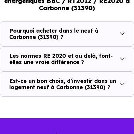
énergétiques BBC / RT2012 / RE2020 à
En résumé :
Carbonne (31390)
Normes énergétiques de
Avantages au quotidien
Pourquoi acheter dans le neuf à
l’immobilier neuf
Carbonne (31390) ?
Isolations thermiques
Les normes RE 2020 et au delà, font-
et phoniques
elles une vraie différence ?
Confort en toute
saison
Est-ce un bon choix, d'investir dans un
logement neuf à Carbonne (31390) ?
Économies
mensuelles sur les
BBC, RT2012, RE2020
factures
Plus grande
luminosité