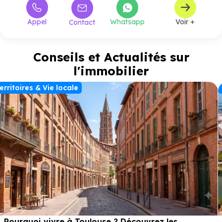
Appel
Whatsapp
Voir +
Contact
Conseils et Actualités sur
l'immobilier
erritoires & Vie locale
Pourquoi vivre à Toulouse ? Découvrez les