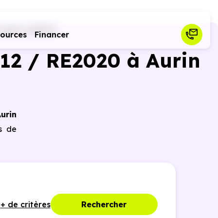
Aurin (31570)
sources
Financer
12 / RE2020 à Aurin
urin
es de
+ de critères
Rechercher