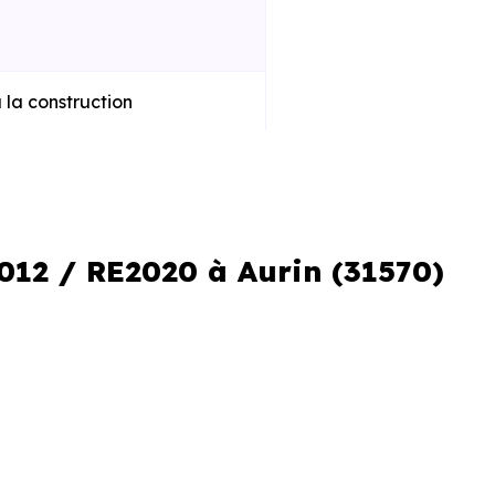
 la construction
iques améliorées
al réduit
012 / RE2020 à Aurin (31570)
le locale
. C’est aussi comprendre les
neufs ne se valent pas, et les
 performance et de conception.