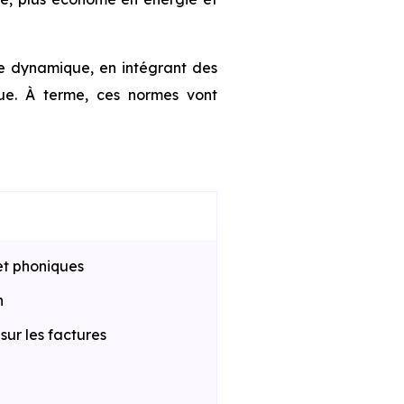
te dynamique, en intégrant des
que. À terme, ces normes vont
et phoniques
n
ur les factures