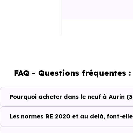
RE2025 et RE2031
FAQ - Questions fréquentes 
Un projet immobili
Pourquoi acheter dans le neuf à Aurin (3
Acheter un bien immobilier 
quartiers, les dynamiques loc
Les normes RE 2020 et au delà, font-elle
différences entre les program