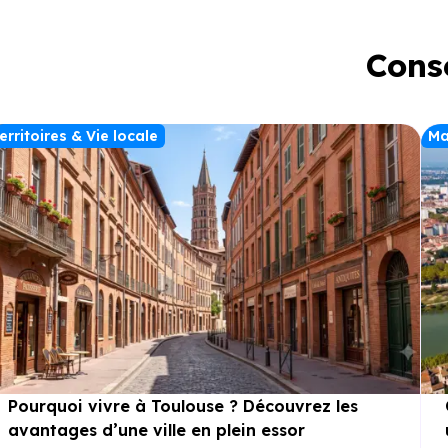
Conse
erritoires & Vie locale
Ma
Pourquoi vivre à Toulouse ? Découvrez les
avantages d’une ville en plein essor