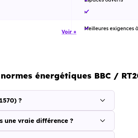
…
Meilleures exigences à
Voir +
Performances énergét
Impact environnement
…
: normes énergétiques BBC / RT2
er qui se construit aussi à l’échel
1570) ?
à
Aurin (31570)
ne se résume pas à choisir un programme
ales et les opportunités du marché. Tous les logements 
s une vraie différence ?
mes peuvent être significatives, notamment en matière de