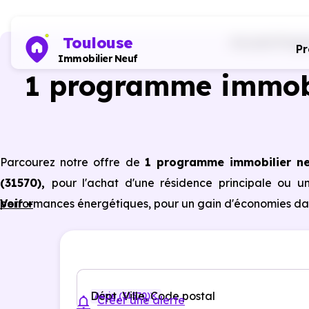
Toulouse
Accueil
Progr
P
Immobilier Neuf
1 programme immobi
Parcourez notre offre de
1 programme immobilier n
(31570)
,
pour l'achat d'une résidence principale ou u
performances énergétiques, pour un gain d'économies dan
Voir +
Dépt, Ville, Code postal
Aurin (31570)
Créer une alerte