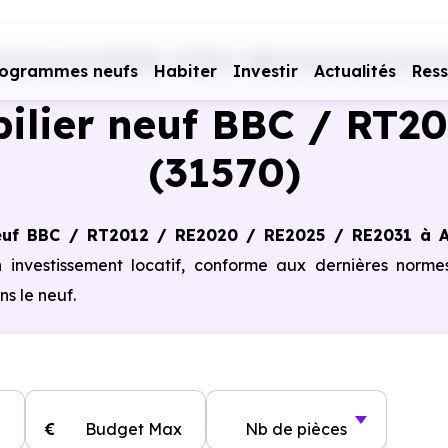
ammes neufs RE2020 - RT2012 - BBC
Haute-Garonne (31)
rogrammes neufs
Habiter
Investir
Actualités
Res
lier neuf BBC / RT20
(31570)
euf BBC / RT2012 / RE2020 / RE2025 / RE2031 à A
n investissement locatif, conforme aux dernières norm
s le neuf.
€
Budget Max
Nb de pièces