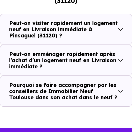
(31120)
Avec un
logement neuf en livraison immédiate à
Pinsaguel (31120)
, vous êtes dans une logique très
concrète. Le logement neuf est là, vous pouvez le voir, et
Peut-on visiter rapidement un logement
le projet peut avancer rapidement.
neuf en Livraison immédiate à
Pinsaguel (31120) ?
Dans la pratique, voici comment cela se passe :
Peut-on emménager rapidement après
Action
Ce que cela change pour vous
l’achat d'un logement neuf en Livraison
immédiate ?
Visiter
Vous voyez le bien tel qu’il est
Pourquoi se faire accompagner par les
Comparer
Vous comparez des biens réels
conseillers de Immobilier Neuf
Toulouse dans son achat dans le neuf ?
Décider
Plus rapide, moins d’incertitudes
Acheter
Processus classique