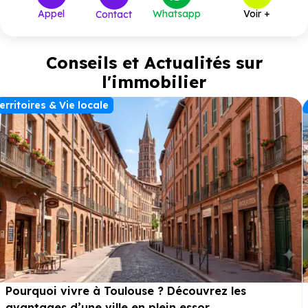
Appel
Whatsapp
Voir +
Contact
Conseils et Actualités sur
l'immobilier
erritoires & Vie locale
Pourquoi vivre à Toulouse ? Découvrez les
avantages d’une ville en plein essor