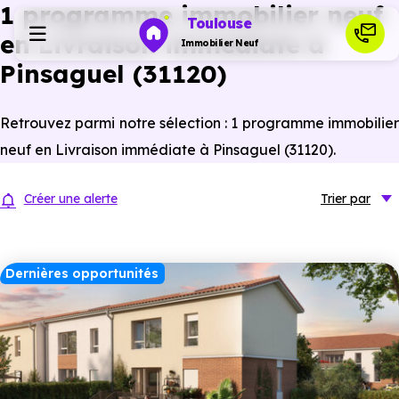
1 programme immobilier neuf
Toulouse
en Livraison immédiate à
Immobilier Neuf
Pinsaguel (31120)
Programmes neufs
Retrouvez parmi notre sélection : 1 programme immobilier
neuf en Livraison immédiate à Pinsaguel (31120).
Habiter
Créer une alerte
Trier
par
Investir
Dernières opportunités
Actualités
Ressources
Financer