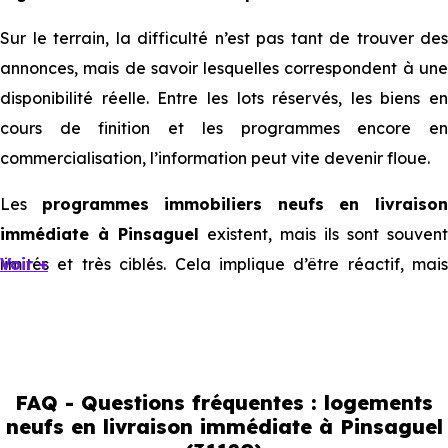
Sur le terrain, la difficulté n’est pas tant de trouver des
annonces, mais de savoir lesquelles correspondent à une
disponibilité réelle. Entre les lots réservés, les biens en
cours de finition et les programmes encore en
commercialisation, l’information peut vite devenir floue.
Les
programmes immobiliers neufs en livraiso
immédiate à Pinsaguel
existent, mais ils sont souvent
limités et très ciblés. Cela implique d’être réactif, mais
Voir +
aussi de bien comprendre ce que l’on regarde.
Livraison immédiate : ce que vous
pouvez réellement faire
FAQ - Questions fréquentes : logements
neufs en livraison immédiate à Pinsaguel