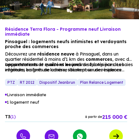
Résidence Terra Flora - Programme neuf Livraison
immédiate
Pinsaguel : logements neufs intimistes et verdoyants
proche des commerces
Découvrez une
résidence neuve
à Pinsaguel, dans un
quartier résidentiel à moins d’1 km des
commerces
, avec des
appartements
Les prestations de qualité et les jardins séparés par des haies
et
maisons
neuves
de 2 à 4 pièces. Les
intérieurs, baignés de lumière, s’ouvrent sur des espaces
végétales en font une adresse idéale pour une résidence
extérieurs privatifs.
principale ou un investissement locatif, éligible au Prêt à Taux
Zéro. Les
logements neufs
de ce programme allient intimité
PTZ
RT 2012
Dispositif Jeanbrun
Plan Relance Logement
et praticité : espaces optimisés, équipements modernes et
espaces extérieurs privatifs. La localisation, proche des
Livraison immédiate
commerces
, est parfaite pour les familles en quête de
tranquillité et de
qualité de vie
.
1 logement neuf
215 000 €
T3
1
à partir de