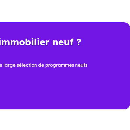
immobilier neuf ?
e large sélection de programmes neufs
ation.
entour (31150)
pour voir les