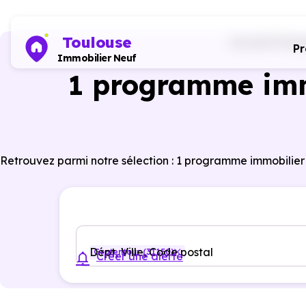
Toulouse
Accueil
Progr
P
Immobilier Neuf
1 programme imm
Retrouvez parmi notre sélection : 1 programme immobilier
Dépt, Ville, Code postal
Gratentour (31150)
Créer une alerte