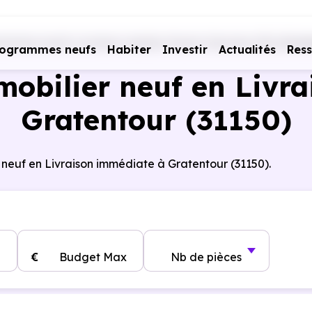
ammes neufs Livraison rapide
Haute-Garonne (31)
Grate
rogrammes neufs
Habiter
Investir
Actualités
Res
obilier neuf en Livra
Gratentour (31150)
 neuf en Livraison immédiate à Gratentour (31150).
€
Budget Max
Nb de pièces