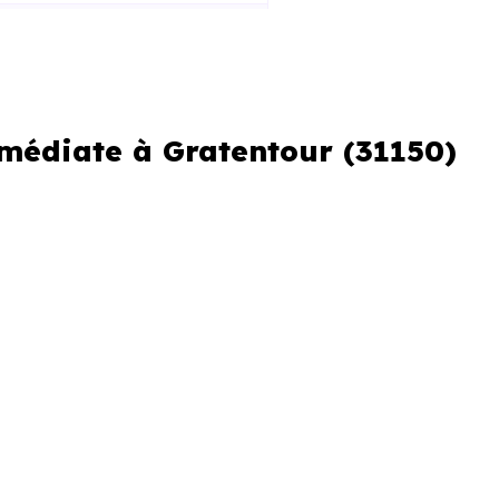
mmédiate à Gratentour (31150)
er ou si vous souhaitez éviter
erche urgente
re perdre plusieurs jours.
s en livraison immédiate à