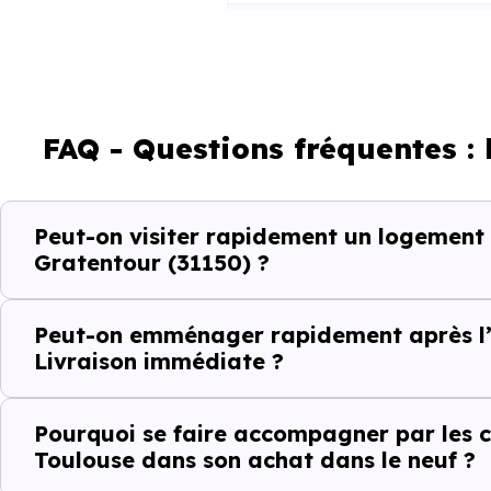
Décider
Acheter
FAQ - Questions fréquentes :
Emménager
Peut-on visiter rapidement un logement
Ce fonctionnement est particu
Gratentour (31150) ?
toute projection théorique.
Peut-on emménager rapidement après l’
Éviter les per
Livraison immédiate ?
Dans un projet rapide, chaque v
Pourquoi se faire accompagner par les c
Toulouse dans son achat dans le neuf ?
Avec
Immobilier Neuf Toul