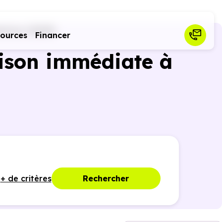
ntour (31150)
sources
Financer
ison immédiate à
+ de critères
Rechercher