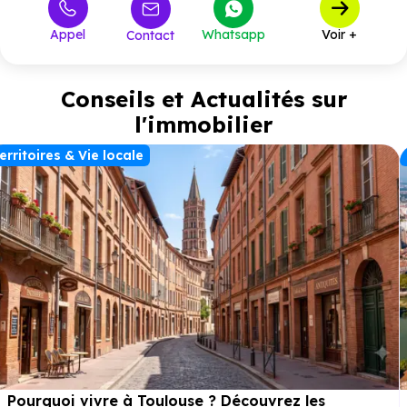
Appel
Whatsapp
Voir +
Contact
Conseils et Actualités sur
l'immobilier
erritoires & Vie locale
Pourquoi vivre à Toulouse ? Découvrez les