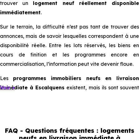
trouver un
logement neuf réellement disponibl
immédiatement
.
Sur le terrain, la difficulté n’est pas tant de trouver des
annonces, mais de savoir lesquelles correspondent à une
disponibilité réelle. Entre les lots réservés, les biens en
cours de finition et les programmes encore en
commercialisation, l’information peut vite devenir floue.
Les
programmes immobiliers neufs en livraiso
immédiate à Escalquens
Voir +
existent, mais ils sont souven
limités et très ciblés. Cela implique d’être réactif, mais
aussi de bien comprendre ce que l’on regarde.
Livraison immédiate : ce que vous
FAQ - Questions fréquentes : logements
pouvez réellement faire
neufs en livraison immédiate à