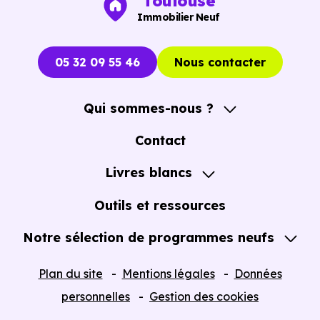
Toulouse
immobiliers neufs à Escalquens (31750)
pour voir le
Immobilier Neuf
opportunités concrètes.
05 32 09 55 46
Nous contacter
Qui sommes-nous ?
A propos
Contact
Notre Accompagnement
Livres blancs
Notre Expertise
Guide de l'Achat immobilier neuf en VEFA
Outils et ressources
Notre sélection de programmes neufs
Tous nos Programmes neufs
Plan du site
Mentions légales
Données
Programmes neufs Dispositif Jeanbrun
personnelles
Gestion des cookies