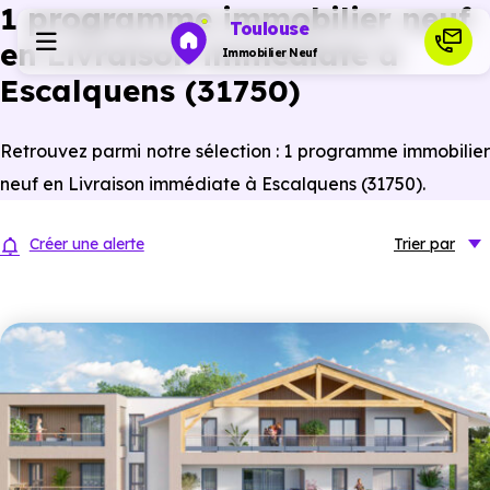
1 programme immobilier neuf
Toulouse
en Livraison immédiate à
Immobilier Neuf
Escalquens (31750)
Programmes neufs
Retrouvez parmi notre sélection : 1 programme immobilier
neuf en Livraison immédiate à Escalquens (31750).
Habiter
Créer une alerte
Trier
par
Investir
Actualités
Ressources
Financer