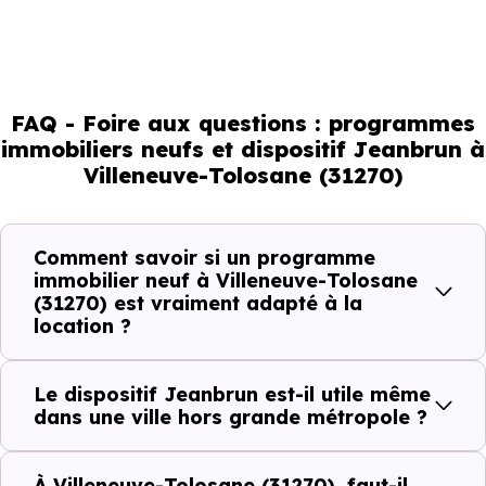
investissement immobilier.
Mais à l’échelle d’une ville, ce sont les usages locaux qui
orientent les bons choix. Tous les quartiers ne se
comportent pas de la même manière, tous les logements
FAQ - Foire aux questions : programmes
immobiliers neufs et dispositif Jeanbrun à
ne répondent pas à la même demande, et toutes les
Villeneuve-Tolosane (31270)
résidences n’offrent pas le même potentiel locatif.
Comment savoir si un programme
Avant la fiscalité, une question
immobilier neuf à Villeneuve-Tolosane
simple : quelle est la pertinence de
(31270) est vraiment adapté à la
votre projet d’investissement
location ?
locatif avec le dispositif Jeanbrun
à Villeneuve-Tolosane (31270) ?
Le dispositif Jeanbrun est-il utile même
dans une ville hors grande métropole ?
À
Villeneuve-Tolosane (31270)
, la qualité d’u
investissement locatif
se lit à travers plusieurs critères
À Villeneuve-Tolosane (31270), faut-il