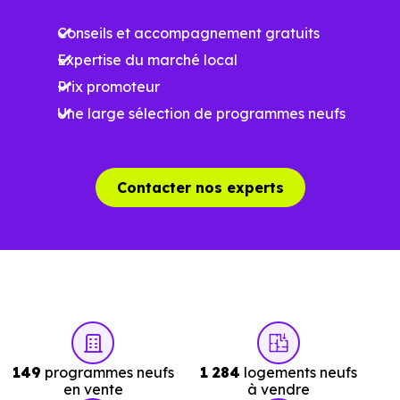
Conseils et accompagnement gratuits
La tension locative
Expertise du marché local
Prix promoteur
Le type de logements le plus recherché
Une large sélection de programmes neufs
Le
dispositif Jeanbrun
renforce l’intérêt de cett
Contacter nos experts
approche parce qu’
il ne repose pas sur un zonage
géographique strict
.
Autrement dit, la question n’est plus seulement "la ville
est-elle dans la bonne zone ?", mais "le bien choisi est-il
bien positionné sur son marché ?". À
Villeneuve-Tolosane
(31270)
, cette nuance change tout.
149
programmes neufs
1 284
logements neufs
en vente
à vendre