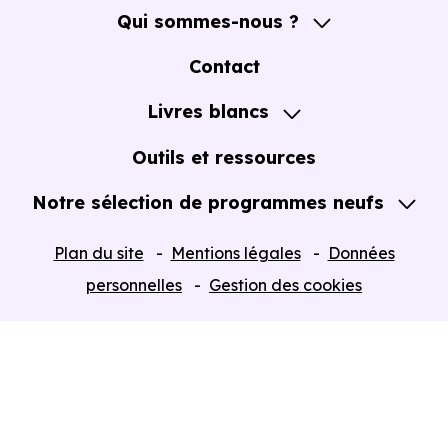
Qui sommes-nous ?
Le
dispositif Jeanbrun
permet alors de bénéficier d
A propos
Contact
taux d’amortissement :
Notre Accompagnement
Livres blancs
Notre Expertise
Guide de l'Achat immobilier neuf en VEFA
Outils et ressources
Taux d'amortissement
Base amortissable
Notre sélection de programmes neufs
80 % de la valeur du bien,
De 3,5 % à 5,5 % par an
Tous nos Programmes neufs
hors terrain
Plan du site
Mentions légales
Données
Programmes neufs Dispositif Jeanbrun
personnelles
Gestion des cookies
Pour un investisseur à
Villeneuve-Tolosane (31270)
cette mécanique permet de penser le projet
Retour
d’investissement locatif dans la durée, avec une fiscalité
plus étroitement liée à la réalité économique du
logement.