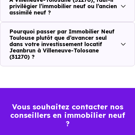
privilégier l’immobilier neuf ou l’ancien
concrets :
assimilé neuf ?
Pourquoi passer par Immobilier Neuf
Critères de terrain à considérer pour votre
Toulouse plutôt que d’avancer seul
investissement immobilier avec le dispositif
dans votre investissement locatif
Jeanbrun à Villeneuve-Tolosane
Jeanbrun
(31270) ?
La vie de quartier
L'accès aux transports
La proximité des commerces et services
Vous souhaitez contacter nos
conseillers en immobilier neuf
Le bassin d'emploi local
?
La qualité résidentielle du secteur