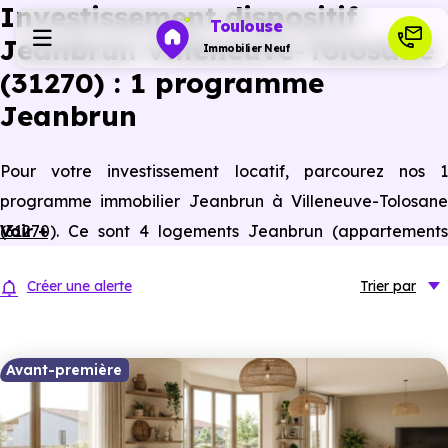
Investissement dispositif
Toulouse
Jeanbrun Villeneuve-Tolosane
Immobilier Neuf
(31270) : 1 programme
Jeanbrun
Programmes neufs
Pour votre investissement locatif, parcourez nos 1
Habiter
programme immobilier Jeanbrun à Villeneuve-Tolosane
(31270). Ce sont 4 logements Jeanbrun (appartements
Voir +
Investir
neufs et anciens assimilés neufs) à Villeneuve-Tolosane
Créer une alerte
Trier
par
éligibles à ce statut du bailleur privé.
Actualités
Avant-première
Ressources
Financer