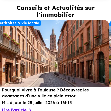
végétalisées, pensées comme des lieux de rencontres et de
Conseils et Actualités sur
détente. Pour simplifier le quotidien, la résidence dispose d’un
parking extérieur sécurisé et d’un
local à vélos
, favorisant les
l'immobilier
mobilités douces. Entre tranquillité, nature et
proximité
toulousaine, Roquettes s’impose comme une adresse idéale
erritoires & Vie locale
pour construire un projet de vie harmonieux.
Pourquoi vivre à Toulouse ? Découvrez les
avantages d’une ville en plein essor
Mis à jour le 28 juillet 2026 à 16h15
Lire l'article