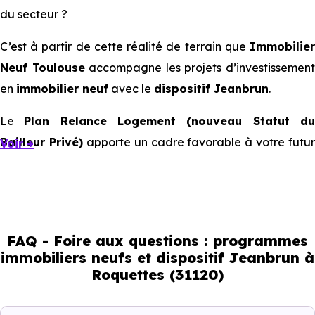
du secteur ?
C’est à partir de cette réalité de terrain que
Immobilier
Neuf Toulouse
accompagne les projets d’investissemen
en
immobilier neuf
avec le
dispositif Jeanbrun
.
Le
Plan Relance Logement (nouveau Statut d
Bailleur Privé)
apporte un cadre favorable à votre futur
Voir +
investissement immobilier.
Mais à l’échelle d’une ville, ce sont les usages locaux qui
orientent les bons choix. Tous les quartiers ne se
comportent pas de la même manière, tous les logements
FAQ - Foire aux questions : programmes
immobiliers neufs et dispositif Jeanbrun à
ne répondent pas à la même demande, et toutes les
Roquettes (31120)
résidences n’offrent pas le même potentiel locatif.