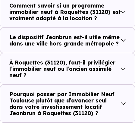
Comment savoir si un programme
Avant la fiscalité, une question
immobilier neuf à Roquettes (31120) est
simple : quelle est la pertinence de
vraiment adapté à la location ?
votre projet d’investissement
locatif avec le dispositif Jeanbrun
Le dispositif Jeanbrun est-il utile même
à Roquettes (31120) ?
dans une ville hors grande métropole ?
À
Roquettes (31120)
, la qualité d’un
investissemen
À Roquettes (31120), faut-il privilégier
locatif
se lit à travers plusieurs critères concrets :
l’immobilier neuf ou l’ancien assimilé
neuf ?
Critères de terrain à considérer pour votre
Pourquoi passer par Immobilier Neuf
Toulouse plutôt que d’avancer seul
investissement immobilier avec le dispositif
dans votre investissement locatif
Jeanbrun
Jeanbrun à Roquettes (31120) ?
La vie de quartier