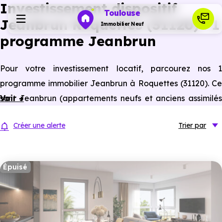
Investissement dispositif
Toulouse
Jeanbrun Roquettes (31120) : 1
Immobilier Neuf
programme Jeanbrun
Programmes neufs
Pour votre investissement locatif, parcourez nos 1
programme immobilier Jeanbrun à Roquettes (31120). Ce
Habiter
sont Jeanbrun (appartements neufs et anciens assimilés
Voir +
neufs) à Roquettes éligibles à ce statut du bailleur privé.
Investir
Créer une alerte
Trier
par
Actualités
Épuisé
Ressources
Financer