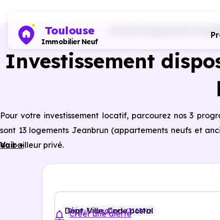
Toulouse
Accueil
Programmes immobili
P
Immobilier Neuf
Investissement dispos
Pour votre investissement locatif, parcourez nos 3 pro
sont 13 logements Jeanbrun (appartements neufs et ancie
du bailleur privé.
Voir +
Dépt, Ville, Code postal
Quint-Fonsegrives (31130)
Créer une alerte