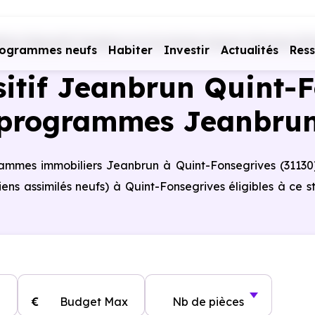
ers Dispositif Jeanbrun en Occitanie
Haute-Garonne (31
rogrammes neufs
Habiter
Investir
Actualités
Res
itif Jeanbrun Quint-F
programmes Jeanbru
grammes immobiliers Jeanbrun à Quint-Fonsegrives (31130
ns assimilés neufs) à Quint-Fonsegrives éligibles à ce s
€
Budget Max
Nb de pièces