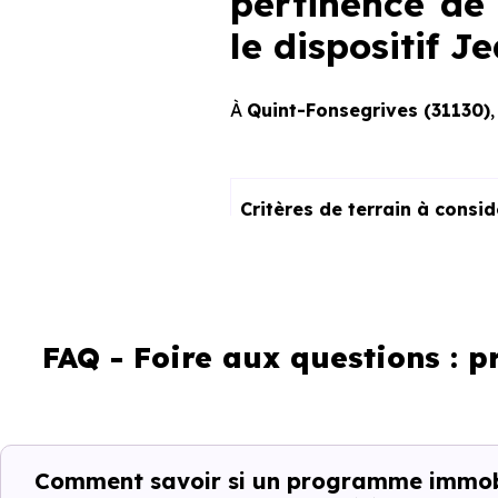
pertinence de 
le dispositif 
À
Quint-Fonsegrives (31130)
Critères de terrain à consi
La vie de quartier
L'accès aux transports
FAQ - Foire aux questions : 
La proximité des commerces e
Le bassin d'emploi local
Comment savoir si un programme immobi