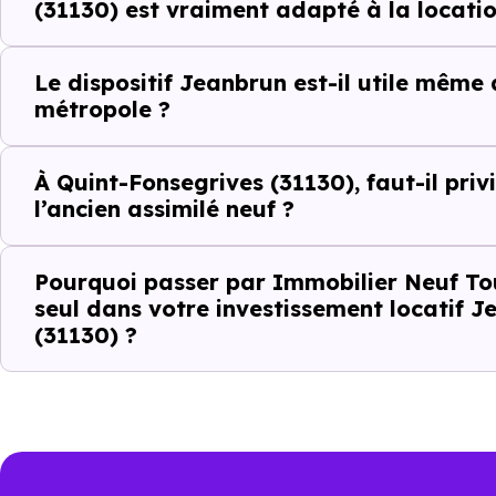
(31130) est vraiment adapté à la locatio
La qualité résidentielle du se
La tension locative
Le dispositif Jeanbrun est-il utile même
métropole ?
Le type de logements le plus 
À Quint-Fonsegrives (31130), faut-il priv
l’ancien assimilé neuf ?
Le
dispositif Jeanbrun
renfor
strict
.
Pourquoi passer par Immobilier Neuf To
seul dans votre investissement locatif 
Autrement dit, la question n’es
(31130) ?
positionné sur son marché ?". À
Ce que le disp
local à Quint-