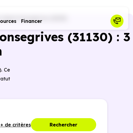
)
Quint-Fonsegrives (31130)
sources
Financer
onsegrives (31130) : 3
n
). Ce
tatut
+ de critères
Rechercher