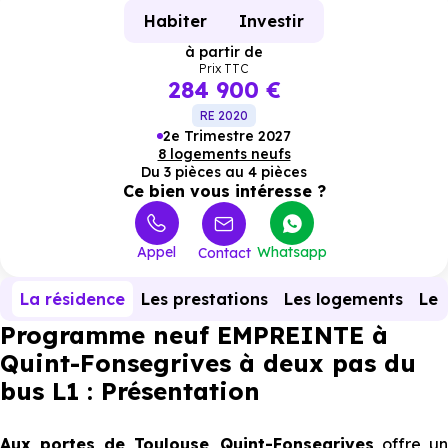
Habiter
Investir
à partir de
Prix TTC
284 900 €
RE 2020
2e Trimestre 2027
8 logements neufs
Du 3 pièces au 4 pièces
Ce bien vous intéresse ?
Appel
Whatsapp
Contact
La résidence
Les prestations
Les logements
Le 
Programme neuf EMPREINTE à
Quint-Fonsegrives à deux pas du
bus L1 : Présentation
Aux portes de Toulouse
,
Quint-Fonsegrives
offre u