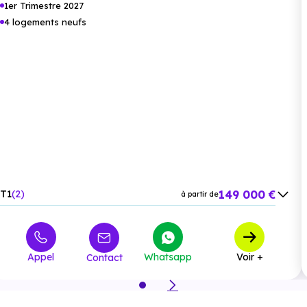
Supérette :
Spar Quint Fonsegrives
à 1.8 km, soit 3 min
1er Trimestre 2027
4 logements neufs
en voiture ou à 1.5 km, soit 18 min à pied
.
Boulangerie :
Idées et Cadeaux
à 1.4 km, soit 2 min
en voiture ou à 1.3 km, soit 15 min à pied
.
Santé :
Hôpital :
Centre de Post Cure Apres
à 1.3 km, soit 2 min
en voiture ou à 1.3 km, soit 15 min à pied
.
149 000 €
T1
2
à partir de
Pharmacie :
Pharmacie du Centre
à 1.7 km, soit 2 min
459 000 €
T4
2
à partir de
en voiture ou à 1.5 km, soit 18 min à pied
.
Appel
Whatsapp
Voir +
Contact
Loisirs :