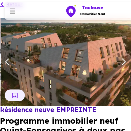
Retour
Toulouse
Immobilier Neuf
Programmes neufs
Habiter
Investir
Actualités
Résidence neuve EMPREINTE
Ressources
Programme immobilier neuf
Financer
Quint-Fonsegrives à deux pas