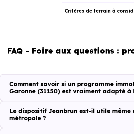
Critères de terrain à consi
La vie de quartier
L'accès aux transports
FAQ - Foire aux questions : p
La proximité des commerces e
Le bassin d'emploi local
Comment savoir si un programme immobi
Garonne (31150) est vraiment adapté à l
La qualité résidentielle du se
La tension locative
Le dispositif Jeanbrun est-il utile même
métropole ?
Le type de logements le plus 