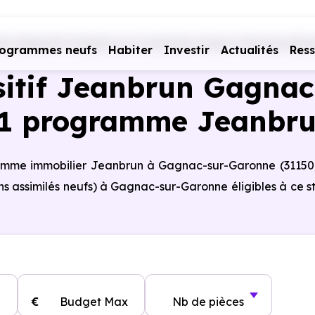
s Dispositif Jeanbrun en Occitanie
Haute-Garonne (31)
rogrammes neufs
Habiter
Investir
Actualités
Res
sitif Jeanbrun Gagna
 1 programme Jeanbr
gramme immobilier Jeanbrun à Gagnac-sur-Garonne (31150
s assimilés neufs) à Gagnac-sur-Garonne éligibles à ce s
€
Budget Max
Nb de pièces