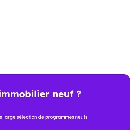
s sur un zonage géographique
mais "le bien choisi est-il bien
t.
un investisseur
immobilier neuf ?
ment locatif
.
s produits de défiscalisation
e large sélection de programmes neufs