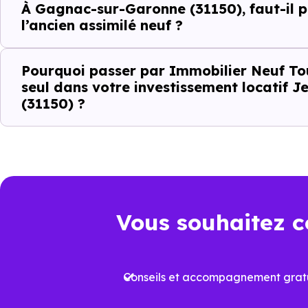
À Gagnac-sur-Garonne (31150), faut-il pr
l’ancien assimilé neuf ?
Le
dispositif Jeanbrun
renfor
strict
.
Pourquoi passer par Immobilier Neuf To
seul dans votre investissement locatif
Autrement dit, la question n’es
(31150) ?
positionné sur son marché ?". À
Ce que le disp
local à Gagna
Vous souhaitez c
Le
dispositif Jeanbrun
a été 
Là où d’anciens dispositifs,
Conseils et accompagnement gratu
standardisés, celui-ci repose s