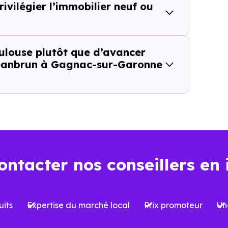
ivilégier l’immobilier neuf ou
ce l’intérêt de cette approche parce qu’
il ne repose pa
ulouse plutôt que d’avancer
 Jeanbrun à Gagnac-sur-Garonne
t plus seulement "la ville est-elle dans la bonne zone ?", 
Gagnac-sur-Garonne (31150)
, cette nuance change tou
ositif Jeanbrun apporte à 
c-sur-Garonne (31150)
ontacter nos conseillers en 
conçu pour redonner un cadre plus durable à l’
investisse
 tels que
l’ancienne loi Pinel
, fonctionnaient comme de
its
Expertise du marché local
Prix promoteur
Un
ur une logique plus patrimoniale.