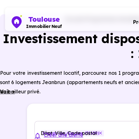
Toulouse
Accueil
Programmes immobilier
P
Immobilier Neuf
Investissement dispo
:
Pour votre investissement locatif, parcourez nos 1 pro
sont 6 logements Jeanbrun (appartements neufs et ancien
du bailleur privé.
Voir +
Dépt, Ville, Code postal
Gagnac-sur-Garonne (31150)
Créer une alerte