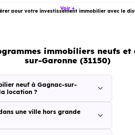
Voir +
dérer pour votre investissement immobilier avec le di
rogrammes immobiliers neufs et
sur-Garonne (31150)
t services
lier neuf à Gagnac-sur-
a location ?
cteur
 dans une ville hors grande
recherché