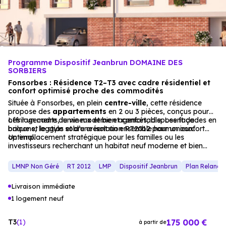
Programme Dispositif Jeanbrun DOMAINE DES
SORBIERS
Fonsorbes : Résidence T2–T3 avec cadre résidentiel et
confort optimisé proche des commodités
Située à Fonsorbes, en plein
centre-ville
, cette résidence
propose des
appartements
en 2 ou 3 pièces, conçus pour
offrir un cadre de vie moderne et confortable. Les façades en
Les logements, lumineux et bien agencés, disposent de
brique et le style sobre créent un ensemble harmonieux.
balcons, loggias et d’une isolation RT2012 pour un confort
optimal.
Un emplacement stratégique pour les familles ou les
investisseurs recherchant un habitat neuf moderne et bien
desservi.
LMNP Non Géré
RT 2012
LMP
Dispositif Jeanbrun
Plan Relance
Livraison immédiate
1 logement neuf
175 000 €
T3
1
à partir de