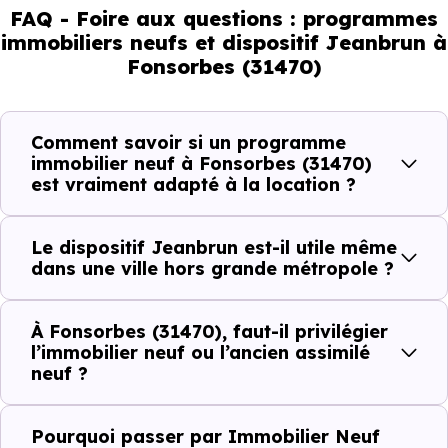
comportent pas de la même manière, tous les logements
FAQ - Foire aux questions : programmes
immobiliers neufs et dispositif Jeanbrun à
ne répondent pas à la même demande, et toutes les
Fonsorbes (31470)
résidences n’offrent pas le même potentiel locatif.
Comment savoir si un programme
Avant la fiscalité, une question
immobilier neuf à Fonsorbes (31470)
simple : quelle est la pertinence de
est vraiment adapté à la location ?
votre projet d’investissement
locatif avec le dispositif Jeanbrun
Le dispositif Jeanbrun est-il utile même
à Fonsorbes (31470) ?
dans une ville hors grande métropole ?
À
Fonsorbes (31470)
, la qualité d’un
investissemen
À Fonsorbes (31470), faut-il privilégier
locatif
se lit à travers plusieurs critères concrets :
l’immobilier neuf ou l’ancien assimilé
neuf ?
Critères de terrain à considérer pour votre
Pourquoi passer par Immobilier Neuf