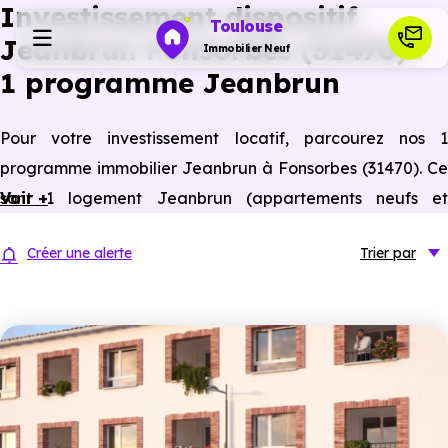
Investissement dispositif
Toulouse
Jeanbrun Fonsorbes (31470) :
Immobilier Neuf
1 programme Jeanbrun
Programmes neufs
Pour votre investissement locatif, parcourez nos 1
programme immobilier Jeanbrun à Fonsorbes (31470). Ce
Habiter
sont 1 logement Jeanbrun (appartements neufs et
Voir +
anciens assimilés neufs) à Fonsorbes éligibles à ce statut
Investir
Créer une alerte
Trier
par
du bailleur privé.
Actualités
Ressources
Financer