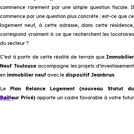
commence rarement par une simple question fiscale. Il
commence par une question plus concrète : est-ce que ce
logement neuf, à cette adresse, dans cette résidence,
correspond vraiment à ce que recherchent les locataires
du secteur ?
C’est à partir de cette réalité de terrain que
Immobilier
Neuf Toulouse
accompagne les projets d’investissemen
en
immobilier neuf
avec le
dispositif Jeanbrun
.
Le
Plan Relance Logement (nouveau Statut d
Bailleur Privé)
apporte un cadre favorable à votre futur
Voir +
investissement immobilier.
Mais à l’échelle d’une ville, ce sont les usages locaux qui
orientent les bons choix. Tous les quartiers ne se