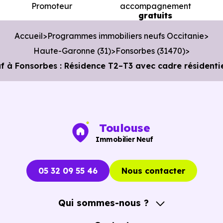
Bibliothèque :
Promoteur
Bibliotheque Municipale
accompagnement
à 4.7 km, soit 6
gratuits
min en voiture ou à 4.6 km, soit 55 min à pied
.
Accueil
Programmes immobiliers neufs Occitanie
Haute-Garonne (31)
Fonsorbes (31470)
 Fonsorbes : Résidence T2–T3 avec cadre résidentie
Toulouse
Immobilier Neuf
05 32 09 55 46
Nous contacter
Qui sommes-nous ?
A propos