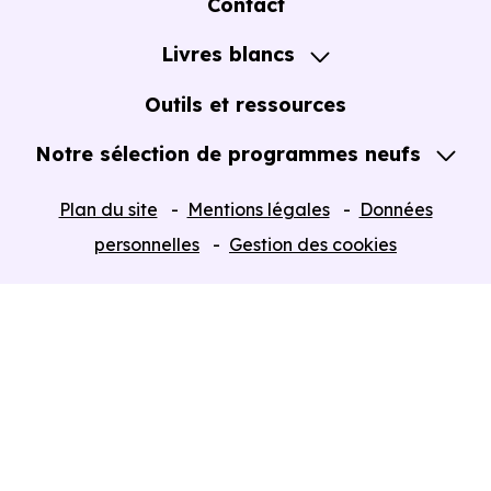
Contact
Notre Accompagnement
Livres blancs
Notre Expertise
Guide de l'Achat immobilier neuf en VEFA
Outils et ressources
Notre sélection de programmes neufs
Tous nos Programmes neufs
Plan du site
Mentions légales
Données
Programmes neufs Dispositif Jeanbrun
personnelles
Gestion des cookies
Retour