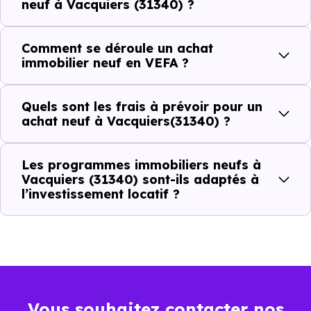
neuf à Vacquiers (31340) ?
(31340) ?
Comment se déroule un achat
C'est souvent la première question. Voici les repères de
immobilier neuf en VEFA ?
prix à connaître pour un achat immobilier à Vacquiers
(31340) :
Quels sont les frais à prévoir pour un
achat neuf à Vacquiers(31340) ?
Prix
Prix
Prix
Les programmes immobiliers neufs à
minimum
moyen
maximum
Vacquiers (31340) sont-ils adaptés à
l’investissement locatif ?
2 535 €
Appartement
1 915 € /m²
3 487 € /m²
/m²
3 003 €
Maison
1 534 € /m²
4 386 € /m²
/m²
Vous souhaitez contacter nos