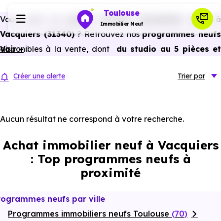
Toulouse
Vous avez un
projet d’achat immobilier neuf 
Immobilier Neuf
Vacquiers (31340)
? Retrouvez nos
programmes neuf
disponibles à la vente, dont
Voir +
du studio au 5 pièces e
Programmes neufs
plus,
à
prix promoteur
et
sans frais d’agence
.
Créer une alerte
Trier
par
Selon les
programmes immobiliers neufs disponible
Habiter
à Vacquiers (31340)
, vous pouvez aussi bénéficier des
avantages du neuf :
PTZ, TVA réduite
dans certains cas
Aucun résultat ne correspond à votre recherche.
Investir
frais de notaire réduits, bonnes performances
Achat immobilier neuf à Vacquiers
énergétiques, garanties constructeur, etc.
Actualités
: Top programmes neufs à
proximité
Ressources
rogrammes neufs par ville
Programmes immobiliers neufs Toulouse
Financer
(70)