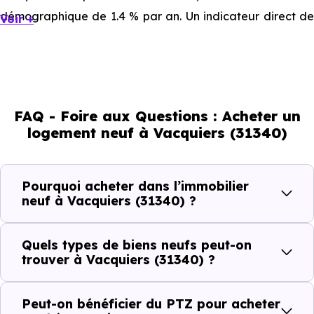
démographique de 1.4 % par an. Un indicateur direct de
Voir +
l'attractivité de la commune et du dynamisme de son
marché immobilier. La population se répartit entre 41.94 %
d'adultes (dont 78.5 % d'actifs), 26.46 % de seniors, 12.57
% de jeunes et 19.1 % d'enfants. Un profil démographique
FAQ - Foire aux Questions : Acheter un
qui renseigne directement sur la demande locative locale
logement neuf à Vacquiers (31340)
et les typologies de biens les plus recherchées.
Côté cadre de vie, Vacquiers (31340) dispose de 6
Pourquoi acheter dans l’immobilier
commerces, 2 professions médicales et 2 établissements
neuf à Vacquiers (31340) ?
scolaires. Des équipements du quotidien qui constituent
autant d'arguments concrets pour habiter ou investir
Quels types de biens neufs peut-on
dans la commune.
trouver à Vacquiers (31340) ?
Peut-on bénéficier du PTZ pour acheter
Combien coûte un logement à Vacquiers