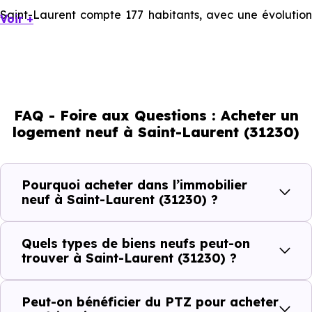
Saint-Laurent compte 177 habitants, avec une évolution
Voir +
démographique de 0.1 % par an. Un indicateur direct de
l'attractivité de la commune et du dynamisme de son
marché immobilier. La population se répartit entre 37.29 %
d'adultes (dont 71.7 % d'actifs), 33.33 % de seniors, 8.47 %
FAQ - Foire aux Questions : Acheter un
de jeunes et 21.47 % d'enfants. Un profil démographique
logement neuf à Saint-Laurent (31230)
qui renseigne directement sur la demande locative locale
et les typologies de biens les plus recherchées.
Pourquoi acheter dans l’immobilier
Côté cadre de vie, Saint-Laurent (31230) dispose de 0
neuf à Saint-Laurent (31230) ?
commerces, 0 professions médicales et 1 établissements
scolaires. Des équipements du quotidien qui constituent
Quels types de biens neufs peut-on
autant d'arguments concrets pour habiter ou investir
trouver à Saint-Laurent (31230) ?
dans la commune.
Peut-on bénéficier du PTZ pour acheter