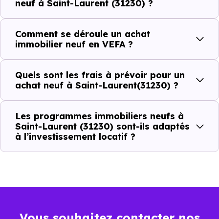
neuf à Saint-Laurent (31230) ?
Combien coûte un logement à Saint-
Laurent (31230) ?
Comment se déroule un achat
immobilier neuf en VEFA ?
C'est souvent la première question. Voici les repères de
prix à connaître pour un achat immobilier à Saint-Laurent
Quels sont les frais à prévoir pour un
(31230) :
achat neuf à Saint-Laurent(31230) ?
Les programmes immobiliers neufs à
Prix
Prix
Prix
Saint-Laurent (31230) sont-ils adaptés
minimum
moyen
maximum
à l’investissement locatif ?
1 383 €
Appartement
679 € /m²
1 937 € /m²
/m²
1 763 €
Maison
706 € /m²
3 268 € /m²
Vous souhaitez contacter nos
/m²