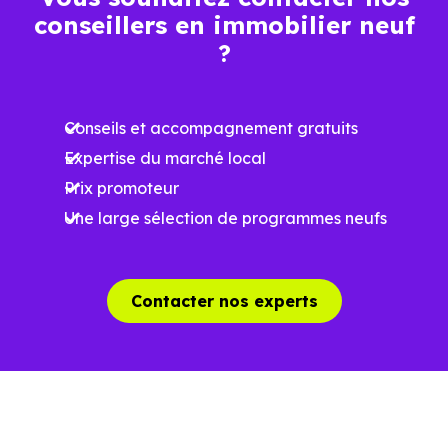
conseillers en immobilier neuf
?
Ces prix varient selon la localisation dans la commune, la
surface, les prestations et le stade d'avancement du
Conseils et accompagnement gratuits
programme. Notre moteur de recherche vous permet
Expertise du marché local
d'explorer et de filtrer l'ensemble des programmes
Prix promoteur
disponibles à Saint-Laurent (31230) selon votre budget.
Une large sélection de programmes neufs
Le parc résidentiel de Saint-Laurent (31230) se compose
de 3 % d'appartements et 97 % de maisons, dont 27.5 %
de résidences secondaires.
Contacter nos experts
Avec 81.9 % de propriétaires et [[PourcentageLocataires]
% de locataires, Saint-Laurent présente deux indicateurs
complémentaires : un marché de l'accession et un
potentiel locatif à prendre en compte, pour tout projet