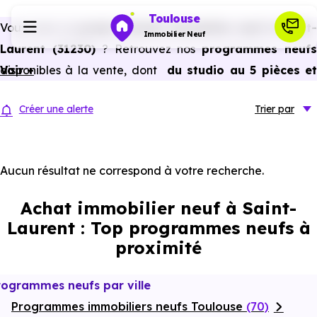
Toulouse
Vous avez un
projet d’achat immobilier neuf à Saint-
Immobilier Neuf
Laurent (31230)
? Retrouvez nos
programmes neuf
disponibles à la vente, dont
Voir +
du studio au 5 pièces e
Programmes neufs
plus,
à
prix promoteur
et
sans frais d’agence
.
Créer une alerte
Trier
par
Selon les
programmes immobiliers neufs disponible
Habiter
à Saint-Laurent (31230)
, vous pouvez aussi bénéficier
des avantages du neuf :
PTZ, TVA réduite
dans certains
Aucun résultat ne correspond à votre recherche.
Investir
cas, frais de notaire réduits, bonnes performances
Achat immobilier neuf à Saint-
énergétiques, garanties constructeur, etc.
Actualités
Laurent : Top programmes neufs à
proximité
Ressources
rogrammes neufs par ville
Programmes immobiliers neufs Toulouse
Financer
(70)