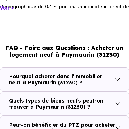
démographique de 0.4 % par an. Un indicateur direct de
Voir +
l'attractivité de la commune et du dynamisme de son
marché immobilier. La population se répartit entre 36.45 %
d'adultes (dont 67.2 % d'actifs), 43.55 % de seniors, 9.35 %
de jeunes et 10.65 % d'enfants. Un profil démographique
FAQ - Foire aux Questions : Acheter un
qui renseigne directement sur la demande locative locale
logement neuf à Puymaurin (31230)
et les typologies de biens les plus recherchées.
Côté cadre de vie, Puymaurin (31230) dispose de 0
Pourquoi acheter dans l’immobilier
commerces, 0 professions médicales et 1 établissements
neuf à Puymaurin (31230) ?
scolaires. Des équipements du quotidien qui constituent
autant d'arguments concrets pour habiter ou investir
Quels types de biens neufs peut-on
dans la commune.
trouver à Puymaurin (31230) ?
Peut-on bénéficier du PTZ pour acheter
Combien coûte un logement à Puymaurin