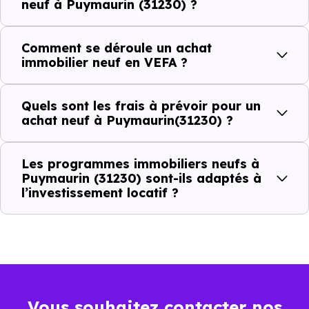
neuf à Puymaurin (31230) ?
(31230) ?
Comment se déroule un achat
C'est souvent la première question. Voici les repères de
immobilier neuf en VEFA ?
prix à connaître pour un achat immobilier à Puymaurin
(31230) :
Quels sont les frais à prévoir pour un
achat neuf à Puymaurin(31230) ?
Prix
Prix
Prix
Les programmes immobiliers neufs à
minimum
moyen
maximum
Puymaurin (31230) sont-ils adaptés à
l’investissement locatif ?
1 637 €
Appartement
1 142 € /m²
2 216 € /m²
/m²
1 401 €
Maison
564 € /m²
2 678 € /m²
/m²
Vous souhaitez contacter nos