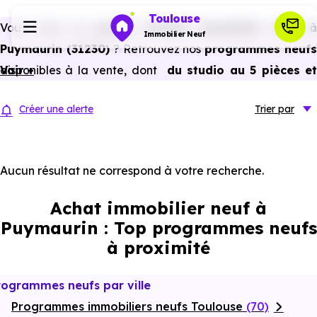
Toulouse
Vous avez un
projet d’achat immobilier neuf 
Immobilier Neuf
Puymaurin (31230)
? Retrouvez nos
programmes neuf
disponibles à la vente, dont
Voir +
du studio au 5 pièces e
Programmes neufs
plus,
à
prix promoteur
et
sans frais d’agence
.
Créer une alerte
Trier
par
Selon les
programmes immobiliers neufs disponible
Habiter
à Puymaurin (31230)
, vous pouvez aussi bénéficier de
avantages du neuf :
PTZ, TVA réduite
dans certains cas
Aucun résultat ne correspond à votre recherche.
Investir
frais de notaire réduits, bonnes performances
Achat immobilier neuf à
énergétiques, garanties constructeur, etc.
Actualités
Puymaurin : Top programmes neufs
à proximité
Ressources
rogrammes neufs par ville
Programmes immobiliers neufs Toulouse
Financer
(70)