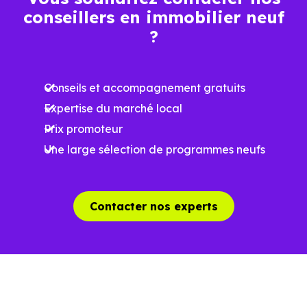
conseillers en immobilier neuf
Ces prix varient selon la localisation dans la commune, la
?
surface, les prestations et le stade d'avancement du
programme. Notre moteur de recherche vous permet
Conseils et accompagnement gratuits
d'explorer et de filtrer l'ensemble des programmes
Expertise du marché local
disponibles à Puymaurin (31230) selon votre budget.
Prix promoteur
Le parc résidentiel de Puymaurin (31230) se compose de
Une large sélection de programmes neufs
2 % d'appartements et 98 % de maisons, dont 11.6 % de
résidences secondaires.
Contacter nos experts
Avec 87.7 % de propriétaires et [[PourcentageLocataires]
% de locataires, Puymaurin présente deux indicateurs
complémentaires : un marché de l'accession et un
potentiel locatif à prendre en compte, pour tout projet
d'investissement ou d'achat de résidence principale..