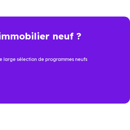
immobilier neuf ?
t une économie importante dès
e large sélection de programmes neufs
cier du
PTZ
et de la
TVA
ons
ux dernières normes, avec
îtrisées
prévoir à la livraison