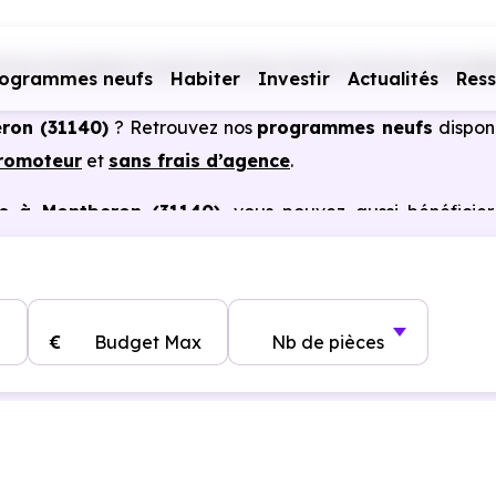
mes immobiliers neufs Occitanie
Haute-Garonne (31)
Mo
rogrammes neufs
Habiter
Investir
Actualités
Res
eron (31140)
? Retrouvez nos
programmes neufs
dispon
promoteur
et
sans frais d’agence
.
es à Montberon (31140)
, vous pouvez aussi bénéficie
, frais de notaire réduits, bonnes performances énergéti
€
Budget Max
Nb de pièces