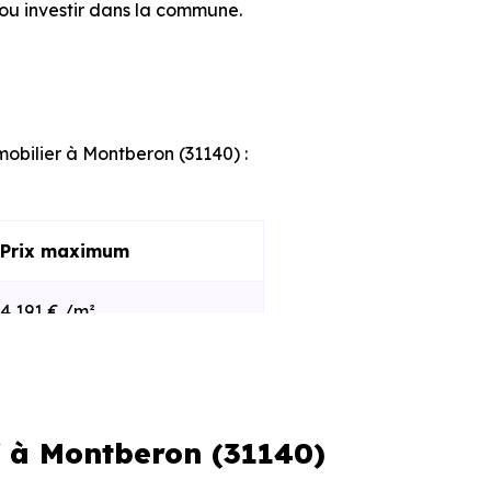
ou investir dans la commune.
mobilier à Montberon (31140) :
Prix maximum
4 191 € /m²
4 588 € /m²
f à Montberon (31140)
s et le stade d'avancement du
e des programmes disponibles à