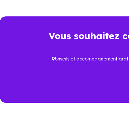
juridique et dépenses à venir.
Point de comparaison
Da
Vous souhaitez c
Frais de notaire
Env
Conseils et accompagnement gratu
Plus
Aides à l’achat
proj
Performance
Vari
énergétique
prév
Travaux à court
Rafr
terme
aux