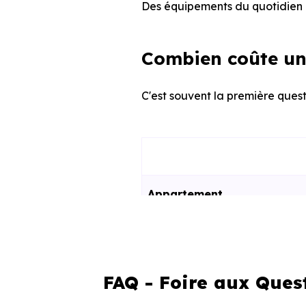
Des équipements du quotidien q
Combien coûte un
C'est souvent la première quest
Appartement
Maison
FAQ - Foire aux Ques
Ces prix varient selon la lo
programme. Notre moteur de re