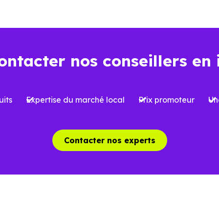
ns l’ancien
Dans le neuf
ontacter nos conseillers en 
Environ
2 à 3 %
, soi
iron
7 à 8 %
du prix d’achat
l’acquisition
its
Expertise du marché local
Prix promoteur
Un
 limitées selon le type de bien et le
Possibilité de bénéfi
et
réduite
, sous conditi
Contacter nos experts
able, avec parfois des travaux à
Logement conforme a
oir
des charges mieux ma
aîchissement, rénovation ou mises
Aucun gros travaux à 
 normes possibles