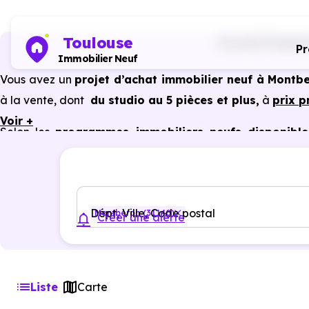
Toulouse
Accueil
Program
P
Immobilier Neuf
Vous avez un
projet d’achat immobilier neuf à Montb
à la vente, dont
du studio au 5 pièces et plus,
à
prix 
Voir +
Selon les
programmes immobiliers neufs disponibl
avantages du neuf :
PTZ, TVA réduite
dans certains cas
garanties constructeur, etc.
Dépt, Ville, Code postal
Montberon (31140)
Créer une alerte
Liste
Carte