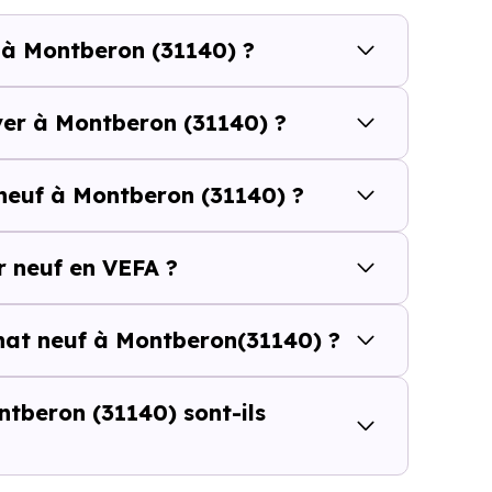
 budget.
 à Montberon (31140) ?
beron (31140) se compose de 7 % d'appartements et 93
ver à Montberon (31140) ?
 et [[PourcentageLocataires] % de locataires, Montbe
neuf à Montberon (31140) ?
é de l'accession et un potentiel locatif à prendre 
résidence principale..
 neuf en VEFA ?
euf ou dans l’ancien à Montberon (
chat neuf à Montberon(31140) ?
 du prix au m²
d’un logement neuf à Montberon (31140)
peut sembler p
tberon (31140) sont-ils
ul ne suffit pas à évaluer le vrai coût d’un achat immobili
l’opération : frais d’acquisition, financement, travaux, pe