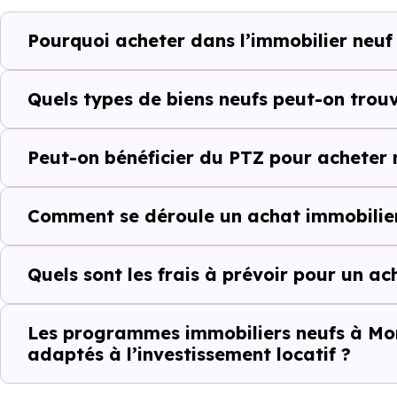
Montberon (31140) selon votre
Pourquoi acheter dans l’immobilier neuf
Le parc résidentiel de Mont
résidences secondaires.
Quels types de biens neufs peut-on trou
Avec 80.9 % de propriétaires
Peut-on bénéficier du PTZ pour acheter 
complémentaires : un march
d'investissement ou d'achat de 
Comment se déroule un achat immobilier
Acheter dans le n
Quels sont les frais à prévoir pour un a
comparer au-delà
À première vue, le
prix au m² 
Les programmes immobiliers neufs à Mon
adaptés à l’investissement locatif ?
ancien. Pourtant, ce chiffre se
il faut regarder l’ensemble de 