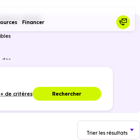
ntberon (31140)
sources
Financer
ibles
r des
ques,
+ de critères
Rechercher
Trier
les résultats