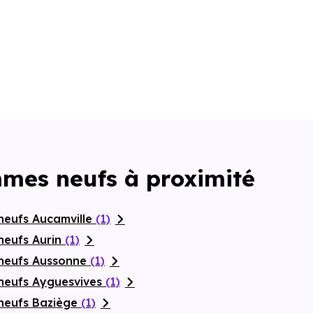
mmes neufs à proximité
neufs Aucamville
(1)
neufs Aurin
(1)
 neufs Aussonne
(1)
neufs Ayguesvives
(1)
neufs Baziège
(1)