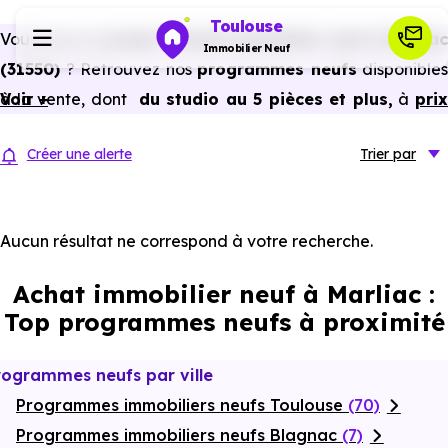
Toulouse
Vous avez un
projet d’achat immobilier neuf à Marliac
Immobilier Neuf
(31550)
? Retrouvez nos
programmes neufs
disponibles
à la vente, dont
Voir +
du studio au 5 pièces et plus,
à
pri
Programmes neufs
promoteur
et
sans frais d’agence
.
Créer une alerte
Trier
par
Selon les
programmes immobiliers neufs disponible
Habiter
à Marliac (31550)
, vous pouvez aussi bénéficier de
avantages du neuf :
PTZ, TVA réduite
dans certains cas
Aucun résultat ne correspond à votre recherche.
Investir
frais de notaire réduits, bonnes performances
Achat immobilier neuf à Marliac :
énergétiques, garanties constructeur, etc.
Actualités
Top programmes neufs à proximité
Ressources
rogrammes neufs par ville
Programmes immobiliers neufs Toulouse
(70)
Financer
Programmes immobiliers neufs Blagnac
(7)