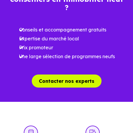
Ces prix varient selon la localisation dans la commune, la
?
surface, les prestations et le stade d'avancement du
programme. Notre moteur de recherche vous permet
Conseils et accompagnement gratuits
d'explorer et de filtrer l'ensemble des programmes
Expertise du marché local
disponibles à Marliac (31550) selon votre budget.
Prix promoteur
Le parc résidentiel de Marliac (31550) se compose de 7 %
Une large sélection de programmes neufs
d'appartements et 93 % de maisons, dont 5.6 % de
résidences secondaires.
Contacter nos experts
Avec 71 % de propriétaires et [[PourcentageLocataires]
% de locataires, Marliac présente deux indicateurs
complémentaires : un marché de l'accession et un
potentiel locatif à prendre en compte, pour tout projet
d'investissement ou d'achat de résidence principale..