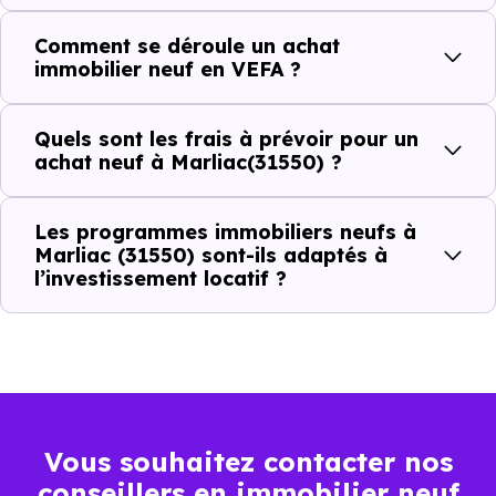
Comment se déroule un achat
C'est souvent la première question. Voici les repères de
immobilier neuf en VEFA ?
prix à connaître pour un achat immobilier à Marliac
(31550) :
Quels sont les frais à prévoir pour un
achat neuf à Marliac(31550) ?
Prix
Prix
Prix
Les programmes immobiliers neufs à
minimum
moyen
maximum
Marliac (31550) sont-ils adaptés à
l’investissement locatif ?
1 574 €
Appartement
858 € /m²
2 020 € /m²
/m²
1 644 €
Maison
656 € /m²
3 264 € /m²
/m²
Vous souhaitez contacter nos
conseillers en immobilier neuf