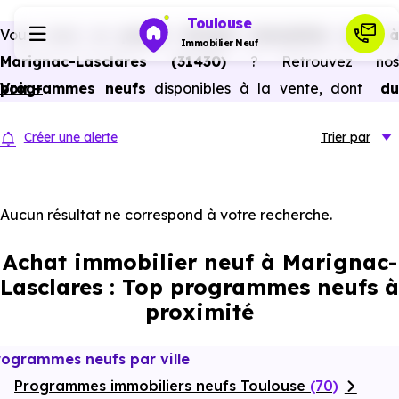
Toulouse
Vous avez un
projet d’achat immobilier neuf 
Immobilier Neuf
Marignac-Lasclares (31430)
? Retrouvez nos
programmes neufs
Voir +
disponibles à la vente, dont
du
Programmes neufs
studio au 5 pièces et plus,
à
prix promoteur
et
sans
Créer une alerte
Trier
par
frais d’agence
.
Habiter
Selon les
programmes immobiliers neufs disponible
à Marignac-Lasclares (31430)
, vous pouvez auss
Aucun résultat ne correspond à votre recherche.
Investir
bénéficier des avantages du neuf :
PTZ, TVA réduite
Achat immobilier neuf à Marignac-
dans certains cas, frais de notaire réduits, bonnes
Actualités
Lasclares : Top programmes neufs à
performances énergétiques, garanties constructeur, etc.
proximité
Ressources
rogrammes neufs par ville
Programmes immobiliers neufs Toulouse
Financer
(70)