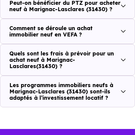
ou investir dans la commune.
Peut-on bénéficier du PTZ pour acheter
neuf à Marignac-Lasclares (31430) ?
Combien coûte un logement à Marignac-
Comment se déroule un achat
Lasclares (31430) ?
immobilier neuf en VEFA ?
C'est souvent la première question. Voici les repères de
Quels sont les frais à prévoir pour un
prix à connaître pour un achat immobilier à Marignac-
achat neuf à Marignac-
Lasclares (31430) :
Lasclares(31430) ?
Les programmes immobiliers neufs à
Prix
Prix
Prix
Marignac-Lasclares (31430) sont-ils
adaptés à l’investissement locatif ?
minimum
moyen
maximum
1 880 €
Appartement
1 273 € /m²
2 576 € /m²
/m²