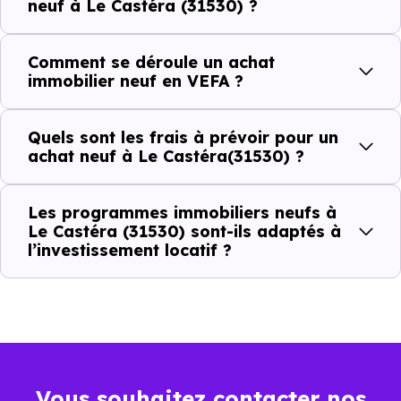
neuf à Le Castéra (31530) ?
(31530) ?
Comment se déroule un achat
C'est souvent la première question. Voici les repères de
immobilier neuf en VEFA ?
prix à connaître pour un achat immobilier à Le Castéra
(31530) :
Quels sont les frais à prévoir pour un
achat neuf à Le Castéra(31530) ?
Prix
Prix
Prix
Les programmes immobiliers neufs à
minimum
moyen
maximum
Le Castéra (31530) sont-ils adaptés à
l’investissement locatif ?
2 049 €
Appartement
1 448 € /m²
2 744 € /m²
/m²
2 932 €
Maison
1 166 € /m²
5 530 € /m²
/m²
Vous souhaitez contacter nos