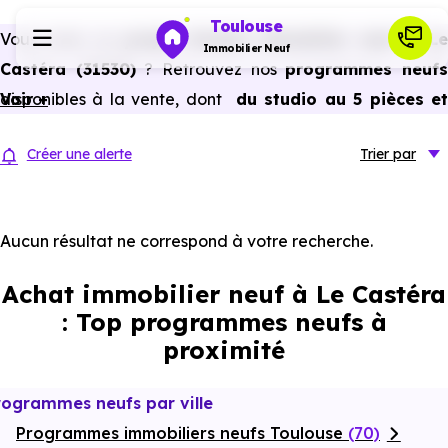
Toulouse
Vous avez un
projet d’achat immobilier neuf à Le
Immobilier Neuf
Castéra (31530)
? Retrouvez nos
programmes neuf
disponibles à la vente, dont
Voir +
du studio au 5 pièces e
Programmes neufs
plus,
à
prix promoteur
et
sans frais d’agence
.
Créer une alerte
Trier
par
Selon les
programmes immobiliers neufs disponible
Habiter
à Le Castéra (31530)
, vous pouvez aussi bénéficier des
avantages du neuf :
PTZ, TVA réduite
dans certains cas
Aucun résultat ne correspond à votre recherche.
Investir
frais de notaire réduits, bonnes performances
Achat immobilier neuf à Le Castéra
énergétiques, garanties constructeur, etc.
Actualités
: Top programmes neufs à
proximité
Ressources
rogrammes neufs par ville
Programmes immobiliers neufs Toulouse
Financer
(70)