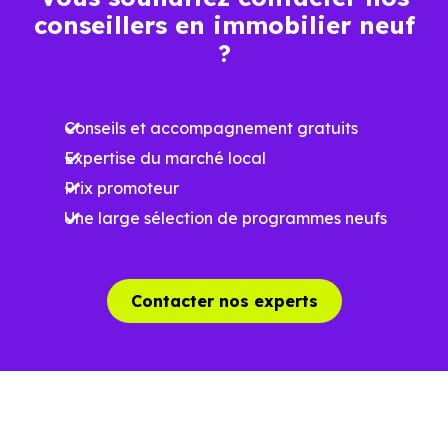
conseillers en immobilier neuf
Ces prix varient selon la localisation dans la commune, la
?
surface, les prestations et le stade d'avancement du
programme. Notre moteur de recherche vous permet
Conseils et accompagnement gratuits
d'explorer et de filtrer l'ensemble des programmes
Expertise du marché local
disponibles à Le Castéra (31530) selon votre budget.
Prix promoteur
Le parc résidentiel de Le Castéra (31530) se compose de
Une large sélection de programmes neufs
3 % d'appartements et 97 % de maisons, dont 4.3 % de
résidences secondaires.
Contacter nos experts
Avec 87.3 % de propriétaires et [[PourcentageLocataires]
% de locataires, Le Castéra présente deux indicateurs
complémentaires : un marché de l'accession et un
potentiel locatif à prendre en compte, pour tout projet
d'investissement ou d'achat de résidence principale..