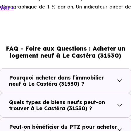
démographique de 1 % par an. Un indicateur direct de
Voir +
l'attractivité de la commune et du dynamisme de son
marché immobilier. La population se répartit entre 45.17 %
d'adultes (dont 75 % d'actifs), 22.71 % de seniors, 13.43 %
de jeunes et 18.7 % d'enfants. Un profil démographique
FAQ - Foire aux Questions : Acheter un
qui renseigne directement sur la demande locative locale
logement neuf à Le Castéra (31530)
et les typologies de biens les plus recherchées.
Côté cadre de vie, Le Castéra (31530) dispose de 2
Pourquoi acheter dans l’immobilier
commerces, 1 professions médicales et 1 établissements
neuf à Le Castéra (31530) ?
scolaires. Des équipements du quotidien qui constituent
autant d'arguments concrets pour habiter ou investir
Quels types de biens neufs peut-on
dans la commune.
trouver à Le Castéra (31530) ?
Peut-on bénéficier du PTZ pour acheter
Combien coûte un logement à Le Castéra