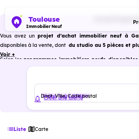
Toulouse
Accueil
Programme
P
Immobilier Neuf
Vous avez un
projet d’achat immobilier neuf à Gai
disponibles à la vente, dont
du studio au 5 pièces et pl
Voir +
Selon les
programmes immobiliers neufs disponibles 
avantages du neuf :
PTZ, TVA réduite
dans certains cas
garanties constructeur, etc.
Dépt, Ville, Code postal
Gaillac-Toulza (31550)
Créer une alerte
Liste
Carte