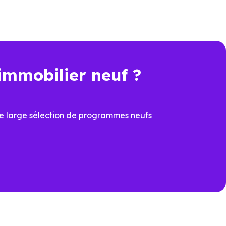
bilier. Pour comparer
nt, travaux, performance
immobilier neuf ?
t une économie importante dès
e large sélection de programmes neufs
cier du
PTZ
et de la
TVA
ons
ux dernières normes, avec
îtrisées