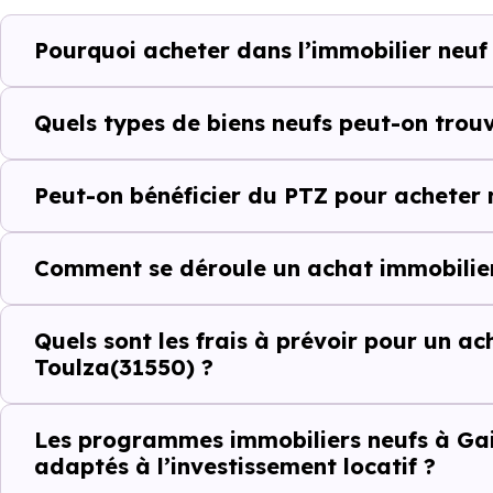
Ces prix varient selon la lo
Pourquoi acheter dans l’immobilier neuf
programme. Notre moteur de re
Gaillac-Toulza (31550) selon v
Quels types de biens neufs peut-on trouv
Le parc résidentiel de Gailla
résidences secondaires.
Peut-on bénéficier du PTZ pour acheter 
Avec 77.5 % de propriétaires 
complémentaires : un march
Comment se déroule un achat immobilier
d'investissement ou d'achat de 
Quels sont les frais à prévoir pour un ac
Toulza(31550) ?
Acheter dans le ne
comparer au-delà
Les programmes immobiliers neufs à Gail
adaptés à l’investissement locatif ?
À première vue, le
prix au m² 