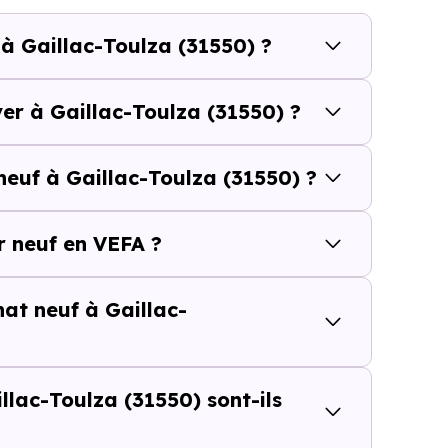
calisation dans la commune, la surface, les prestation
 à Gaillac-Toulza (31550) ?
cherche vous permet d'explorer et de filtrer l'ensembl
otre budget.
er à Gaillac-Toulza (31550) ?
c-Toulza (31550) se compose de 9 % d'appartements et 
neuf à Gaillac-Toulza (31550) ?
et [[PourcentageLocataires] % de locataires, Gaillac-To
é de l'accession et un potentiel locatif à prendre 
 neuf en VEFA ?
résidence principale..
hat neuf à Gaillac-
uf ou dans l’ancien à Gaillac-Toul
 du prix au m²
lac-Toulza (31550) sont-ils
d’un logement neuf à Gaillac-Toulza (31550)
peut sembl