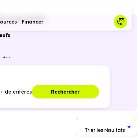
lac-Toulza (31550)
sources
Financer
eufs
r des
ques,
+ de critères
Rechercher
Trier
les résultats