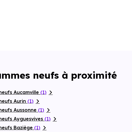
rammes neufs à proximité
neufs Aucamville
(1)
neufs Aurin
(1)
 neufs Aussonne
(1)
neufs Ayguesvives
(1)
neufs Baziège
(1)