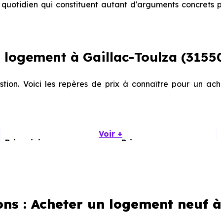
quotidien qui constituent autant d'arguments concrets p
logement à Gaillac-Toulza (31550
stion. Voici les repères de prix à connaître pour un ach
Voir +
Prix minimum
Prix moyen
972 € /m²
1 751 € /m²
811 € /m²
2 038 € /m²
ons : Acheter un logement neuf à