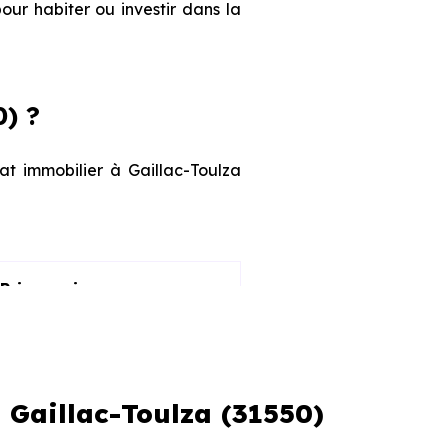
our habiter ou investir dans la
) ?
at immobilier à Gaillac-Toulza
Prix maximum
2 776 € /m²
3 662 € /m²
 Gaillac-Toulza (31550)