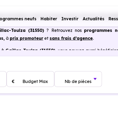
s immobiliers neufs Occitanie
Haute-Garonne (31)
Gail
rogrammes neufs
Habiter
Investir
Actualités
Res
llac-Toulza (31550)
? Retrouvez nos
programmes n
us,
à
prix promoteur
et
sans frais d’agence
.
à Gaillac-Toulza (31550)
, vous pouvez aussi bénéficie
, frais de notaire réduits, bonnes performances énergéti
€
Budget Max
Nb de pièces