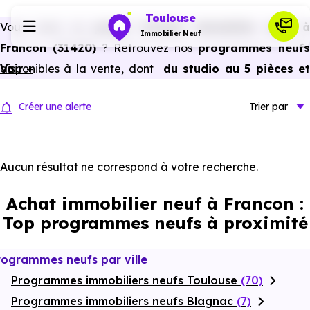
Toulouse
Vous avez un
projet d’achat immobilier neuf 
Immobilier Neuf
Francon (31420)
? Retrouvez nos
programmes neufs
disponibles à la vente, dont
Voir +
du studio au 5 pièces e
Programmes neufs
plus,
à
prix promoteur
et
sans frais d’agence
.
Créer une alerte
Trier
par
Selon les
programmes immobiliers neufs disponible
Habiter
à Francon (31420)
, vous pouvez aussi bénéficier des
avantages du neuf :
PTZ, TVA réduite
dans certains cas
Aucun résultat ne correspond à votre recherche.
Investir
frais de notaire réduits, bonnes performances
Achat immobilier neuf à Francon :
énergétiques, garanties constructeur, etc.
Actualités
Top programmes neufs à proximité
Ressources
rogrammes neufs par ville
Programmes immobiliers neufs Toulouse
(70)
Financer
Programmes immobiliers neufs Blagnac
(7)