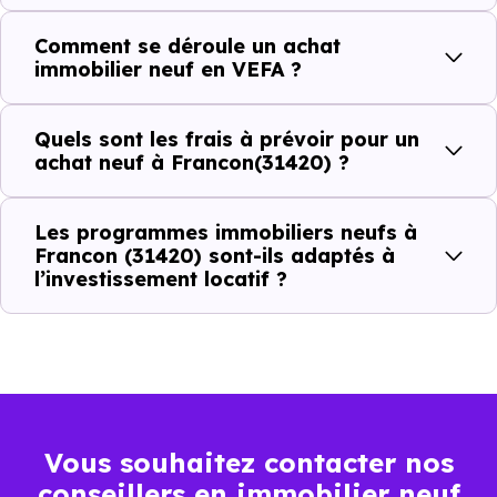
(31420) ?
Comment se déroule un achat
immobilier neuf en VEFA ?
C'est souvent la première question. Voici les repères de
prix à connaître pour un achat immobilier à Francon
Quels sont les frais à prévoir pour un
(31420) :
achat neuf à Francon(31420) ?
Les programmes immobiliers neufs à
Prix
Prix
Prix
Francon (31420) sont-ils adaptés à
l’investissement locatif ?
minimum
moyen
maximum
1 477 €
Appartement
1 155 € /m²
1 953 € /m²
/m²
2 021 €
Maison
848 € /m²
3 388 € /m²
Vous souhaitez contacter nos
/m²
conseillers en immobilier neuf