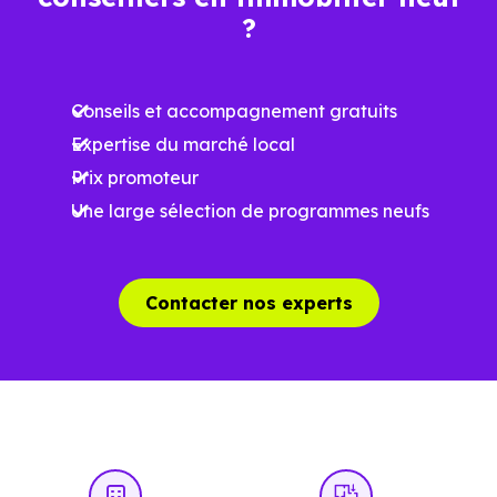
?
Ces prix varient selon la localisation dans la commune, la
surface, les prestations et le stade d'avancement du
Conseils et accompagnement gratuits
programme. Notre moteur de recherche vous permet
Expertise du marché local
d'explorer et de filtrer l'ensemble des programmes
Prix promoteur
disponibles à Francon (31420) selon votre budget.
Une large sélection de programmes neufs
Le parc résidentiel de Francon (31420) se compose de 0
% d'appartements et 100 % de maisons, dont 2.6 % de
résidences secondaires.
Contacter nos experts
Avec 88.9 % de propriétaires et
[[PourcentageLocataires] % de locataires, Francon
présente deux indicateurs complémentaires : un marché
de l'accession et un potentiel locatif à prendre en
compte, pour tout projet d'investissement ou d'achat de