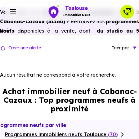
Toulouse
Vous avez un
projet d’achat immobilier neuf 
Immobilier Neuf
Cabanac-Cazaux (31160)
? Retrouvez nos
programmes
neufs
Voir +
disponibles à la vente, dont
du studio au 
Programmes neufs
pièces et plus,
à
prix promoteur
et
sans frais
Créer une alerte
Trier
par
d’agence
.
Habiter
Selon les
programmes immobiliers neufs disponible
à Cabanac-Cazaux (31160)
, vous pouvez auss
Aucun résultat ne correspond à votre recherche.
Investir
bénéficier des avantages du neuf :
PTZ, TVA réduite
Achat immobilier neuf à Cabanac-
dans certains cas, frais de notaire réduits, bonnes
Actualités
Cazaux : Top programmes neufs à
performances énergétiques, garanties constructeur, etc.
proximité
Ressources
rogrammes neufs par ville
Programmes immobiliers neufs Toulouse
Financer
(70)