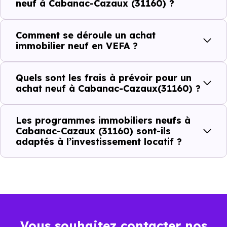
dans la commune.
neuf à Cabanac-Cazaux (31160) ?
Comment se déroule un achat
Combien coûte un logement à Cabanac-
immobilier neuf en VEFA ?
Cazaux (31160) ?
C'est souvent la première question. Voici les repères de
Quels sont les frais à prévoir pour un
achat neuf à Cabanac-Cazaux(31160) ?
prix à connaître pour un achat immobilier à Cabanac-
Cazaux (31160) :
Les programmes immobiliers neufs à
Cabanac-Cazaux (31160) sont-ils
adaptés à l’investissement locatif ?
Prix
Prix
Prix
minimum
moyen
maximum
2 657 €
Appartement
1 455 € /m²
4 074 € /m²
/m²
Vous souhaitez contacter nos