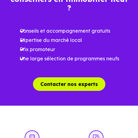
Ces prix varient selon la localisation dans la commune, la
?
surface, les prestations et le stade d'avancement du
programme. Notre moteur de recherche vous permet
Conseils et accompagnement gratuits
d'explorer et de filtrer l'ensemble des programmes
Expertise du marché local
disponibles à Bazus (31380) selon votre budget.
Prix promoteur
Le parc résidentiel de Bazus (31380) se compose de 3 %
Une large sélection de programmes neufs
d'appartements et 97 % de maisons, dont 3 % de
résidences secondaires.
Contacter nos experts
Avec 90.1 % de propriétaires et [[PourcentageLocataires]
% de locataires, Bazus présente deux indicateurs
complémentaires : un marché de l'accession et un
potentiel locatif à prendre en compte, pour tout projet
d'investissement ou d'achat de résidence principale..