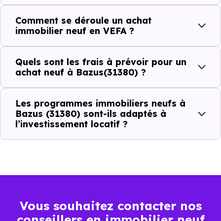
Comment se déroule un achat
C'est souvent la première question. Voici les repères de
immobilier neuf en VEFA ?
prix à connaître pour un achat immobilier à Bazus (31380)
:
Quels sont les frais à prévoir pour un
achat neuf à Bazus(31380) ?
Prix
Prix
Prix
Les programmes immobiliers neufs à
minimum
moyen
maximum
Bazus (31380) sont-ils adaptés à
l’investissement locatif ?
2 870 €
Appartement
2 261 € /m²
4 263 € /m²
/m²
2 795 €
Maison
1 117 € /m²
4 404 € /m²
/m²
Vous souhaitez contacter nos
conseillers en immobilier neuf