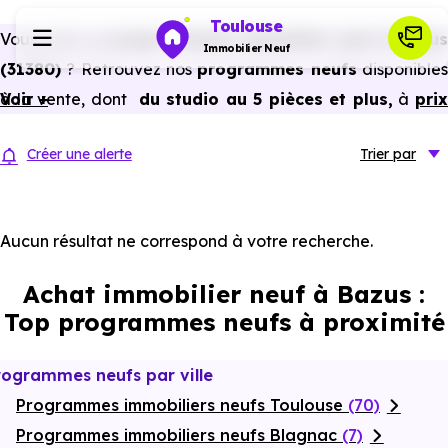
Toulouse
Vous avez un
projet d’achat immobilier neuf à Bazus
Immobilier Neuf
(31380)
? Retrouvez nos
programmes neufs
disponible
à la vente, dont
Voir +
du studio au 5 pièces et plus,
à
pri
Programmes neufs
promoteur
et
sans frais d’agence
.
Créer une alerte
Trier
par
Selon les
programmes immobiliers neufs disponible
Habiter
à Bazus (31380)
, vous pouvez aussi bénéficier de
avantages du neuf :
PTZ, TVA réduite
dans certains cas
Aucun résultat ne correspond à votre recherche.
Investir
frais de notaire réduits, bonnes performances
Achat immobilier neuf à Bazus :
énergétiques, garanties constructeur, etc.
Actualités
Top programmes neufs à proximité
Ressources
rogrammes neufs par ville
Programmes immobiliers neufs Toulouse
(70)
Financer
Programmes immobiliers neufs Blagnac
(7)