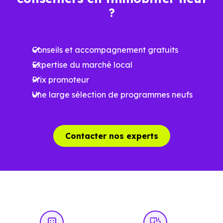
Ces prix varient selon la localisation dans la commune, la
?
surface, les prestations et le stade d'avancement du
programme. Notre moteur de recherche vous permet
Conseils et accompagnement gratuits
d'explorer et de filtrer l'ensemble des programmes
Expertise du marché local
disponibles à Bax (31310) selon votre budget.
Prix promoteur
Le parc résidentiel de Bax (31310) se compose de 6 %
Une large sélection de programmes neufs
d'appartements et 94 % de maisons, dont 8.6 % de
résidences secondaires.
Contacter nos experts
Avec 83.7 % de propriétaires et [[PourcentageLocataires]
% de locataires, Bax présente deux indicateurs
complémentaires : un marché de l'accession et un
potentiel locatif à prendre en compte, pour tout projet
d'investissement ou d'achat de résidence principale..