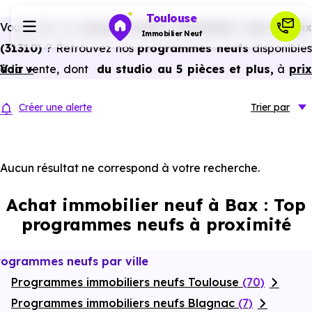
Toulouse
Vous avez un
projet d’achat immobilier neuf à Bax
Immobilier Neuf
(31310)
? Retrouvez nos
programmes neufs
disponibles
à la vente, dont
Voir +
du studio au 5 pièces et plus,
à
pri
Programmes neufs
promoteur
et
sans frais d’agence
.
Créer une alerte
Trier
par
Selon les
programmes immobiliers neufs disponible
Habiter
à Bax (31310)
, vous pouvez aussi bénéficier de
avantages du neuf :
PTZ, TVA réduite
dans certains cas
Aucun résultat ne correspond à votre recherche.
Investir
frais de notaire réduits, bonnes performances
Achat immobilier neuf à Bax : Top
énergétiques, garanties constructeur, etc.
Actualités
programmes neufs à proximité
Ressources
rogrammes neufs par ville
Programmes immobiliers neufs Toulouse
(70)
Financer
Programmes immobiliers neufs Blagnac
(7)