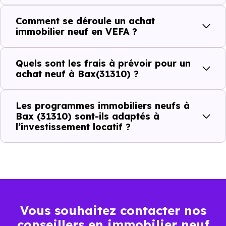
?
Comment se déroule un achat
immobilier neuf en VEFA ?
C'est souvent la première question. Voici les repères de
prix à connaître pour un achat immobilier à Bax (31310) :
Quels sont les frais à prévoir pour un
achat neuf à Bax(31310) ?
Prix
Prix
Prix
Les programmes immobiliers neufs à
minimum
moyen
maximum
Bax (31310) sont-ils adaptés à
l’investissement locatif ?
2 006 €
Appartement
1 348 € /m²
2 628 € /m²
/m²
2 052 €
Maison
822 € /m²
4 117 € /m²
/m²
Vous souhaitez contacter nos
conseillers en immobilier neuf