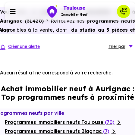
Toulouse
Vous avez un
projet d’achat immobilier neuf 
Immobilier Neuf
Aurignac (31420)
? Retrouvez nos
programmes neuf
disponibles à la vente, dont
Voir +
du studio au 5 pièces e
Programmes neufs
plus,
à
prix promoteur
et
sans frais d’agence
.
Créer une alerte
Trier
par
Selon les
programmes immobiliers neufs disponible
Habiter
à Aurignac (31420)
, vous pouvez aussi bénéficier des
avantages du neuf :
PTZ, TVA réduite
dans certains cas
Aucun résultat ne correspond à votre recherche.
Investir
frais de notaire réduits, bonnes performances
Achat immobilier neuf à Aurignac :
énergétiques, garanties constructeur, etc.
Actualités
Top programmes neufs à proximité
Ressources
rogrammes neufs par ville
Programmes immobiliers neufs Toulouse
(70)
Financer
Programmes immobiliers neufs Blagnac
(7)