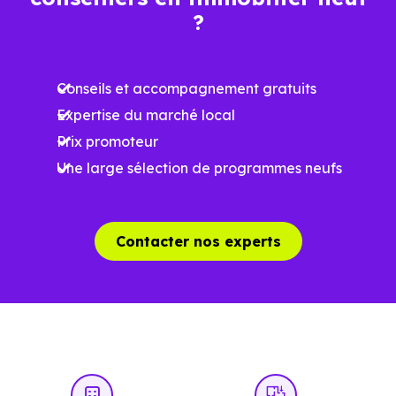
?
Ces prix varient selon la localisation dans la commune, la
surface, les prestations et le stade d'avancement du
Conseils et accompagnement gratuits
programme. Notre moteur de recherche vous permet
Expertise du marché local
d'explorer et de filtrer l'ensemble des programmes
Prix promoteur
disponibles à Aurignac (31420) selon votre budget.
Une large sélection de programmes neufs
Le parc résidentiel de Aurignac (31420) se compose de 25
% d'appartements et 75 % de maisons, dont 8.1 % de
résidences secondaires.
Contacter nos experts
Avec 53.9 % de propriétaires et [[PourcentageLocataires]
% de locataires, Aurignac présente deux indicateurs
complémentaires : un marché de l'accession et un
potentiel locatif à prendre en compte, pour tout projet
d'investissement ou d'achat de résidence principale..