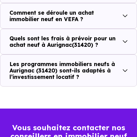
(31420) ?
Comment se déroule un achat
immobilier neuf en VEFA ?
C'est souvent la première question. Voici les repères de
prix à connaître pour un achat immobilier à Aurignac
Quels sont les frais à prévoir pour un
(31420) :
achat neuf à Aurignac(31420) ?
Les programmes immobiliers neufs à
Prix
Prix
Prix
Aurignac (31420) sont-ils adaptés à
l’investissement locatif ?
minimum
moyen
maximum
1 354 €
Appartement
1 030 € /m²
1 756 € /m²
/m²
1 791 €
Maison
717 € /m²
3 540 € /m²
Vous souhaitez contacter nos
/m²
conseillers en immobilier neuf