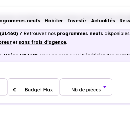
ammes immobiliers neufs Occitanie
Haute-Garonne (31)
rogrammes neufs
Habiter
Investir
Actualités
Res
 (31460)
? Retrouvez nos
programmes neufs
disponibles
oteur
et
sans frais d’agence
.
 Albiac (31460)
, vous pouvez aussi bénéficier des avan
notaire réduits, bonnes performances énergétiques, gara
€
Budget Max
Nb de pièces