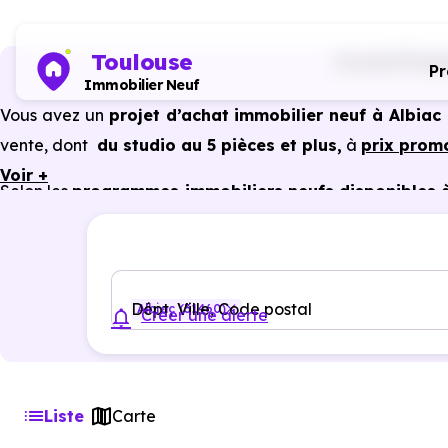
Toulouse
Accueil
Progr
P
Immobilier Neuf
Vous avez un
projet d’achat immobilier neuf à Albiac
vente, dont
du studio au 5 pièces et plus,
à
prix prom
Voir +
Selon les
programmes immobiliers neufs disponibles à
du neuf :
PTZ, TVA réduite
dans certains cas, frais de 
constructeur, etc.
Dépt, Ville, Code postal
Albiac (31460)
Créer une alerte
Liste
Carte