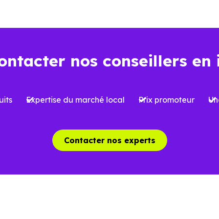
ns l’ancien
Dans le neuf
ontacter nos conseillers en 
Environ
2 à 3 %
, soi
iron
7 à 8 %
du prix d’achat
l’acquisition
its
Expertise du marché local
Prix promoteur
Un
 limitées selon le type de bien et le
Possibilité de bénéfi
et
réduite
, sous conditi
Contacter nos experts
able, avec parfois des travaux à
Logement conforme a
oir
des charges mieux ma
aîchissement, rénovation ou mises
Aucun gros travaux à 
 normes possibles