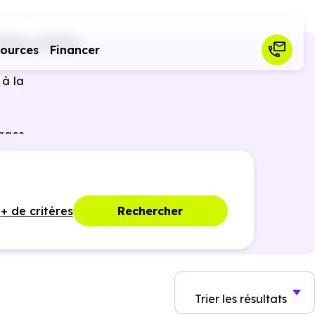
Albiac (31460)
sources
Financer
 à la
tages
nties
+ de critères
Rechercher
Trier
les résultats