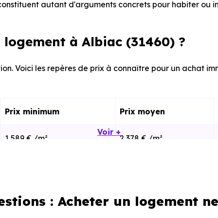
onstituent autant d'arguments concrets pour habiter ou i
logement à Albiac (31460) ?
on. Voici les repères de prix à connaître pour un achat imm
Prix minimum
Prix moyen
Voir +
1 589 € /m²
2 378 € /m²
1 113 € /m²
2 794 € /m²
estions : Acheter un logement ne
calisation dans la commune, la surface, les prestation
cherche vous permet d'explorer et de filtrer l'ensembl