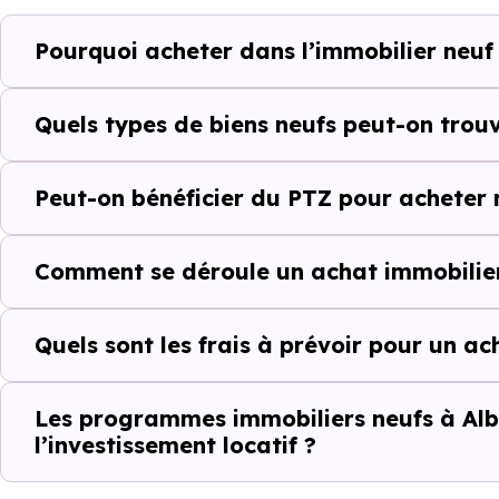
Albiac (31460) selon votre budg
Pourquoi acheter dans l’immobilier neuf 
Le parc résidentiel de Albiac
secondaires.
Quels types de biens neufs peut-on trouv
Avec 86 % de propriétaires
Peut-on bénéficier du PTZ pour acheter 
complémentaires : un march
d'investissement ou d'achat de 
Comment se déroule un achat immobilier
Acheter dans le n
Quels sont les frais à prévoir pour un ac
delà du prix au m
À première vue, le
prix au m² 
Les programmes immobiliers neufs à Albi
l’investissement locatif ?
ancien. Pourtant, ce chiffre se
il faut regarder l’ensemble de 