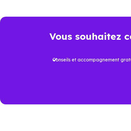
juridique et dépenses à venir.
Point de comparaison
Da
Vous souhaitez c
Frais de notaire
Env
Conseils et accompagnement gratu
Plus
Aides à l’achat
proj
Performance
Vari
énergétique
prév
Travaux à court
Rafr
terme
aux