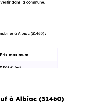
nvestir dans la commune.
obilier à Albiac (31460) :
Prix maximum
3 596 € /m²
4 973 € /m²
uf à Albiac (31460)
s et le stade d'avancement du
e des programmes disponibles à