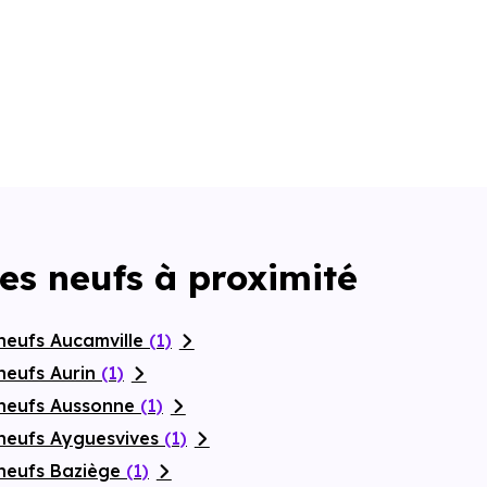
es neufs à proximité
neufs Aucamville
(1)
neufs Aurin
(1)
 neufs Aussonne
(1)
neufs Ayguesvives
(1)
neufs Baziège
(1)