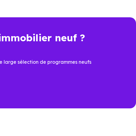
immobilier neuf ?
t une économie importante dès
e large sélection de programmes neufs
cier du
PTZ
et de la
TVA
ons
ux dernières normes, avec
îtrisées
prévoir à la livraison