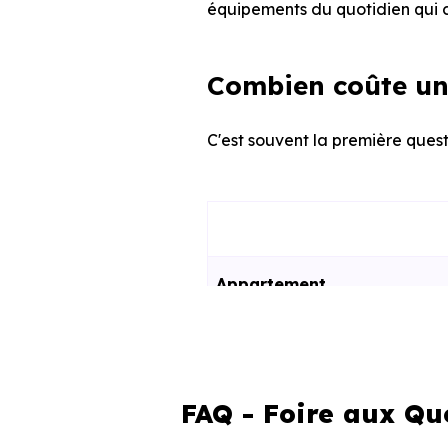
équipements du quotidien qui c
Combien coûte un 
C'est souvent la première questi
Appartement
Maison
FAQ - Foire aux Qu
Ces prix varient selon la lo
programme. Notre moteur de re