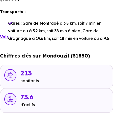
Transports :
Gares :
Gare de Montrabé
à 3.8 km, soit 7 min en
voiture ou à 3.2 km, soit 38 min à pied
,
Gare de
Voir +
Gragnague
à 19.6 km, soit 18 min en voiture ou à 9.6
km, soit 1h 55 min à pied
,
Gare de Toulouse Matabiau
à 11.9 km, soit 18 min en voiture ou à 9.6 km, soit 1h 55
Chiffres clés sur Mondouzil (31850)
min à pied
.
Bus :
Ligne 101 : Église de Mondouzil
à 545 m, soit 1
213
min en voiture ou à 617 m, soit 7 min à pied
,
Ligne 101
habitants
: Mondouzil Za les Landes
à 1.2 km, soit 2 min en
voiture ou à 1.2 km, soit 15 min à pied
.
73.6
Tramway :
Ligne 1 - Ligne 2 : Palais de Justice
à 14.6
d'actifs
km, soit 21 min en voiture ou à 11.8 km, soit 2h 22 min à