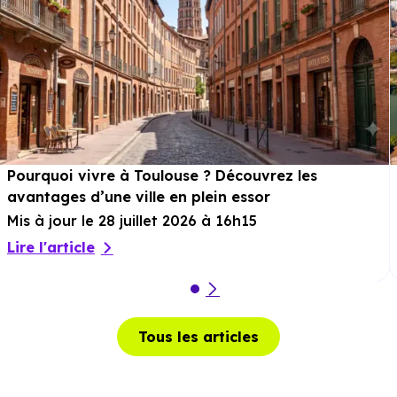
soit 5 min en voiture ou à 2.8 km, soit 34 min à pied
.
Sport :
Association Loisir Equestre en Région
Toulousaine
à 1.3 km, soit 2 min en voiture ou à 1.3 km,
soit 16 min à pied
.
Cinéma :
Le Lumiere
à 7.6 km, soit 11 min en voiture ou
à 6.3 km, soit 1h 16 min à pied
.
Pourquoi vivre à Toulouse ? Découvrez les
avantages d’une ville en plein essor
Théâtre :
Le Grenier Théâtre
à 9.2 km, soit 14 min en
Mis à jour le 28 juillet 2026 à 16h15
voiture ou à 7.7 km, soit 1h 31 min à pied
.
Lire l'article
Musée :
Galerie 21 -Balma
à 8.5 km, soit 14 min en
voiture ou à 7.1 km, soit 1h 25 min à pied
.
Restaurant :
Metsaveurs
à 1.4 km, soit 3 min en voiture
Tous les articles
ou à 1.5 km, soit 18 min à pied
.