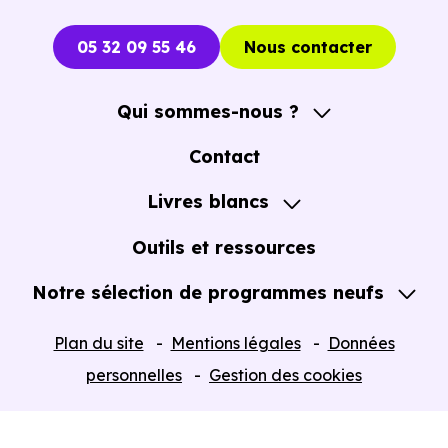
05 32 09 55 46
Nous contacter
Qui sommes-nous ?
A propos
Contact
Notre Accompagnement
Livres blancs
Notre Expertise
Guide de l'Achat immobilier neuf en VEFA
Outils et ressources
Notre sélection de programmes neufs
Tous nos Programmes neufs
Plan du site
Mentions légales
Données
Programmes neufs Dispositif Jeanbrun
personnelles
Gestion des cookies