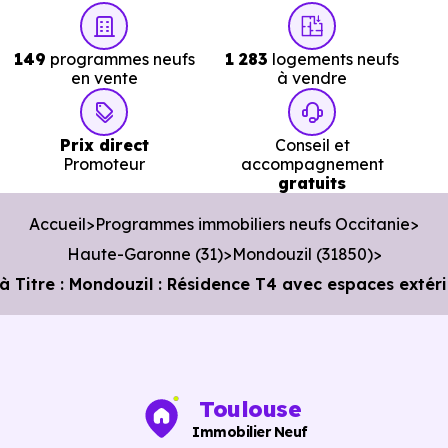
Services :
149
programmes neufs
1 283
logements neufs
en vente
à vendre
Police :
Gendarmerie - Brigade de l'Union
à 8.9 km
soit 13 min en voiture ou à 7.5 km, soit 1h 30 min à pied
.
Prix direct
Conseil et
Poste :
La Poste Montrabe
à 3.9 km, soit 7 min e
Promoteur
accompagnement
voiture ou à 3.2 km, soit 38 min à pied
.
gratuits
Bibliothèque :
Médiathèque Municipale de Mondouzi
Accueil
Programmes immobiliers neufs Occitanie
à 335 m, soit 1 min en voiture ou à 407 m, soit 5 min à
Haute-Garonne (31)
Mondouzil (31850)
pied
.
itre : Mondouzil : Résidence T4 avec espaces extéri
Toulouse
Immobilier Neuf