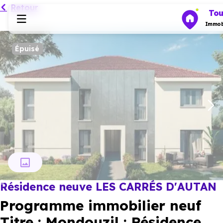
Retour
Tou
Immobi
Épuisé
Programmes neufs
Ce programme vous intéresse
Habiter
Nous contacter
Investir
Actualités
Résidence neuve LES CARRÉS D'AUTAN
Ressources
Programme immobilier neuf
Financer
Titre : Mondouzil : Résidence