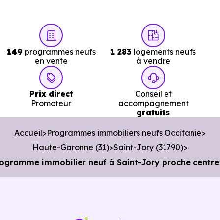
km, soit 3 min en voiture ou à 1.3 km, soit 15 min à pied
.
Poste :
Agence Postale Lespinasse
à 4.3 km, soit 6 min
en voiture ou à 3.4 km, soit 40 min à pied
.
149
programmes neufs
1 283
logements neufs
en vente
à vendre
Bibliothèque :
Mediatheque Municipale
à 5.5 km, soi
8 min en voiture ou à 4.1 km, soit 49 min à pied
.
Prix direct
Conseil et
Promoteur
accompagnement
gratuits
Accueil
Programmes immobiliers neufs Occitanie
Haute-Garonne (31)
Saint-Jory (31790)
Programme immobilier neuf à Saint-Jory proche centre