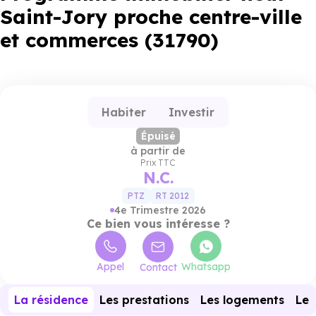
Saint-Jory proche centre-ville
et commerces (31790)
Habiter
Investir
Épuisé
à partir de
Prix TTC
N.C.
PTZ
RT 2012
4e Trimestre 2026
Ce bien vous intéresse ?
Appel
Whatsapp
Contact
La résidence
Les prestations
Les logements
Le 