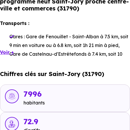
programme neuf Saint-Jory proche centre-
ville et commerces (31790)
Transports :
Gares :
Gare de Fenouillet - Saint-Alban
à 7.5 km, soit
9 min en voiture ou à 6.8 km, soit 1h 21 min à pied
,
Voir +
Gare de Castelnau-d'Estrétefonds
à 7.4 km, soit 10
min en voiture ou à 7.2 km, soit 1h 26 min à pied
,
Gare
de Saint-Jory
à 934 m, soit 2 min en voiture ou à 1.1
Chiffres clés sur Saint-Jory (31790)
km, soit 13 min à pied
.
Bus :
Meunier
à 48 m, soit 0 min en voiture ou à 48 m,
7996
soit 1 min à pied
,
Ladoux
à 528 m, soit 1 min en
habitants
voiture ou à 528 m, soit 6 min à pied
.
Tramway :
72.9
Ligne 1 : Aéroconstellation
à 11.5 km, soit
14 min en voiture ou à 10.6 km, soit 2h 06 min à pied
,