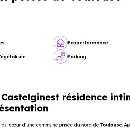
es
Ecoperformance
Végétalisée
Parking
astelginest résidence inti
résentation
e
au cœur d’une commune prisée du nord de
Toulouse
. A