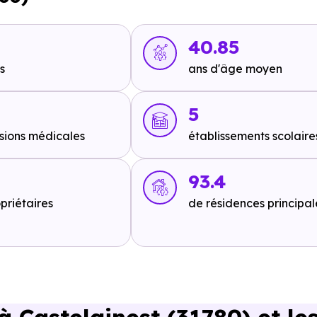
5 min en voiture ou à 11.7 km, soit 2h 20 min à pied
,
Ligne 1 
 km, soit 2h 25 min à pied
,
Ligne 1 : Andromède-Lycée
à 14
40.85
s
ans d'âge moyen
5
sions médicales
établissements scolaire
oiture ou à 6.3 km, soit 1h 15 min à pied
,
A620 - Sortie A62
à
d
.
93.4
priétaires
de résidences principal
km, soit 18 min à pied
.