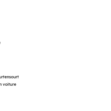
f
rtensourt
en voiture
ed
,
Ligne 60