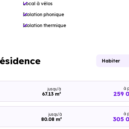
Local à vélos
Isolation phonique
Isolation thermique
résidence
Habiter
à p
jusqu'à
259 
67.13 m²
à p
jusqu'à
305 
80.08 m²