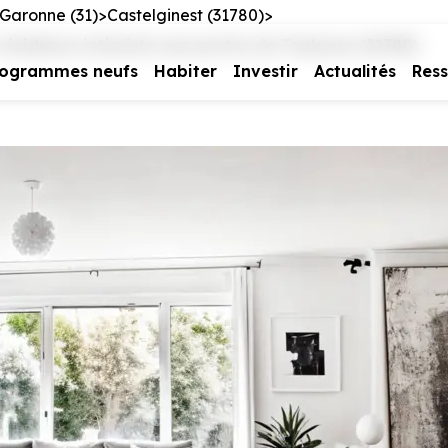
Garonne (31)
Castelginest (31780)
ésidence intimiste aux portes de Toulouse (31780)
rogrammes neufs
Habiter
Investir
Actualités
Res