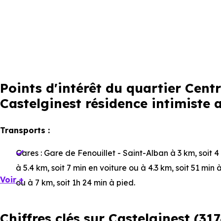
Points d'intérêt du quartier Cen
Castelginest résidence intimiste 
Transports :
Gares :
Gare de Fenouillet - Saint-Alban
à 3 km, soit 4
à 5.4 km, soit 7 min en voiture ou à 4.3 km, soit 51 min 
Voir +
ou à 7 km, soit 1h 24 min à pied
.
Bus :
Ligne 113 - Ligne 352 - Ligne 60 - Ligne 69 : Pont 
Chiffres clés sur Castelginest (31
- Ligne 113 : Mairie Castelginest
à 158 m, soit 0 min en