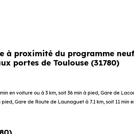
tre à proximité du programme neu
aux portes de Toulouse (31780)
 min en voiture ou à 3 km, soit 36 min à pied
,
Gare de Lacou
à pied
,
Gare de Route de Launaguet
à 7.1 km, soit 11 min 
Vieil
à 96 m, soit 0 min en voiture ou à 96 m, soit 1 min à pi
780)
 voiture ou à 138 m, soit 2 min à pied
.