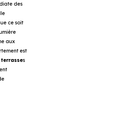
iate des
lle
ue ce soit
lumière
me aux
rtement est
t
terrasse
s
ent
de