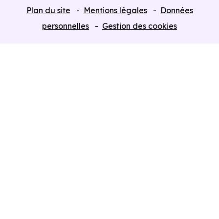
Tous nos Programmes neufs
Plan du site
Mentions légales
Données
Programmes neufs Dispositif Jeanbrun
personnelles
Gestion des cookies
Retour