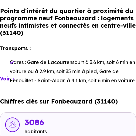
Points d'intérêt du quartier à proximité du
programme neuf Fonbeauzard : logements
neufs intimistes et connectés en centre-ville
(31140)
Transports :
Gares :
Gare de Lacourtensourt
à 3.6 km, soit 6 min en
voiture ou à 2.9 km, soit 35 min à pied
,
Gare de
Voir +
Fenouillet - Saint-Alban
à 4.1 km, soit 6 min en voiture
ou à 3.1 km, soit 38 min à pied
,
Gare de Route de
Launaguet
à 4.7 km, soit 9 min en voiture ou à 4.7 km,
Chiffres clés sur Fonbeauzard (31140)
soit 56 min à pied
.
Bus :
Ligne 352 : Payen
à 446 m, soit 1 min en voiture
3086
ou à 446 m, soit 5 min à pied
,
Ligne 169 - Ligne 29 -
habitants