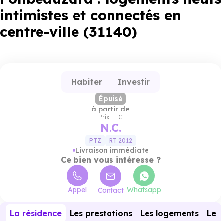
intimistes et connectés en
centre-ville (31140)
Habiter
Investir
Épuisé
à partir de
Prix TTC
N.C.
PTZ
RT 2012
Livraison immédiate
Ce bien vous intéresse ?
Appel
Whatsapp
Contact
La résidence
Les prestations
Les logements
Le 