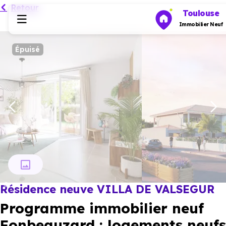
Retour
Toulouse
Immobilier Neuf
Épuisé
Programmes neufs
Habiter
Investir
Actualités
Résidence neuve VILLA DE VALSEGUR
Ressources
Programme immobilier neuf
Financer
Fonbeauzard : logements neufs