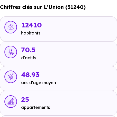
7.5 km, soit 11 min en voiture ou à 7.1 km, soit 1h 25 min
Chiffres clés sur L'Union (31240)
à pied
.
Bus :
Ligne 355 - Ligne 43 - Ligne 73 - Ligne 76 : Grive
12410
à 107 m, soit 0 min en voiture ou à 107 m, soit 1 min à
habitants
pied
,
L'Union Malbou
à 688 m, soit 1 min en voiture ou
à 345 m, soit 4 min à pied
.
70.5
Tramway :
Ligne 1 : Guyenne - Berry
à 13.4 km, soit 15
d'actifs
min en voiture ou à 11.4 km, soit 2h 16 min à pied
,
Ligne 1 : Place du Relais
à 13.9 km, soit 16 min en
48.93
voiture ou à 12 km, soit 2h 24 min à pied
,
Ligne 1 :
ans d'âge moyen
Pasteur-Mairie de Blagnac
à 13.7 km, soit 17 min en
voiture ou à 11.8 km, soit 2h 21 min à pied
.
25
Métro :
non disponible
.
appartements
RER :
non disponible
.