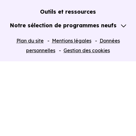
Notre Expertise
Guide de l'Achat immobilier neuf en VEFA
Outils et ressources
Notre sélection de programmes neufs
Tous nos Programmes neufs
Plan du site
Mentions légales
Données
Programmes neufs Dispositif Jeanbrun
personnelles
Gestion des cookies
Retour