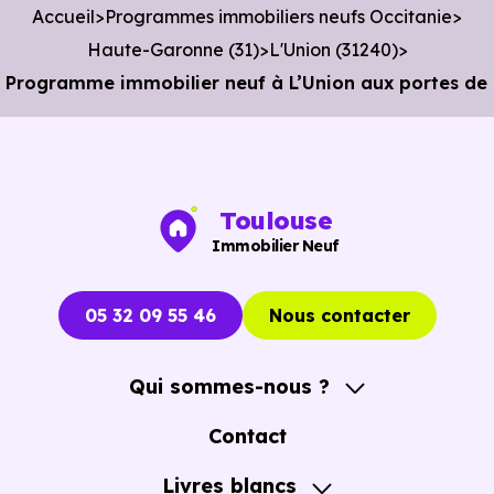
Accueil
Programmes immobiliers neufs Occitanie
voiture ou à 2 km, soit 24 min à pied
.
Haute-Garonne (31)
L'Union (31240)
Bibliothèque :
Médiathèque-Ludothèque
à 2 km, soit
Programme immobilier neuf à L’Union aux portes de 
3 min en voiture ou à 1.9 km, soit 23 min à pied
.
Toulouse
Immobilier Neuf
05 32 09 55 46
Nous contacter
Qui sommes-nous ?
A propos
Contact
Notre Accompagnement
Livres blancs