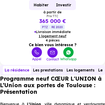
Habiter
Investir
à partir de
Prix TTC
365 000 €
PTZ
RE 2020
Livraison immédiate
1 logement neuf
4 pièces
Ce bien vous intéresse ?
Appel
Whatsapp
Contact
La résidence
Les prestations
Les logements
Le 
Programme neuf CŒUR L'UNION à
L’Union aux portes de Toulouse :
Présentation
Bienvenue à
L’Union
, ville dynamique et verdoyant