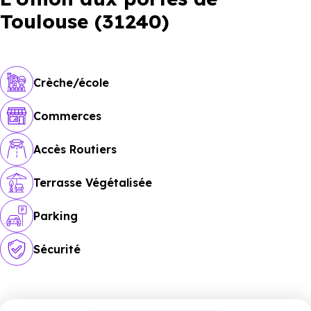
Toulouse (31240)
Crèche/école
Commerces
Accès Routiers
Terrasse Végétalisée
Parking
Sécurité