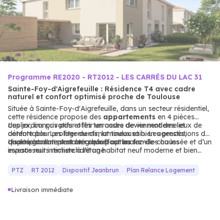
Programme RE2020 - RT2012 - LES CARRÉS DU LAC 31
Sainte-Foy-d'Aigrefeuille : Résidence T4 avec cadre
naturel et confort optimisé proche de Toulouse
Située à Sainte-Foy-d'Aigrefeuille, dans un secteur résidentiel,
cette résidence propose des
appartements
en 4 pièces
duplex, conçus pour offrir un cadre de vie moderne et
Les jardins privatifs et les terrasses deviennent des lieux de
confortable. Les logements, lumineux et bien agencés,
détente pour profiter du climat toulousain. Les prestations de
disposent d’un plancher chauffant au rez-de-chaussée et d’un
qualité garantissent un confort optimal.
Un emplacement stratégique pour les familles ou les
espace nuit intimiste à l’étage.
investisseurs recherchant un habitat neuf moderne et bien
desservi.
PTZ
RT 2012
Dispositif Jeanbrun
Plan Relance Logement
Livraison immédiate