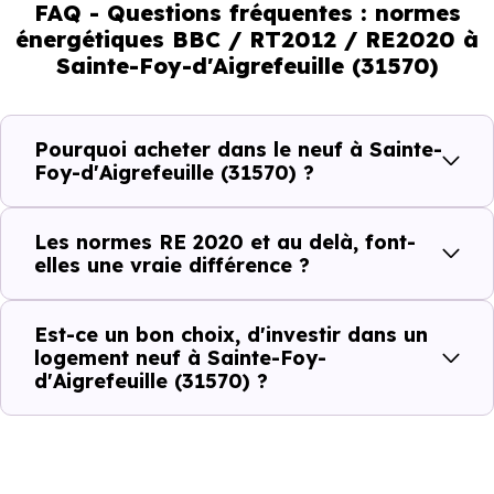
immobilier, en valorisant les biens les plus performants.
FAQ - Questions fréquentes : normes
énergétiques BBC / RT2012 / RE2020 à
En résumé :
Sainte-Foy-d'Aigrefeuille (31570)
Normes énergétiques de
Avantages au quotidien
Pourquoi acheter dans le neuf à Sainte-
l’immobilier neuf
Foy-d'Aigrefeuille (31570) ?
Isolations thermiques
Les normes RE 2020 et au delà, font-
et phoniques
elles une vraie différence ?
Confort en toute
saison
Est-ce un bon choix, d'investir dans un
logement neuf à Sainte-Foy-
Économies
d'Aigrefeuille (31570) ?
mensuelles sur les
BBC, RT2012, RE2020
factures
Plus grande