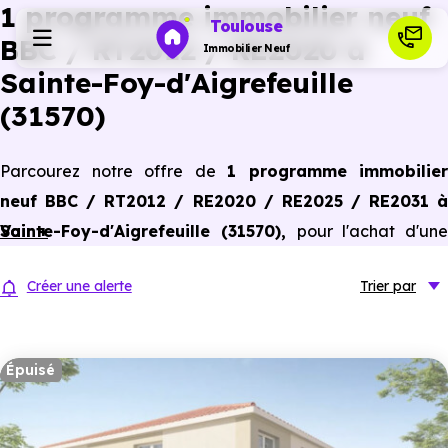
1 programme immobilier neuf
Toulouse
BBC / RT2012 / RE2020 à
Immobilier Neuf
Sainte-Foy-d'Aigrefeuille
(31570)
Programmes neufs
Parcourez notre offre de
1 programme immobilier
Habiter
neuf BBC / RT2012 / RE2020 / RE2025 / RE2031 à
Sainte-Foy-d'Aigrefeuille (31570)
Voir +
,
pour l'achat d'une
Investir
résidence principale ou un investissement locatif,
Créer une alerte
Trier
par
conforme aux dernières normes de performances
Actualités
énergétiques, pour un gain d'économies dans le neuf.
Épuisé
Ressources
Financer