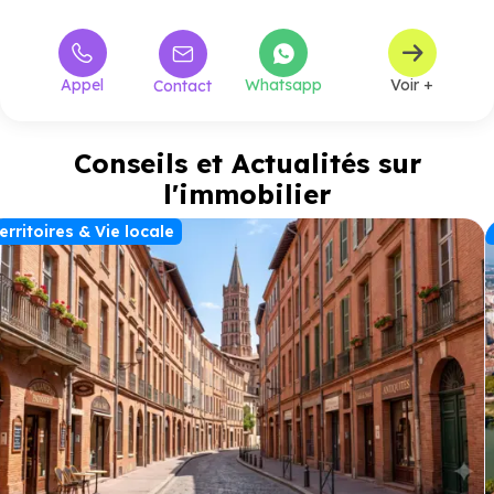
Appel
Whatsapp
Voir +
Contact
Conseils et Actualités sur
l'immobilier
erritoires & Vie locale