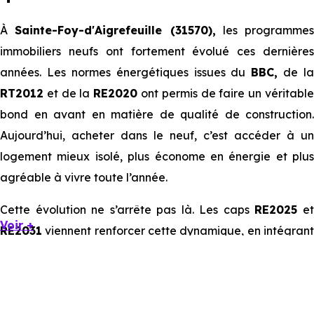
À
Sainte-Foy-d'Aigrefeuille (31570),
les programmes
immobiliers neufs ont fortement évolué ces dernières
années. Les normes énergétiques issues du
BBC,
de la
RT2012
et de la
RE2020
ont permis de faire un véritabl
bond en avant en matière de qualité de construction.
Aujourd’hui, acheter dans le neuf, c’est accéder à un
logement mieux isolé, plus économe en énergie et plus
agréable à vivre toute l’année.
Cette évolution ne s’arrête pas là. Les caps
RE2025
e
Voir +
RE2031
viennent renforcer cette dynamique, en intégrant
des exigences encore plus poussées sur l’impact
environnemental et le confort thermique. À terme, ces
normes vont continuer à transformer le marché