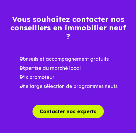
luminosité
Espaces ouverts
Vous souhaitez contacter nos
…
conseillers en immobilier neuf
?
Meilleures exigences
à la construction
Conseils et accompagnement gratuits
Performances
Expertise du marché local
énergétiques
Prix promoteur
améliorées
RE2025 et RE2031
Une large sélection de programmes neufs
Impact
environnemental
réduit
Contacter nos experts
…