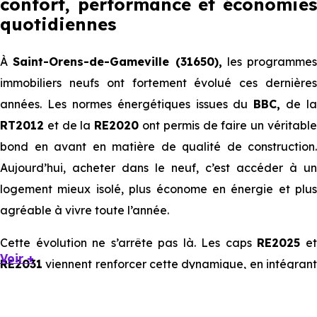
confort, performance et économies
quotidiennes
À
Saint-Orens-de-Gameville (31650),
les programmes
immobiliers neufs ont fortement évolué ces dernières
années. Les normes énergétiques issues du
BBC,
de la
RT2012
et de la
RE2020
ont permis de faire un véritabl
bond en avant en matière de qualité de construction.
Aujourd’hui, acheter dans le neuf, c’est accéder à un
logement mieux isolé, plus économe en énergie et plus
agréable à vivre toute l’année.
Cette évolution ne s’arrête pas là. Les caps
RE2025
e
Voir +
RE2031
viennent renforcer cette dynamique, en intégrant
des exigences encore plus poussées sur l’impact
environnemental et le confort thermique. À terme, ces