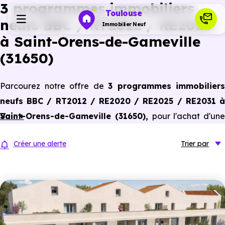
3 programmes immobiliers
Toulouse
neufs BBC / RT2012 / RE2020
Immobilier Neuf
à Saint-Orens-de-Gameville
(31650)
Programmes neufs
Parcourez notre offre de
3 programmes immobiliers
Habiter
neufs BBC / RT2012 / RE2020 / RE2025 / RE2031 à
Saint-Orens-de-Gameville (31650)
Voir +
,
pour l'achat d'une
Investir
résidence principale ou un investissement locatif,
Créer une alerte
Trier
par
conforme aux dernières normes de performances
Actualités
énergétiques, pour un gain d'économies dans le neuf.
Ressources
Financer