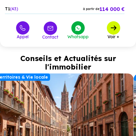
114 000 €
T1
43
à partir de
Appel
Whatsapp
Voir +
Contact
Conseils et Actualités sur
l'immobilier
erritoires & Vie locale