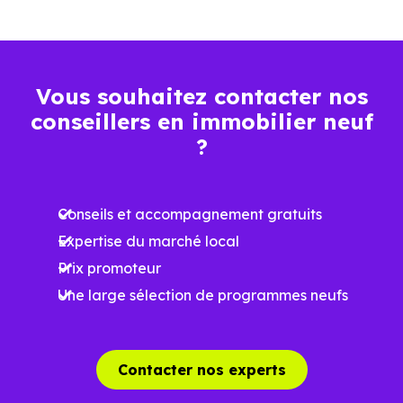
Plus grande
luminosité
Espaces ouverts
Vous souhaitez contacter nos
…
conseillers en immobilier neuf
?
Meilleures exigences
à la construction
Conseils et accompagnement gratuits
Performances
Expertise du marché local
énergétiques
Prix promoteur
améliorées
RE2025 et RE2031
Une large sélection de programmes neufs
Impact
environnemental
réduit
Contacter nos experts
…