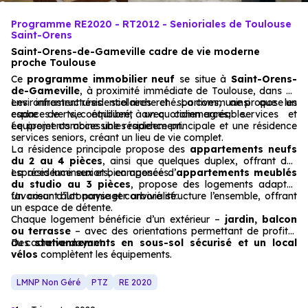
Programme RE2020 - RT2012 - Senioriales de Toulouse
Saint-Orens
Saint-Orens-de-Gameville cadre de vie moderne
proche Toulouse
Ce
programme immobilier neuf
se situe à
Saint-Orens-
de-Gameville
, à proximité immédiate de Toulouse, dans un
environnement résidentiel recherché. La commune propose un
Les infrastructures scolaires et sportives, ainsi que les
cadre de vie équilibré, avec commerces, services et
espaces verts, contribuent à un quotidien agréable.
équipements accessibles rapidement.
Le projet combine une résidence principale et une résidence
services seniors, créant un lieu de vie complet.
La résidence principale propose des
appartements neufs
du 2 au 4 pièces
, ainsi que quelques duplex, offrant des
espaces lumineux et bien agencés.
La résidence seniors, composée d’
appartements meublés
du studio au 3 pièces
, propose des logements adaptés
favorisant autonomie et convivialité.
Un cœur d’îlot paysager arboré structure l’ensemble, offrant
un espace de détente.
Chaque logement bénéficie d’un extérieur –
jardin, balcon
ou terrasse
– avec des orientations permettant de profiter
du cadre verdoyant.
Des
stationnements en sous-sol sécurisé et un local
vélos
complètent les équipements.
LMNP Non Géré
PTZ
RE 2020