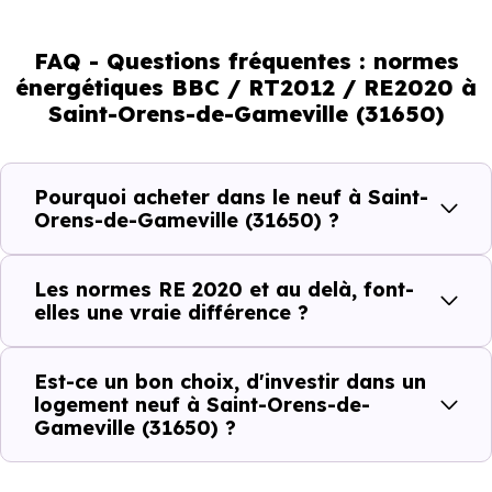
normes vont continuer à transformer le marché
immobilier, en valorisant les biens les plus performants.
FAQ - Questions fréquentes : normes
énergétiques BBC / RT2012 / RE2020 à
En résumé :
Saint-Orens-de-Gameville (31650)
Normes énergétiques de
Avantages au quotidien
Pourquoi acheter dans le neuf à Saint-
l’immobilier neuf
Orens-de-Gameville (31650) ?
Isolations thermiques
Les normes RE 2020 et au delà, font-
et phoniques
elles une vraie différence ?
Confort en toute
saison
Est-ce un bon choix, d'investir dans un
logement neuf à Saint-Orens-de-
Économies
Gameville (31650) ?
mensuelles sur les
BBC, RT2012, RE2020
factures