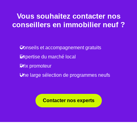
la construction
Vous souhaitez contacter nos
Performances
conseillers en immobilier neuf ?
énergétiques
RE2025 et RE2031
améliorées
Impact environnemental
Conseils et accompagnement gratuits
réduit
Expertise du marché local
…
Prix promoteur
Une large sélection de programmes neufs
Un projet immobilier qui se construit aussi à
l’échelle locale
Contacter nos experts
Acheter un bien immobilier à
Rouffiac-Tolosan (31180)
ne se
résume pas à choisir un programme. C’est aussi comprendre
les quartiers, les dynamiques locales et les opportunités du