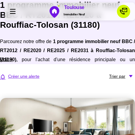
1 programme immobilier neuf
Toulouse
BBC / RT2012 / RE2020 à
Immobilier Neuf
Rouffiac-Tolosan (31180)
Programmes neufs
Parcourez notre offre de
1 programme immobilier neuf BBC 
RT2012 / RE2020 / RE2025 / RE2031 à Rouffiac-Tolosan
Habiter
(31180)
Voir +
,
pour l'achat d'une résidence principale ou u
investissement locatif, conforme aux dernières normes de
Investir
Créer une alerte
Trier
par
performances énergétiques, pour un gain d'économies dans le
neuf.
Actualités
Ressources
Financer