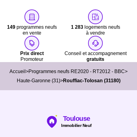
marché. Tous les logements neufs ne se valent pas, et les
différences entre les programmes peuvent être significatives,
notamment en matière de performance et de conception.
149
programmes neufs
1 283
logements neufs
en vente
à vendre
C’est pour cela que l’accompagnement local est essentiel.
Nos
conseillers Immobilier Neuf Toulouse
connaissent
Rouffiac
Prix direct
Conseil et accompagnement
Tolosan (31180)
et ses spécificités. Ils vous aident à décrypte
Promoteur
gratuits
les projets, à comparer les programmes et à identifier les biens
Accueil
Programmes neufs RE2020 - RT2012 - BBC
qui correspondent réellement à votre projet, qu’il s’agisse d’une
Haute-Garonne (31)
Rouffiac-Tolosan (31180)
résidence principale ou d’un investissement.
Un choix pertinent aujourd’hui… et demain
Toulouse
Dans un marché immobilier où la performance énergétique
Immobilier Neuf
devient un critère de plus en plus déterminant, acheter un