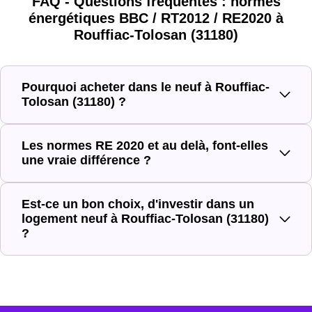
FAQ - Questions fréquentes : normes
énergétiques BBC / RT2012 / RE2020 à
Normes énergétiques de
Rouffiac-Tolosan (31180)
Avantages au quotidien
l’immobilier neuf
Isolations thermiques et
Pourquoi acheter dans le neuf à Rouffiac-
Tolosan (31180) ?
phoniques
Confort en toute saison
Les normes RE 2020 et au delà, font-elles
une vraie différence ?
Économies mensuelles
BBC, RT2012, RE2020
sur les factures
Est-ce un bon choix, d'investir dans un
Plus grande luminosité
logement neuf à Rouffiac-Tolosan (31180)
?
Espaces ouverts
…
Meilleures exigences à