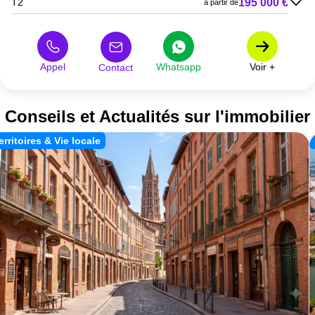
195 000 €
T2
à partir de
309 000 €
T3
à partir de
325 000 €
Maison
à partir de
Appel
Whatsapp
Voir +
Contact
Conseils et Actualités sur l'immobilier
erritoires & Vie locale