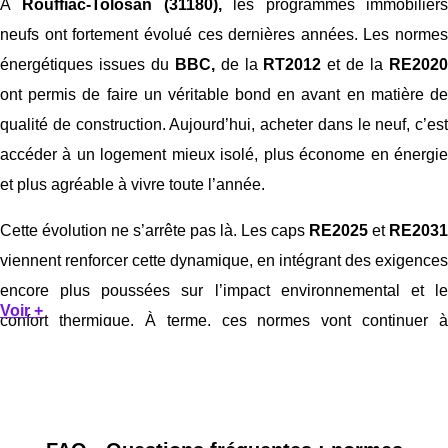
À
Rouffiac-Tolosan (31180),
les programmes immobilier
neufs ont fortement évolué ces dernières années. Les normes
énergétiques issues du
BBC,
de la
RT2012
et de la
RE202
ont permis de faire un véritable bond en avant en matière de
qualité de construction. Aujourd’hui, acheter dans le neuf, c’est
accéder à un logement mieux isolé, plus économe en énergie
et plus agréable à vivre toute l’année.
Cette évolution ne s’arrête pas là. Les caps
RE2025
et
RE2031
viennent renforcer cette dynamique, en intégrant des exigences
encore plus poussées sur l’impact environnemental et le
Voir +
confort thermique. À terme, ces normes vont continuer à
transformer le marché immobilier, en valorisant les biens les
plus performants.
En résumé :