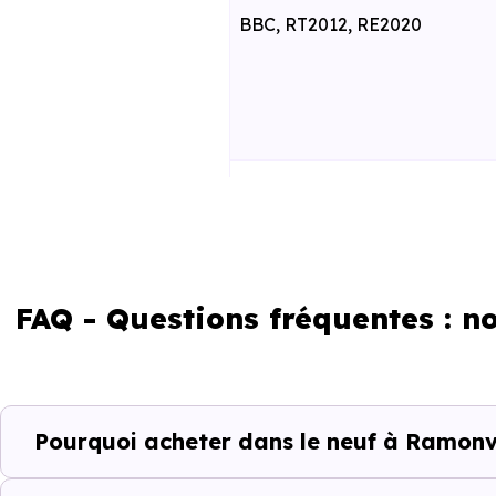
BBC, RT2012, RE2020
RE2025 et RE2031
FAQ - Questions fréquentes : 
Un projet immobili
Pourquoi acheter dans le neuf à Ramonvi
Acheter un bien immobilier à