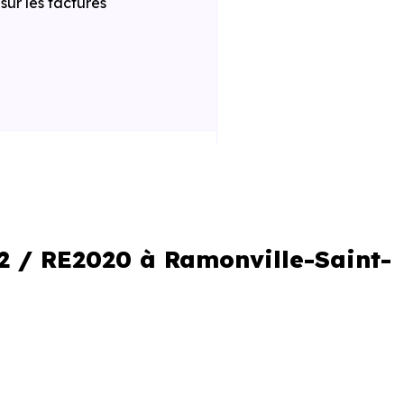
ur les factures
 la construction
iques améliorées
al réduit
2 / RE2020 à Ramonville-Saint-
le locale
sir un programme. C’est aussi