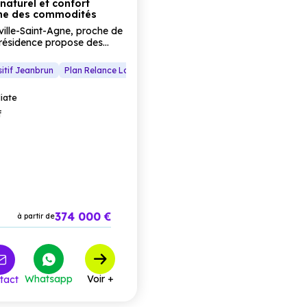
naturel et confort
he des commodités
ille-Saint-Agne, proche de
 résidence propose des
et
maisons
du
T2
au
T5
,
rir un cadre de vie moderne
itif Jeanbrun
Plan Relance Logement
Les façades boisées et les
asses, jardins privatifs)
iate
ble harmonieux, idéal pour
les investisseurs recherchant
f
alliant
qualité de vie
et
ervices.
374 000 €
à partir de
Whatsapp
Voir +
tact