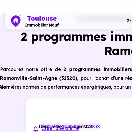
Toulouse
Accueil
Programmes neu
P
Immobilier Neuf
2 programmes imm
Ramo
Parcourez notre offre de
2 programmes immobilier
Ramonville-Saint-Agne (31520)
,
pour l'achat d'une ré
dernières normes de performances énergétiques, pour un 
Voir +
Dépt, Ville, Code postal
Ramonville-Saint-Agne (31520)
Créer une alerte