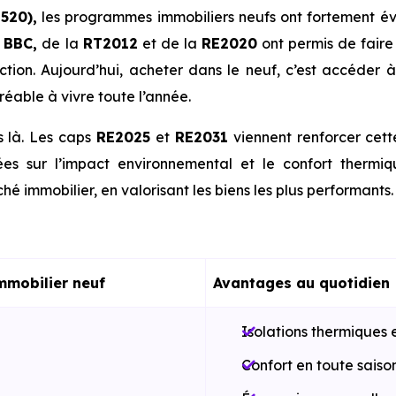
520),
les programmes immobiliers neufs ont fortement év
u
BBC,
de la
RT2012
et de la
RE2020
ont permis de faire
tion. Aujourd’hui, acheter dans le neuf, c’est accéder 
éable à vivre toute l’année.
s là. Les caps
RE2025
et
RE2031
viennent renforcer cet
es sur l’impact environnemental et le confort thermi
hé immobilier, en valorisant les biens les plus performants.
mmobilier neuf
Avantages au quotidien
Isolations thermiques 
Confort en toute saiso