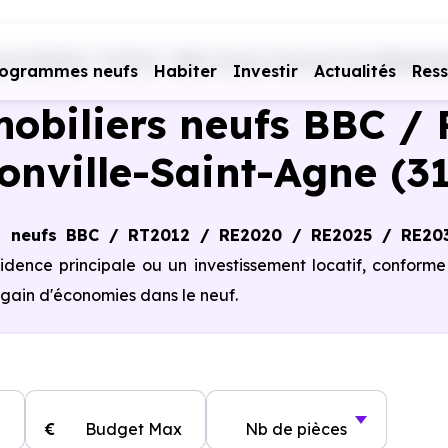
fs RE2020 - RT2012 - BBC
Haute-Garonne (31)
Ramonvi
rogrammes neufs
Habiter
Investir
Actualités
Res
obiliers neufs BBC / 
nville-Saint-Agne (3
s neufs BBC / RT2012 / RE2020 / RE2025 / RE20
sidence principale ou un investissement locatif, conform
gain d'économies dans le neuf.
€
Budget Max
Nb de pièces