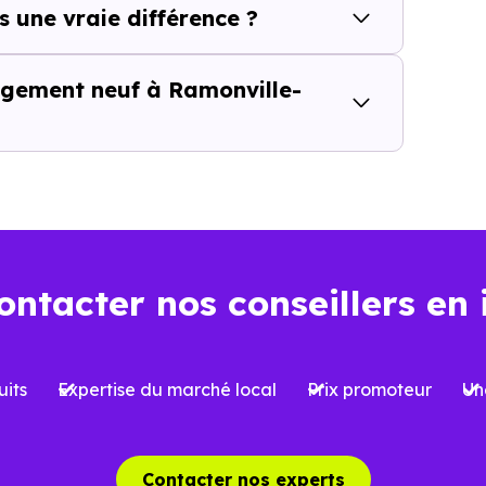
dynamiques locales et les opportunités du marché. Tous l
s une vraie différence ?
 les programmes peuvent être significatives, notamment e
logement neuf à Ramonville-
gnement local est essentiel.
Nos conseillers Immobili
20)
et ses spécificités. Ils vous aident à décrypter les pr
orrespondent réellement à votre projet, qu’il s’agisse d’
ontacter nos conseillers en 
t aujourd’hui… et demain
la performance énergétique devient un critère de plus e
its
Expertise du marché local
Prix promoteur
Un
E2020,
et anticipant les évolutions futures, constitue un 
énéficier d’un meilleur confort au quotidien, mais aussi
Contacter nos experts
-Saint-Agne (31520),
où l’attractivité peut varier selo