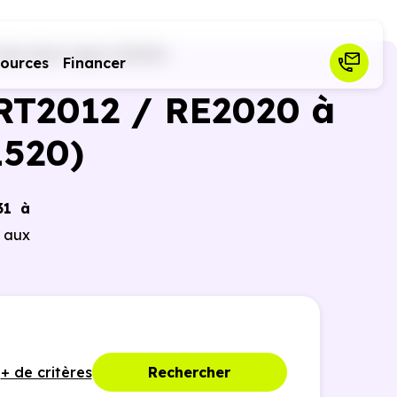
lle-Saint-Agne (31520)
sources
Financer
RT2012 / RE2020 à
1520)
31 à
e aux
+ de critères
Rechercher