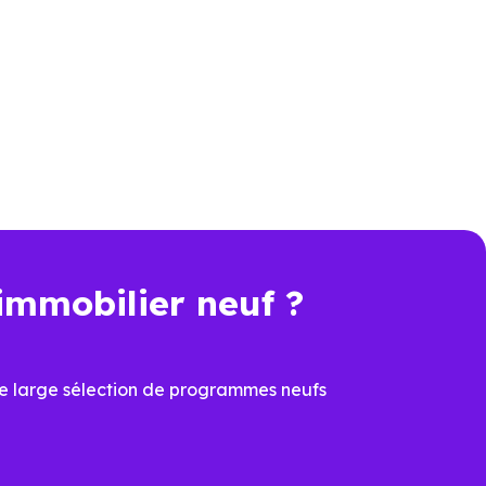
es logements neufs ne se valent
n matière de performance et de
er Neuf Toulouse
connaissent
ojets, à comparer les programmes
une résidence principale ou d’un
immobilier neuf ?
n plus déterminant, acheter un
e large sélection de programmes neufs
véritable avantage.
 de sécuriser la valeur du bien
n les secteurs, cette dimension