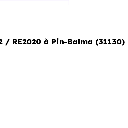
 la construction
iques améliorées
al réduit
2 / RE2020 à Pin-Balma (31130)
le locale
me. C’est aussi comprendre les
neufs ne se valent pas, et les
 performance et de conception.
er Neuf Toulouse
connaissent
r les programmes et à identifier