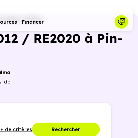
in-Balma (31130)
sources
Financer
12 / RE2020 à Pin-
alma
es de
+ de critères
Rechercher