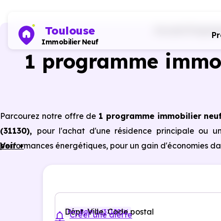
Toulouse
Accueil
Program
P
Immobilier Neuf
1 programme immob
Parcourez notre offre de
1 programme immobilier neu
(31130)
,
pour l'achat d'une résidence principale ou u
performances énergétiques, pour un gain d'économies dan
Voir +
Dépt, Ville, Code postal
Pin-Balma (31130)
Créer une alerte