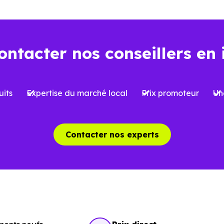
lement à votre projet, qu’il s’agisse d’une résidence princ
t aujourd’hui… et demain
ontacter nos conseillers en 
la performance énergétique devient un critère de plus e
E2020,
et anticipant les évolutions futures, constitue un 
its
Expertise du marché local
Prix promoteur
Un
énéficier d’un meilleur confort au quotidien, mais aussi
1130),
où l’attractivité peut varier selon les secteurs, ce
Contacter nos experts
obiliers neufs à Pin-Balma (31130)