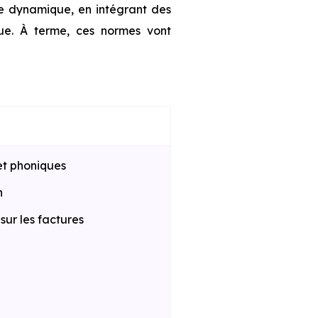
te dynamique, en intégrant des
que. À terme, ces normes vont
et phoniques
n
ur les factures