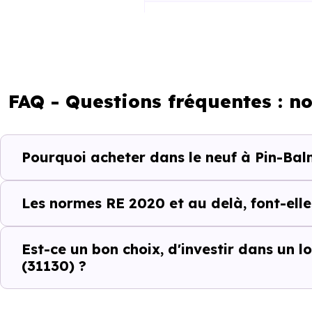
RE2025 et RE2031
FAQ - Questions fréquentes : 
Pourquoi acheter dans le neuf à Pin-Bal
Un projet immobili
Acheter un bien immobilier à
P
Les normes RE 2020 et au delà, font-elle
quartiers, les dynamiques loc
différences entre les program
Est-ce un bon choix, d'investir dans un
(31130) ?
C’est pour cela que l’accompa
Pin-Balma (31130)
et ses spéc