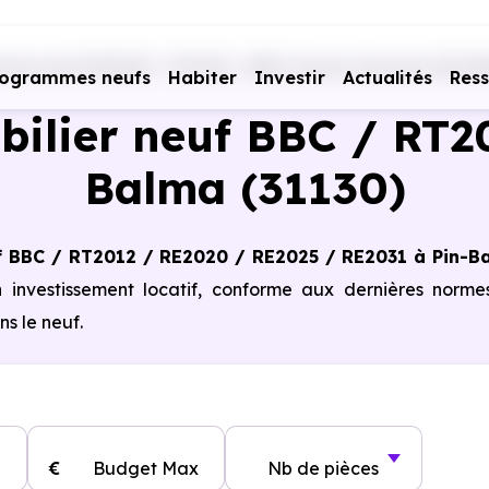
mes neufs RE2020 - RT2012 - BBC
Haute-Garonne (31)
P
rogrammes neufs
Habiter
Investir
Actualités
Res
ilier neuf BBC / RT20
Balma (31130)
f BBC / RT2012 / RE2020 / RE2025 / RE2031 à Pin-B
n investissement locatif, conforme aux dernières norm
s le neuf.
€
Budget Max
Nb de pièces