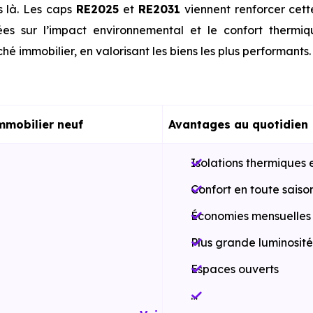
s là. Les caps
RE2025
et
RE2031
viennent renforcer cet
es sur l’impact environnemental et le confort thermi
hé immobilier, en valorisant les biens les plus performants.
mmobilier neuf
Avantages au quotidien
Isolations thermiques 
Confort en toute saiso
Économies mensuelles s
Plus grande luminosité
Espaces ouverts
…