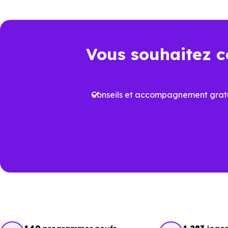
les biens qui correspondent réel
Un choix pertinen
Vous souhaitez c
Dans un marché immobilier où 
logement neuf conforme à la
R
Conseils et accompagnement gratu
Cela permet non seulement de b
dans le temps. À
Pin-Balma (3
clé de différenciation.
Voir tous nos
programmes imm