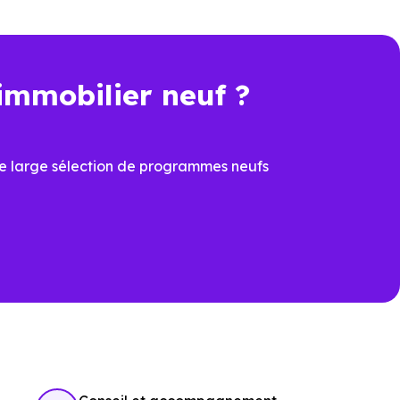
ipale ou d’un investissement.
immobilier neuf ?
n plus déterminant, acheter un
véritable avantage.
e large sélection de programmes neufs
 de sécuriser la valeur du bien
tte dimension devient un élément