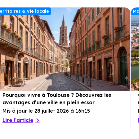
choix et climatisation pour un confort
optimal en toute saison. À l’extérieur, le
erritoires & Vie locale
Ma
jardin privatif
devient une véritable
extension de votre salon dès l’arrivée des
beaux jours. Barbecues, instants en famille
ou moments de relaxation… tout est
possible. Chaque villa dispose également
d’un garage, ajoutant sécurité et praticité à
ce cadre de vie privilégié.
Pourquoi vivre à Toulouse ? Découvrez les
avantages d’une ville en plein essor
Mis à jour le 28 juillet 2026 à 16h15
Lire l'article