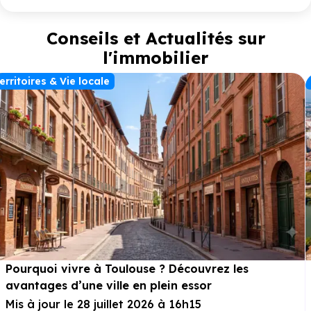
offrant des espaces idéaux pour se détendre au grand air. Un
vaste
jardin
commun paysager en cœur d’îlot vient enrichir
ce cadre de vie agréable. La résidence propose également
Conseils et Actualités sur
des stationnements en sous-sol, couverts ou aériens, ainsi
l'immobilier
que des locaux à vélos pour faciliter les déplacements doux.
Une adresse recherchée à Cépet, parfaite pour vivre entre
nature et dynamisme toulousain.
erritoires & Vie locale
Pourquoi vivre à Toulouse ? Découvrez les
avantages d’une ville en plein essor
Mis à jour le 28 juillet 2026 à 16h15