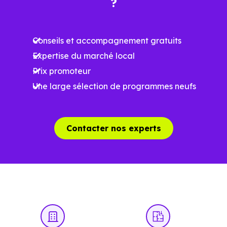
?
Meilleures exigences
à la construction
Conseils et accompagnement gratuits
Performances
Expertise du marché local
énergétiques
Prix promoteur
améliorées
RE2025 et RE2031
Une large sélection de programmes neufs
Impact
environnemental
réduit
Contacter nos experts
…
Un projet immobilier qui se construit aussi
à l’échelle locale
Acheter un bien immobilier à
Cépet (31620)
ne se résum