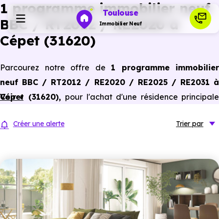
1 programme immobilier neuf
Toulouse
BBC / RT2012 / RE2020 à
Immobilier Neuf
Cépet (31620)
Programmes neufs
Parcourez notre offre de
1 programme immobilier
neuf BBC / RT2012 / RE2020 / RE2025 / RE2031 à
Habiter
Cépet (31620)
Voir +
,
pour l'achat d'une résidence principale
ou un investissement locatif, conforme aux dernières
Investir
Créer une alerte
Trier
par
normes de performances énergétiques, pour un gain
d'économies dans le neuf.
Actualités
Ressources
Financer