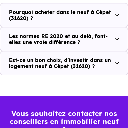
Avantages au quotidien
l’immobilier neuf
Pourquoi acheter dans le neuf à Cépet
(31620) ?
Isolations thermiques
et phoniques
Les normes RE 2020 et au delà, font-
Confort en toute
elles une vraie différence ?
saison
Économies
Est-ce un bon choix, d'investir dans un
logement neuf à Cépet (31620) ?
mensuelles sur les
BBC, RT2012, RE2020
factures
Plus grande
luminosité
Espaces ouverts
Vous souhaitez contacter nos
…
conseillers en immobilier neuf