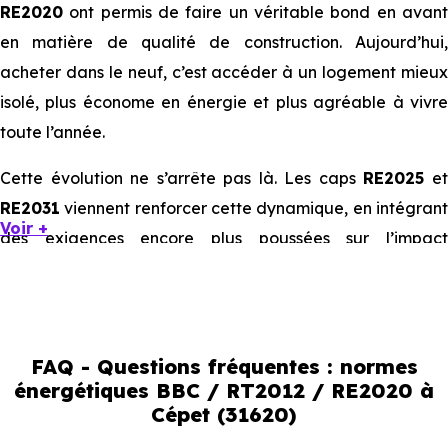
RE2020
ont permis de faire un véritable bond en avant
en matière de qualité de construction. Aujourd’hui,
acheter dans le neuf, c’est accéder à un logement mieux
isolé, plus économe en énergie et plus agréable à vivre
toute l’année.
Cette évolution ne s’arrête pas là. Les caps
RE2025
e
RE2031
viennent renforcer cette dynamique, en intégrant
Voir +
des exigences encore plus poussées sur l’impact
environnemental et le confort thermique. À terme, ces
normes vont continuer à transformer le marché
immobilier, en valorisant les biens les plus performants.
FAQ - Questions fréquentes : normes
En résumé :
énergétiques BBC / RT2012 / RE2020 à
Cépet (31620)
Normes énergétiques de