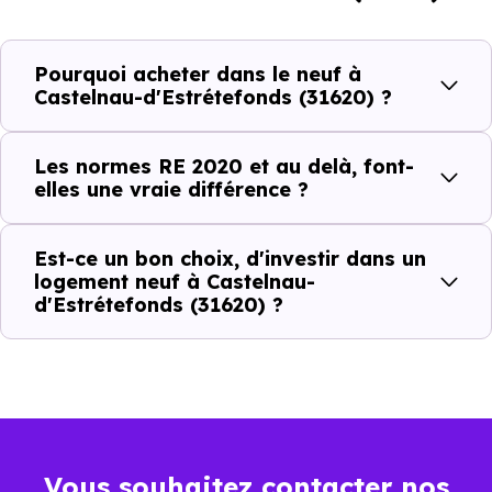
Normes énergétiques de
Avantages au quotidien
Pourquoi acheter dans le neuf à
l’immobilier neuf
Castelnau-d'Estrétefonds (31620) ?
Isolations thermiques
Les normes RE 2020 et au delà, font-
et phoniques
elles une vraie différence ?
Confort en toute
saison
Est-ce un bon choix, d'investir dans un
logement neuf à Castelnau-
Économies
d'Estrétefonds (31620) ?
mensuelles sur les
BBC, RT2012, RE2020
factures
Plus grande
luminosité
Espaces ouverts
Vous souhaitez contacter nos