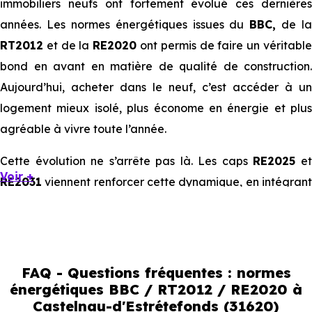
immobiliers neufs ont fortement évolué ces dernières
années. Les normes énergétiques issues du
BBC,
de la
RT2012
et de la
RE2020
ont permis de faire un véritabl
bond en avant en matière de qualité de construction.
Aujourd’hui, acheter dans le neuf, c’est accéder à un
logement mieux isolé, plus économe en énergie et plus
agréable à vivre toute l’année.
Cette évolution ne s’arrête pas là. Les caps
RE2025
e
Voir +
RE2031
viennent renforcer cette dynamique, en intégrant
des exigences encore plus poussées sur l’impact
environnemental et le confort thermique. À terme, ces
normes vont continuer à transformer le marché
immobilier, en valorisant les biens les plus performants.
FAQ - Questions fréquentes : normes
énergétiques BBC / RT2012 / RE2020 à
En résumé :
Castelnau-d'Estrétefonds (31620)