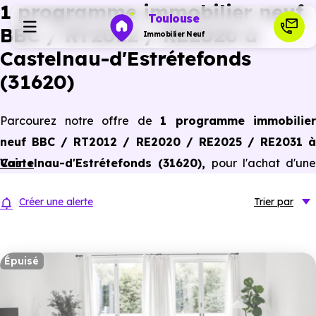
1 programme immobilier neuf
Toulouse
BBC / RT2012 / RE2020 à
Immobilier Neuf
Castelnau-d'Estrétefonds
(31620)
Programmes neufs
Parcourez notre offre de
1 programme immobilier
Habiter
neuf BBC / RT2012 / RE2020 / RE2025 / RE2031 à
Castelnau-d'Estrétefonds (31620)
Voir +
,
pour l'achat d'une
Investir
résidence principale ou un investissement locatif,
Créer une alerte
Trier
par
conforme aux dernières normes de performances
Actualités
énergétiques, pour un gain d'économies dans le neuf.
Épuisé
Ressources
Financer